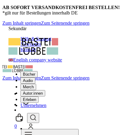
AB SOFORT VERSANDKOSTENFREI BESTELLEN!
*gilt nur für Bestellungen innerhalb DE
Zum Inhalt springen
Zum Seitenende springen
Sekundär
Hilfe & Support
Newsletter
Kontakt
English company website
Bücher
Zum Inhalt springen
Zum Seitenende springen
Audio
Merch
Autor:innen
Erleben
Unternehmen
0