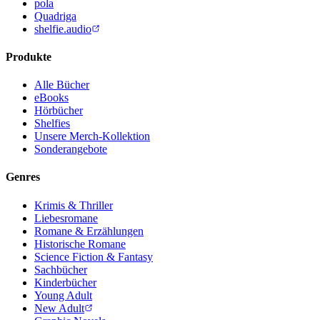
pola
Quadriga
shelfie.audio
Produkte
Alle Bücher
eBooks
Hörbücher
Shelfies
Unsere Merch-Kollektion
Sonderangebote
Genres
Krimis & Thriller
Liebesromane
Romane & Erzählungen
Historische Romane
Science Fiction & Fantasy
Sachbücher
Kinderbücher
Young Adult
New Adult