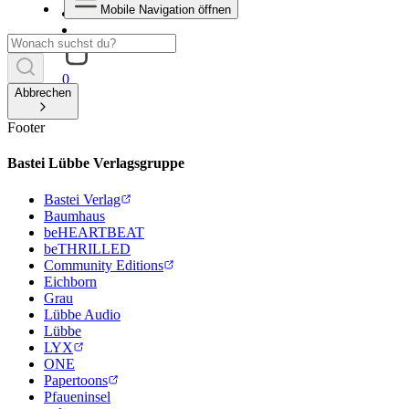
Mobile Navigation öffnen
0
Abbrechen
Footer
Bastei Lübbe Verlagsgruppe
Bastei Verlag
Baumhaus
beHEARTBEAT
beTHRILLED
Community Editions
Eichborn
Grau
Lübbe Audio
Lübbe
LYX
ONE
Papertoons
Pfaueninsel