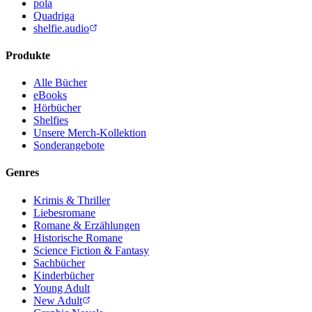
pola
Quadriga
shelfie.audio
Produkte
Alle Bücher
eBooks
Hörbücher
Shelfies
Unsere Merch-Kollektion
Sonderangebote
Genres
Krimis & Thriller
Liebesromane
Romane & Erzählungen
Historische Romane
Science Fiction & Fantasy
Sachbücher
Kinderbücher
Young Adult
New Adult