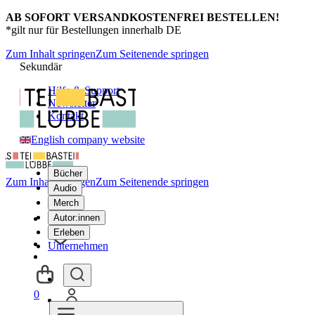
AB SOFORT VERSANDKOSTENFREI BESTELLEN!
*gilt nur für Bestellungen innerhalb DE
Zum Inhalt springen
Zum Seitenende springen
Sekundär
Hilfe & Support
Newsletter
Kontakt
English company website
Bücher
Zum Inhalt springen
Zum Seitenende springen
Audio
Merch
Autor:innen
Erleben
Unternehmen
0