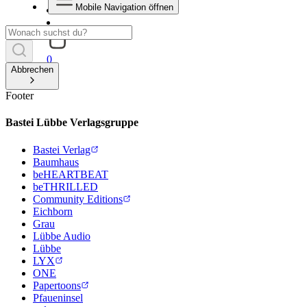
Mobile Navigation öffnen
0
Abbrechen
Footer
Bastei Lübbe Verlagsgruppe
Bastei Verlag
Baumhaus
beHEARTBEAT
beTHRILLED
Community Editions
Eichborn
Grau
Lübbe Audio
Lübbe
LYX
ONE
Papertoons
Pfaueninsel