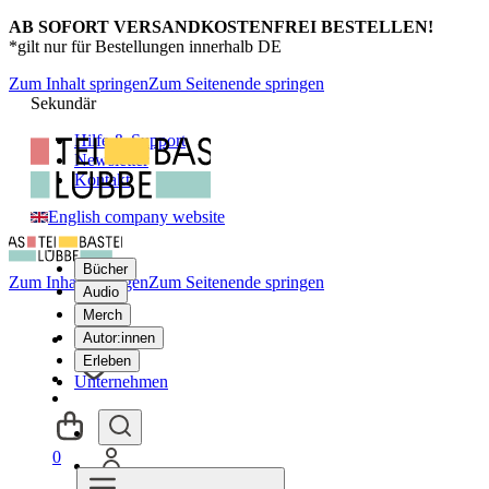
AB SOFORT VERSANDKOSTENFREI BESTELLEN!
*gilt nur für Bestellungen innerhalb DE
Zum Inhalt springen
Zum Seitenende springen
Sekundär
Hilfe & Support
Newsletter
Kontakt
English company website
Bücher
Zum Inhalt springen
Zum Seitenende springen
Audio
Merch
Autor:innen
Erleben
Unternehmen
0