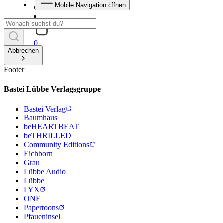
Mobile Navigation öffnen
0
Abbrechen
Footer
Bastei Lübbe Verlagsgruppe
Bastei Verlag
Baumhaus
beHEARTBEAT
beTHRILLED
Community Editions
Eichborn
Grau
Lübbe Audio
Lübbe
LYX
ONE
Papertoons
Pfaueninsel