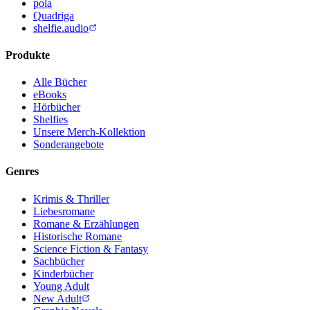
pola
Quadriga
shelfie.audio
Produkte
Alle Bücher
eBooks
Hörbücher
Shelfies
Unsere Merch-Kollektion
Sonderangebote
Genres
Krimis & Thriller
Liebesromane
Romane & Erzählungen
Historische Romane
Science Fiction & Fantasy
Sachbücher
Kinderbücher
Young Adult
New Adult