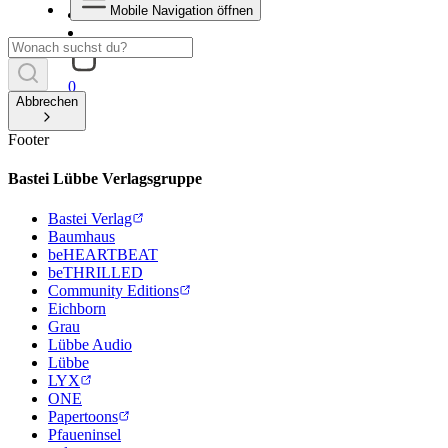
Mobile Navigation öffnen
0
Abbrechen
Footer
Bastei Lübbe Verlagsgruppe
Bastei Verlag
Baumhaus
beHEARTBEAT
beTHRILLED
Community Editions
Eichborn
Grau
Lübbe Audio
Lübbe
LYX
ONE
Papertoons
Pfaueninsel