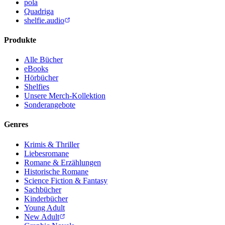
pola
Quadriga
shelfie.audio
Produkte
Alle Bücher
eBooks
Hörbücher
Shelfies
Unsere Merch-Kollektion
Sonderangebote
Genres
Krimis & Thriller
Liebesromane
Romane & Erzählungen
Historische Romane
Science Fiction & Fantasy
Sachbücher
Kinderbücher
Young Adult
New Adult