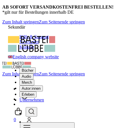
AB SOFORT VERSANDKOSTENFREI BESTELLEN!
*gilt nur für Bestellungen innerhalb DE
Zum Inhalt springen
Zum Seitenende springen
Sekundär
Hilfe & Support
Newsletter
Kontakt
English company website
Bücher
Zum Inhalt springen
Zum Seitenende springen
Audio
Merch
Autor:innen
Erleben
Unternehmen
0