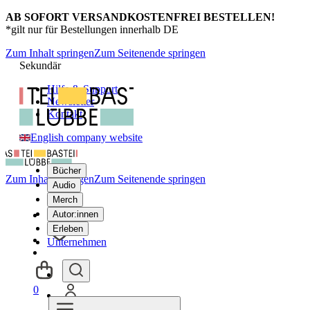
AB SOFORT VERSANDKOSTENFREI BESTELLEN!
*gilt nur für Bestellungen innerhalb DE
Zum Inhalt springen
Zum Seitenende springen
Sekundär
Hilfe & Support
Newsletter
Kontakt
English company website
Bücher
Zum Inhalt springen
Zum Seitenende springen
Audio
Merch
Autor:innen
Erleben
Unternehmen
0