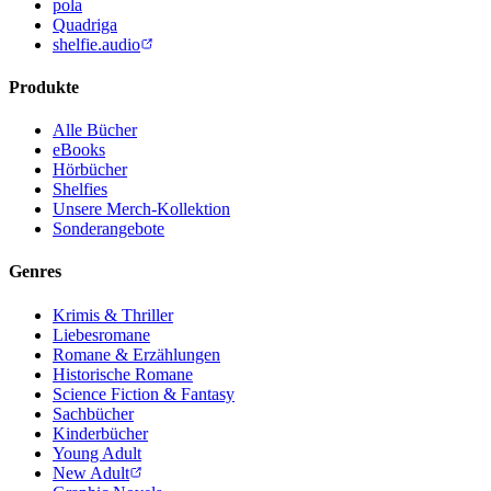
pola
Quadriga
shelfie.audio
Produkte
Alle Bücher
eBooks
Hörbücher
Shelfies
Unsere Merch-Kollektion
Sonderangebote
Genres
Krimis & Thriller
Liebesromane
Romane & Erzählungen
Historische Romane
Science Fiction & Fantasy
Sachbücher
Kinderbücher
Young Adult
New Adult