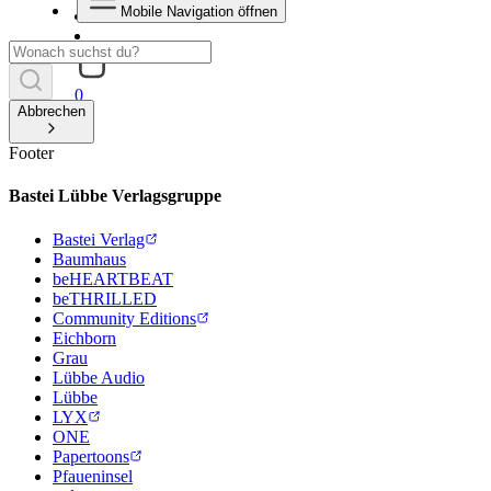
Mobile Navigation öffnen
0
Abbrechen
Footer
Bastei Lübbe Verlagsgruppe
Bastei Verlag
Baumhaus
beHEARTBEAT
beTHRILLED
Community Editions
Eichborn
Grau
Lübbe Audio
Lübbe
LYX
ONE
Papertoons
Pfaueninsel