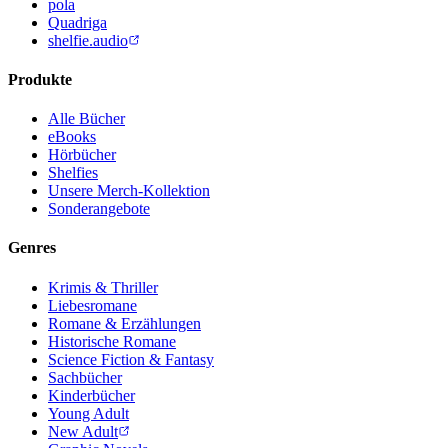
pola
Quadriga
shelfie.audio
Produkte
Alle Bücher
eBooks
Hörbücher
Shelfies
Unsere Merch-Kollektion
Sonderangebote
Genres
Krimis & Thriller
Liebesromane
Romane & Erzählungen
Historische Romane
Science Fiction & Fantasy
Sachbücher
Kinderbücher
Young Adult
New Adult