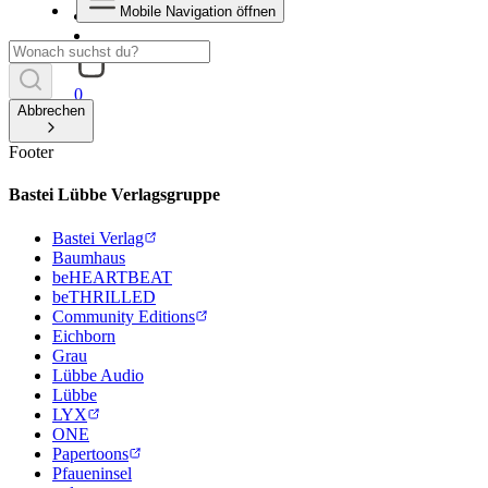
Mobile Navigation öffnen
0
Abbrechen
Footer
Bastei Lübbe Verlagsgruppe
Bastei Verlag
Baumhaus
beHEARTBEAT
beTHRILLED
Community Editions
Eichborn
Grau
Lübbe Audio
Lübbe
LYX
ONE
Papertoons
Pfaueninsel