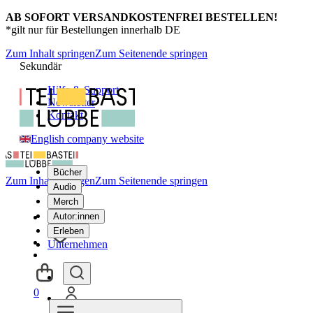
AB SOFORT VERSANDKOSTENFREI BESTELLEN!
*gilt nur für Bestellungen innerhalb DE
Zum Inhalt springen
Zum Seitenende springen
Sekundär
Hilfe & Support
Newsletter
Kontakt
English company website
Bücher
Zum Inhalt springen
Zum Seitenende springen
Audio
Merch
Autor:innen
Erleben
Unternehmen
0