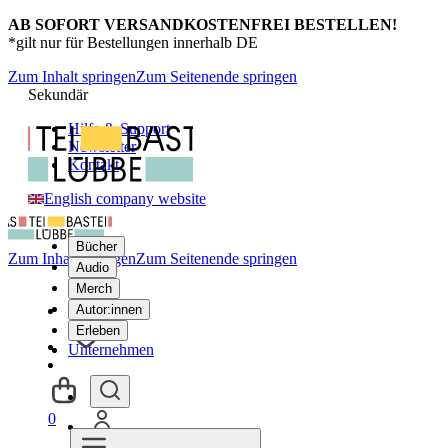
AB SOFORT VERSANDKOSTENFREI BESTELLEN!
*gilt nur für Bestellungen innerhalb DE
Zum Inhalt springen
Zum Seitenende springen
Sekundär
Hilfe & Support
Newsletter
Kontakt
English company website
Bücher
Zum Inhalt springen
Zum Seitenende springen
Audio
Merch
Autor:innen
Erleben
Unternehmen
0