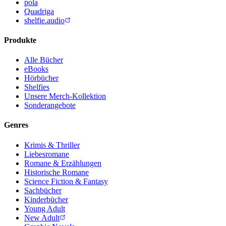
pola
Quadriga
shelfie.audio
Produkte
Alle Bücher
eBooks
Hörbücher
Shelfies
Unsere Merch-Kollektion
Sonderangebote
Genres
Krimis & Thriller
Liebesromane
Romane & Erzählungen
Historische Romane
Science Fiction & Fantasy
Sachbücher
Kinderbücher
Young Adult
New Adult