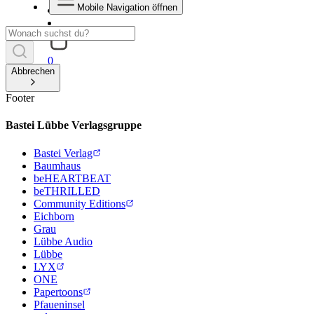
Mobile Navigation öffnen
0
Abbrechen
Footer
Bastei Lübbe Verlagsgruppe
Bastei Verlag
Baumhaus
beHEARTBEAT
beTHRILLED
Community Editions
Eichborn
Grau
Lübbe Audio
Lübbe
LYX
ONE
Papertoons
Pfaueninsel