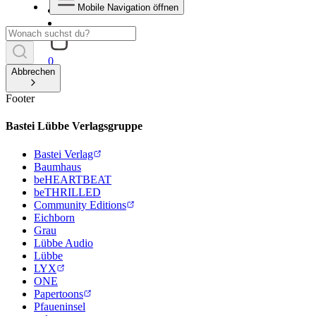
Mobile Navigation öffnen
0
Abbrechen
Footer
Bastei Lübbe Verlagsgruppe
Bastei Verlag
Baumhaus
beHEARTBEAT
beTHRILLED
Community Editions
Eichborn
Grau
Lübbe Audio
Lübbe
LYX
ONE
Papertoons
Pfaueninsel