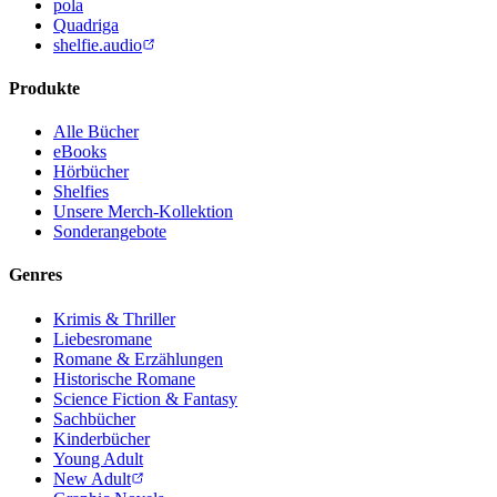
pola
Quadriga
shelfie.audio
Produkte
Alle Bücher
eBooks
Hörbücher
Shelfies
Unsere Merch-Kollektion
Sonderangebote
Genres
Krimis & Thriller
Liebesromane
Romane & Erzählungen
Historische Romane
Science Fiction & Fantasy
Sachbücher
Kinderbücher
Young Adult
New Adult