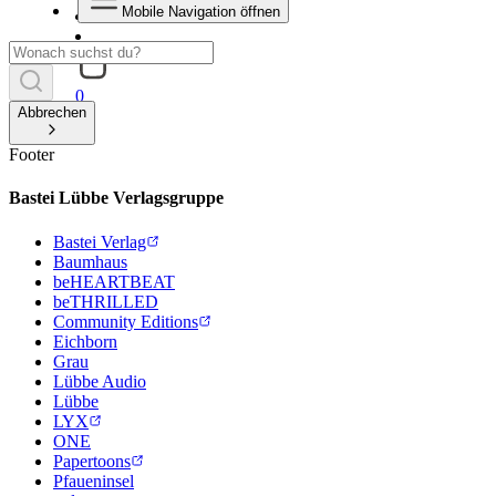
Mobile Navigation öffnen
0
Abbrechen
Footer
Bastei Lübbe Verlagsgruppe
Bastei Verlag
Baumhaus
beHEARTBEAT
beTHRILLED
Community Editions
Eichborn
Grau
Lübbe Audio
Lübbe
LYX
ONE
Papertoons
Pfaueninsel