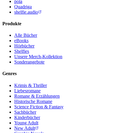
pola
Quadriga
shelfie.audio
Produkte
Alle Bücher
eBooks
Hörbücher
Shelfies
Unsere Merch-Kollektion
Sonderangebote
Genres
Krimis & Thriller
Liebesromane
Romane & Erzählungen
Historische Romane
Science Fiction & Fantasy
Sachbücher
Kinderbücher
Young Adult
New Adult