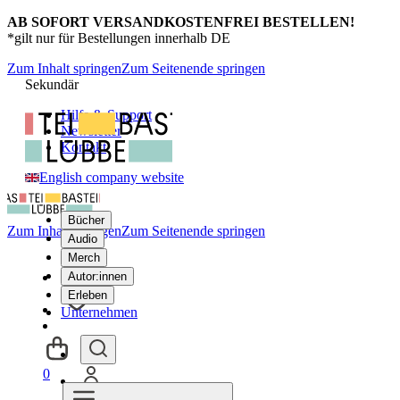
AB SOFORT VERSANDKOSTENFREI BESTELLEN!
*gilt nur für Bestellungen innerhalb DE
Zum Inhalt springen
Zum Seitenende springen
Sekundär
Hilfe & Support
Newsletter
Kontakt
English company website
Bücher
Zum Inhalt springen
Zum Seitenende springen
Audio
Merch
Autor:innen
Erleben
Unternehmen
0