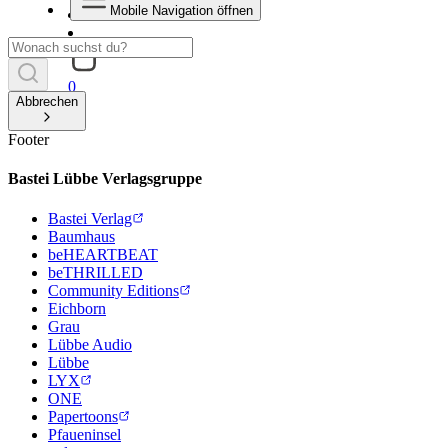
Mobile Navigation öffnen
0
Abbrechen
Footer
Bastei Lübbe Verlagsgruppe
Bastei Verlag
Baumhaus
beHEARTBEAT
beTHRILLED
Community Editions
Eichborn
Grau
Lübbe Audio
Lübbe
LYX
ONE
Papertoons
Pfaueninsel