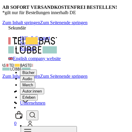
AB SOFORT VERSANDKOSTENFREI BESTELLEN!
*gilt nur für Bestellungen innerhalb DE
Zum Inhalt springen
Zum Seitenende springen
Sekundär
Hilfe & Support
Newsletter
Kontakt
English company website
Bücher
Zum Inhalt springen
Zum Seitenende springen
Audio
Merch
Autor:innen
Erleben
Unternehmen
0