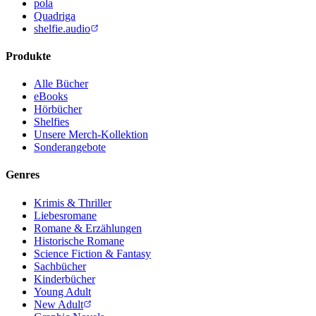
pola
Quadriga
shelfie.audio
Produkte
Alle Bücher
eBooks
Hörbücher
Shelfies
Unsere Merch-Kollektion
Sonderangebote
Genres
Krimis & Thriller
Liebesromane
Romane & Erzählungen
Historische Romane
Science Fiction & Fantasy
Sachbücher
Kinderbücher
Young Adult
New Adult