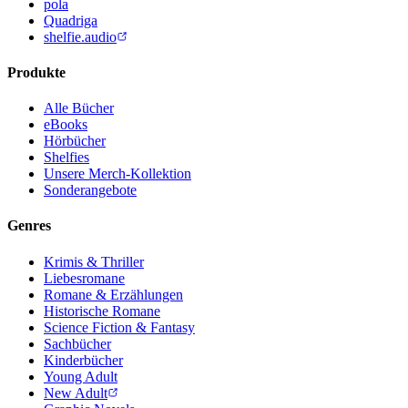
pola
Quadriga
shelfie.audio
Produkte
Alle Bücher
eBooks
Hörbücher
Shelfies
Unsere Merch-Kollektion
Sonderangebote
Genres
Krimis & Thriller
Liebesromane
Romane & Erzählungen
Historische Romane
Science Fiction & Fantasy
Sachbücher
Kinderbücher
Young Adult
New Adult