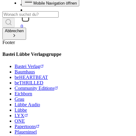
Mobile Navigation öffnen
0
Abbrechen
Footer
Bastei Lübbe Verlagsgruppe
Bastei Verlag
Baumhaus
beHEARTBEAT
beTHRILLED
Community Editions
Eichborn
Grau
Lübbe Audio
Lübbe
LYX
ONE
Papertoons
Pfaueninsel