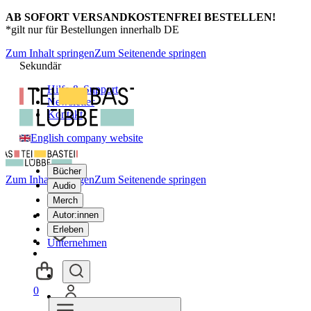
AB SOFORT VERSANDKOSTENFREI BESTELLEN!
*gilt nur für Bestellungen innerhalb DE
Zum Inhalt springen
Zum Seitenende springen
Sekundär
Hilfe & Support
Newsletter
Kontakt
English company website
Bücher
Zum Inhalt springen
Zum Seitenende springen
Audio
Merch
Autor:innen
Erleben
Unternehmen
0