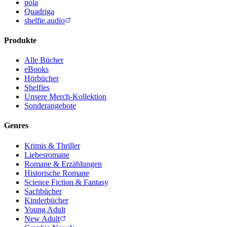
pola
Quadriga
shelfie.audio
Produkte
Alle Bücher
eBooks
Hörbücher
Shelfies
Unsere Merch-Kollektion
Sonderangebote
Genres
Krimis & Thriller
Liebesromane
Romane & Erzählungen
Historische Romane
Science Fiction & Fantasy
Sachbücher
Kinderbücher
Young Adult
New Adult