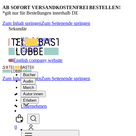
AB SOFORT VERSANDKOSTENFREI BESTELLEN!
*gilt nur für Bestellungen innerhalb DE
Zum Inhalt springen
Zum Seitenende springen
Sekundär
Hilfe & Support
Newsletter
Kontakt
English company website
Bücher
Zum Inhalt springen
Zum Seitenende springen
Audio
Merch
Autor:innen
Erleben
Unternehmen
0