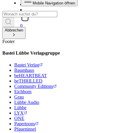
Mobile Navigation öffnen
0
Abbrechen
Footer
Bastei Lübbe Verlagsgruppe
Bastei Verlag
Baumhaus
beHEARTBEAT
beTHRILLED
Community Editions
Eichborn
Grau
Lübbe Audio
Lübbe
LYX
ONE
Papertoons
Pfaueninsel