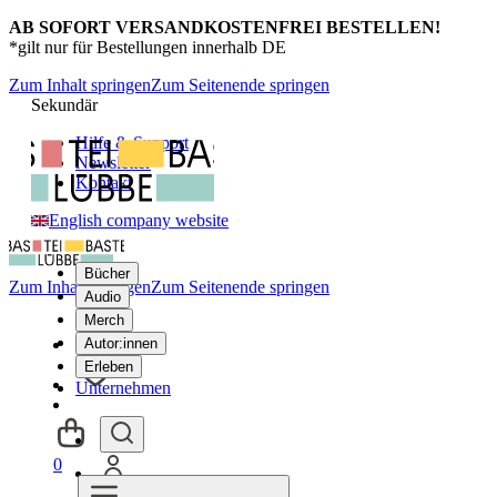
AB SOFORT VERSANDKOSTENFREI BESTELLEN!
*gilt nur für Bestellungen innerhalb DE
Zum Inhalt springen
Zum Seitenende springen
Sekundär
Hilfe & Support
Newsletter
Kontakt
English company website
Bücher
Zum Inhalt springen
Zum Seitenende springen
Audio
Merch
Autor:innen
Erleben
Unternehmen
0