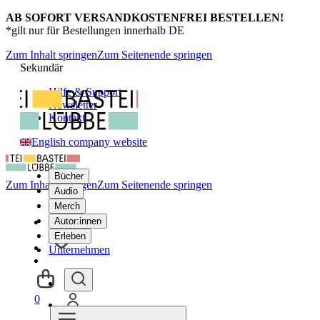
AB SOFORT VERSANDKOSTENFREI BESTELLEN!
*gilt nur für Bestellungen innerhalb DE
Zum Inhalt springen
Zum Seitenende springen
Sekundär
Hilfe & Support
Newsletter
Kontakt
English company website
Bücher
Zum Inhalt springen
Zum Seitenende springen
Audio
Merch
Autor:innen
Erleben
Unternehmen
0