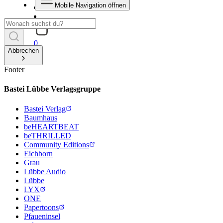
Mobile Navigation öffnen
0
Abbrechen
Footer
Bastei Lübbe Verlagsgruppe
Bastei Verlag
Baumhaus
beHEARTBEAT
beTHRILLED
Community Editions
Eichborn
Grau
Lübbe Audio
Lübbe
LYX
ONE
Papertoons
Pfaueninsel