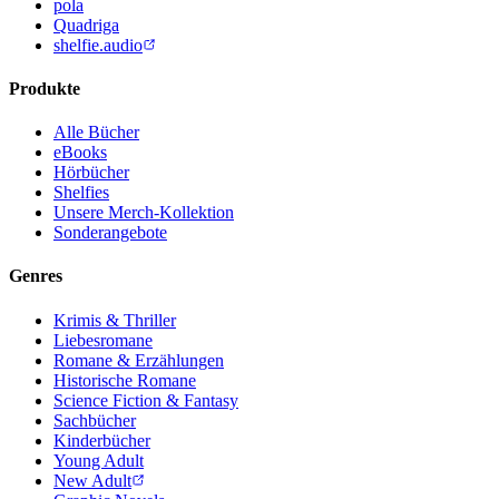
pola
Quadriga
shelfie.audio
Produkte
Alle Bücher
eBooks
Hörbücher
Shelfies
Unsere Merch-Kollektion
Sonderangebote
Genres
Krimis & Thriller
Liebesromane
Romane & Erzählungen
Historische Romane
Science Fiction & Fantasy
Sachbücher
Kinderbücher
Young Adult
New Adult