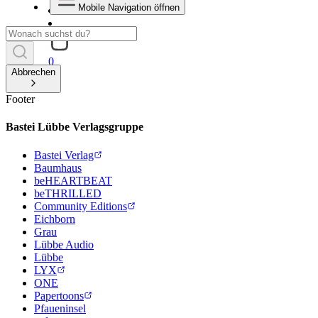
Mobile Navigation öffnen
0
Abbrechen
Footer
Bastei Lübbe Verlagsgruppe
Bastei Verlag
Baumhaus
beHEARTBEAT
beTHRILLED
Community Editions
Eichborn
Grau
Lübbe Audio
Lübbe
LYX
ONE
Papertoons
Pfaueninsel