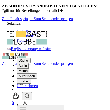
AB SOFORT VERSANDKOSTENFREI BESTELLEN!
*gilt nur für Bestellungen innerhalb DE
Zum Inhalt springen
Zum Seitenende springen
Sekundär
Hilfe & Support
Newsletter
Kontakt
English company website
Bücher
Zum Inhalt springen
Zum Seitenende springen
Audio
Merch
Autor:innen
Erleben
Unternehmen
0