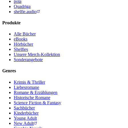
pola
Quadriga
shelfie.audio
Produkte
Alle Bücher
eBooks
Hörbücher
Shelfies
Unsere Merch-Kollektion
Sonderangebote
Genres
Krimis & Thriller
Liebesromane
Romane & Erzählungen
Historische Romane
Science Fiction & Fantasy
Sachbücher
Kinderbücher
Young Adult
New Adult