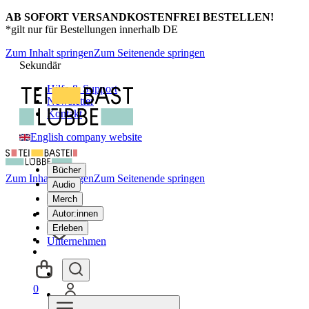
AB SOFORT VERSANDKOSTENFREI BESTELLEN!
*gilt nur für Bestellungen innerhalb DE
Zum Inhalt springen
Zum Seitenende springen
Sekundär
Hilfe & Support
Newsletter
Kontakt
English company website
Bücher
Zum Inhalt springen
Zum Seitenende springen
Audio
Merch
Autor:innen
Erleben
Unternehmen
0