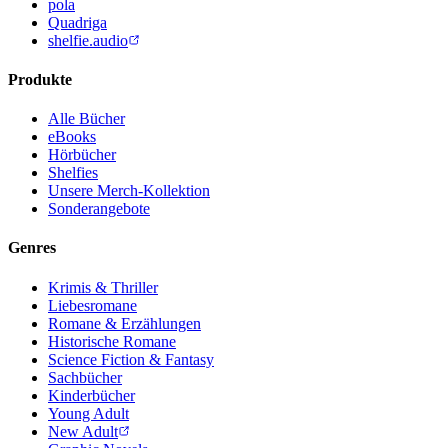
pola
Quadriga
shelfie.audio
Produkte
Alle Bücher
eBooks
Hörbücher
Shelfies
Unsere Merch-Kollektion
Sonderangebote
Genres
Krimis & Thriller
Liebesromane
Romane & Erzählungen
Historische Romane
Science Fiction & Fantasy
Sachbücher
Kinderbücher
Young Adult
New Adult