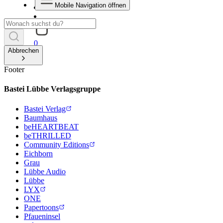
Mobile Navigation öffnen
0
Abbrechen
Footer
Bastei Lübbe Verlagsgruppe
Bastei Verlag
Baumhaus
beHEARTBEAT
beTHRILLED
Community Editions
Eichborn
Grau
Lübbe Audio
Lübbe
LYX
ONE
Papertoons
Pfaueninsel