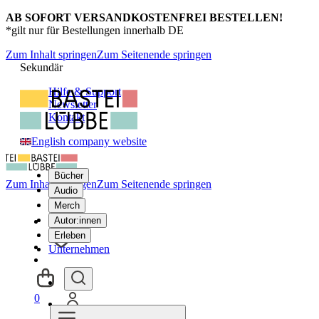
AB SOFORT VERSANDKOSTENFREI BESTELLEN!
*gilt nur für Bestellungen innerhalb DE
Zum Inhalt springen
Zum Seitenende springen
Sekundär
Hilfe & Support
Newsletter
Kontakt
English company website
Bücher
Zum Inhalt springen
Zum Seitenende springen
Audio
Merch
Autor:innen
Erleben
Unternehmen
0