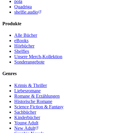
pola
Quadriga
shelfie.audio
Produkte
Alle Bücher
eBooks
Hörbücher
Shelfies
Unsere Merch-Kollektion
Sonderangebote
Genres
Krimis & Thriller
Liebesromane
Romane & Erzählungen
Historische Romane
Science Fiction & Fantasy
Sachbücher
Kinderbücher
Young Adult
New Adult