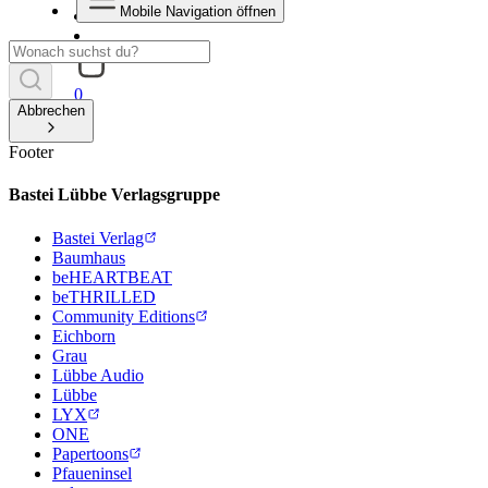
Mobile Navigation öffnen
0
Abbrechen
Footer
Bastei Lübbe Verlagsgruppe
Bastei Verlag
Baumhaus
beHEARTBEAT
beTHRILLED
Community Editions
Eichborn
Grau
Lübbe Audio
Lübbe
LYX
ONE
Papertoons
Pfaueninsel