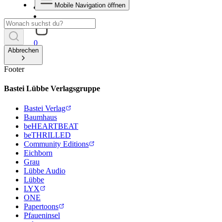
Mobile Navigation öffnen
0
Abbrechen
Footer
Bastei Lübbe Verlagsgruppe
Bastei Verlag
Baumhaus
beHEARTBEAT
beTHRILLED
Community Editions
Eichborn
Grau
Lübbe Audio
Lübbe
LYX
ONE
Papertoons
Pfaueninsel