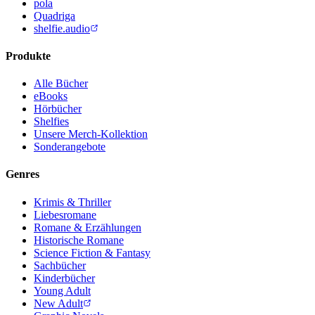
pola
Quadriga
shelfie.audio
Produkte
Alle Bücher
eBooks
Hörbücher
Shelfies
Unsere Merch-Kollektion
Sonderangebote
Genres
Krimis & Thriller
Liebesromane
Romane & Erzählungen
Historische Romane
Science Fiction & Fantasy
Sachbücher
Kinderbücher
Young Adult
New Adult