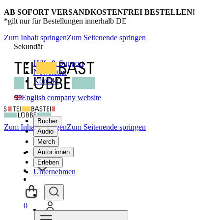
AB SOFORT VERSANDKOSTENFREI BESTELLEN!
*gilt nur für Bestellungen innerhalb DE
Zum Inhalt springen
Zum Seitenende springen
Sekundär
Hilfe & Support
Newsletter
Kontakt
English company website
Bücher
Zum Inhalt springen
Zum Seitenende springen
Audio
Merch
Autor:innen
Erleben
Unternehmen
0