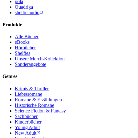
pola
Quadriga
shelfie.audio
Produkte
Alle Bücher
eBooks
Hörbücher
Shelfies
Unsere Merch-Kollektion
Sonderangebote
Genres
Krimis & Thriller
Liebesromane
Romane & Erzählungen
Historische Romane
Science Fiction & Fantasy
Sachbücher
Kinderbücher
Young Adult
New Adult