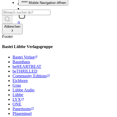
Mobile Navigation öffnen
0
Abbrechen
Footer
Bastei Lübbe Verlagsgruppe
Bastei Verlag
Baumhaus
beHEARTBEAT
beTHRILLED
Community Editions
Eichborn
Grau
Lübbe Audio
Lübbe
LYX
ONE
Papertoons
Pfaueninsel