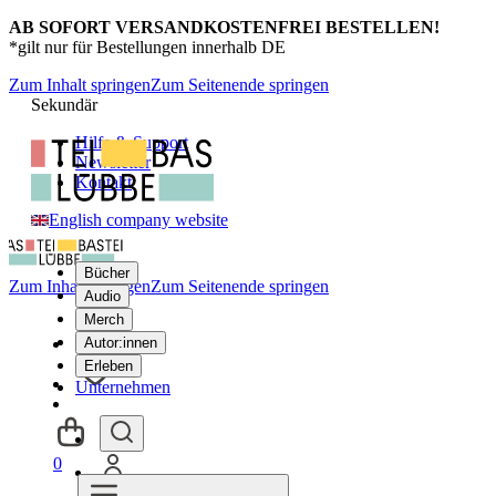
AB SOFORT VERSANDKOSTENFREI BESTELLEN!
*gilt nur für Bestellungen innerhalb DE
Zum Inhalt springen
Zum Seitenende springen
Sekundär
Hilfe & Support
Newsletter
Kontakt
English company website
Bücher
Zum Inhalt springen
Zum Seitenende springen
Audio
Merch
Autor:innen
Erleben
Unternehmen
0