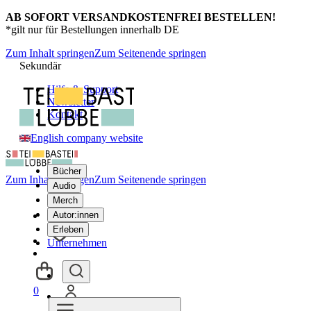
AB SOFORT VERSANDKOSTENFREI BESTELLEN!
*gilt nur für Bestellungen innerhalb DE
Zum Inhalt springen
Zum Seitenende springen
Sekundär
Hilfe & Support
Newsletter
Kontakt
English company website
Bücher
Zum Inhalt springen
Zum Seitenende springen
Audio
Merch
Autor:innen
Erleben
Unternehmen
0