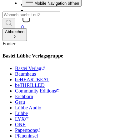
Mobile Navigation öffnen
0
Abbrechen
Footer
Bastei Lübbe Verlagsgruppe
Bastei Verlag
Baumhaus
beHEARTBEAT
beTHRILLED
Community Editions
Eichborn
Grau
Lübbe Audio
Lübbe
LYX
ONE
Papertoons
Pfaueninsel