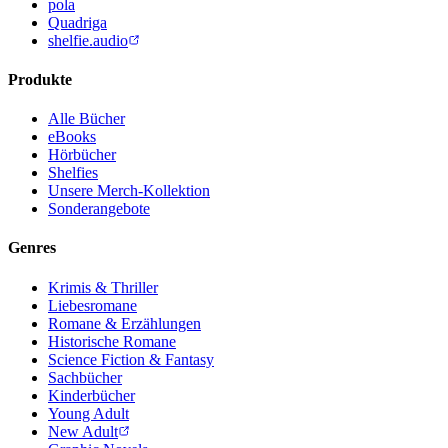
pola
Quadriga
shelfie.audio
Produkte
Alle Bücher
eBooks
Hörbücher
Shelfies
Unsere Merch-Kollektion
Sonderangebote
Genres
Krimis & Thriller
Liebesromane
Romane & Erzählungen
Historische Romane
Science Fiction & Fantasy
Sachbücher
Kinderbücher
Young Adult
New Adult