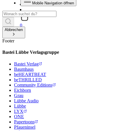
Mobile Navigation öffnen
0
Abbrechen
Footer
Bastei Lübbe Verlagsgruppe
Bastei Verlag
Baumhaus
beHEARTBEAT
beTHRILLED
Community Editions
Eichborn
Grau
Lübbe Audio
Lübbe
LYX
ONE
Papertoons
Pfaueninsel