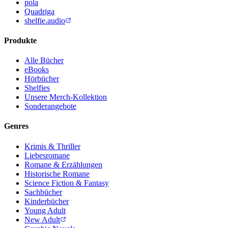
pola
Quadriga
shelfie.audio
Produkte
Alle Bücher
eBooks
Hörbücher
Shelfies
Unsere Merch-Kollektion
Sonderangebote
Genres
Krimis & Thriller
Liebesromane
Romane & Erzählungen
Historische Romane
Science Fiction & Fantasy
Sachbücher
Kinderbücher
Young Adult
New Adult