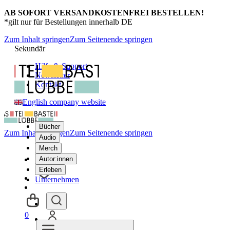
AB SOFORT VERSANDKOSTENFREI BESTELLEN!
*gilt nur für Bestellungen innerhalb DE
Zum Inhalt springen
Zum Seitenende springen
Sekundär
Hilfe & Support
Newsletter
Kontakt
English company website
Bücher
Zum Inhalt springen
Zum Seitenende springen
Audio
Merch
Autor:innen
Erleben
Unternehmen
0