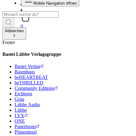
Mobile Navigation öffnen
0
Abbrechen
Footer
Bastei Lübbe Verlagsgruppe
Bastei Verlag
Baumhaus
beHEARTBEAT
beTHRILLED
Community Editions
Eichborn
Grau
Lübbe Audio
Lübbe
LYX
ONE
Papertoons
Pfaueninsel