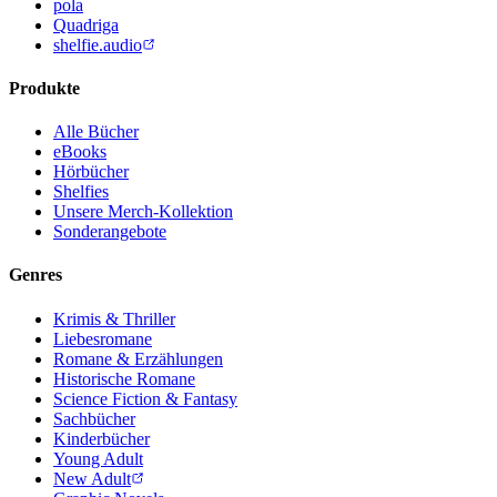
pola
Quadriga
shelfie.audio
Produkte
Alle Bücher
eBooks
Hörbücher
Shelfies
Unsere Merch-Kollektion
Sonderangebote
Genres
Krimis & Thriller
Liebesromane
Romane & Erzählungen
Historische Romane
Science Fiction & Fantasy
Sachbücher
Kinderbücher
Young Adult
New Adult