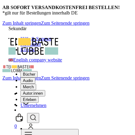
AB SOFORT VERSANDKOSTENFREI BESTELLEN!
*gilt nur für Bestellungen innerhalb DE
Zum Inhalt springen
Zum Seitenende springen
Sekundär
Hilfe & Support
Newsletter
Kontakt
English company website
Bücher
Zum Inhalt springen
Zum Seitenende springen
Audio
Merch
Autor:innen
Erleben
Unternehmen
0