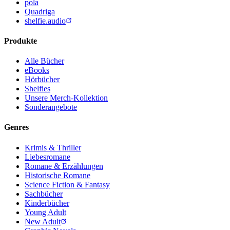
pola
Quadriga
shelfie.audio
Produkte
Alle Bücher
eBooks
Hörbücher
Shelfies
Unsere Merch-Kollektion
Sonderangebote
Genres
Krimis & Thriller
Liebesromane
Romane & Erzählungen
Historische Romane
Science Fiction & Fantasy
Sachbücher
Kinderbücher
Young Adult
New Adult