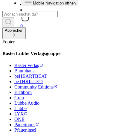
Mobile Navigation öffnen
0
Abbrechen
Footer
Bastei Lübbe Verlagsgruppe
Bastei Verlag
Baumhaus
beHEARTBEAT
beTHRILLED
Community Editions
Eichborn
Grau
Lübbe Audio
Lübbe
LYX
ONE
Papertoons
Pfaueninsel