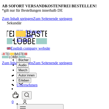
AB SOFORT VERSANDKOSTENFREI BESTELLEN!
*gilt nur für Bestellungen innerhalb DE
Zum Inhalt springen
Zum Seitenende springen
Sekundär
Hilfe & Support
Newsletter
Kontakt
English company website
Bücher
Zum Inhalt springen
Zum Seitenende springen
Audio
Merch
Autor:innen
Erleben
Unternehmen
0