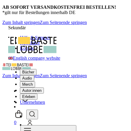
AB SOFORT VERSANDKOSTENFREI BESTELLEN!
*gilt nur für Bestellungen innerhalb DE
Zum Inhalt springen
Zum Seitenende springen
Sekundär
Hilfe & Support
Newsletter
Kontakt
English company website
Bücher
Zum Inhalt springen
Zum Seitenende springen
Audio
Merch
Autor:innen
Erleben
Unternehmen
0