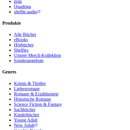
pola
Quadriga
shelfie.audio
Produkte
Alle Bücher
eBooks
Hörbücher
Shelfies
Unsere Merch-Kollektion
Sonderangebote
Genres
Krimis & Thriller
Liebesromane
Romane & Erzählungen
Historische Romane
Science Fiction & Fantasy
Sachbücher
Kinderbücher
Young Adult
New Adult