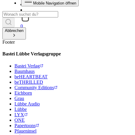
Mobile Navigation öffnen
0
Abbrechen
Footer
Bastei Lübbe Verlagsgruppe
Bastei Verlag
Baumhaus
beHEARTBEAT
beTHRILLED
Community Editions
Eichborn
Grau
Lübbe Audio
Lübbe
LYX
ONE
Papertoons
Pfaueninsel