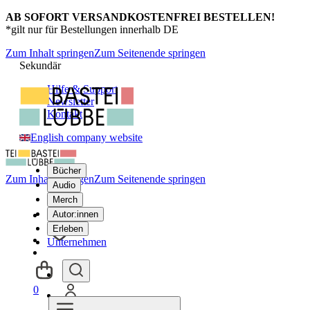
AB SOFORT VERSANDKOSTENFREI BESTELLEN!
*gilt nur für Bestellungen innerhalb DE
Zum Inhalt springen
Zum Seitenende springen
Sekundär
Hilfe & Support
Newsletter
Kontakt
English company website
Bücher
Zum Inhalt springen
Zum Seitenende springen
Audio
Merch
Autor:innen
Erleben
Unternehmen
0