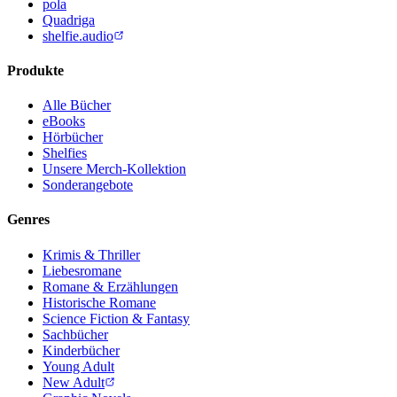
pola
Quadriga
shelfie.audio
Produkte
Alle Bücher
eBooks
Hörbücher
Shelfies
Unsere Merch-Kollektion
Sonderangebote
Genres
Krimis & Thriller
Liebesromane
Romane & Erzählungen
Historische Romane
Science Fiction & Fantasy
Sachbücher
Kinderbücher
Young Adult
New Adult