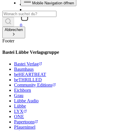
Mobile Navigation öffnen
0
Abbrechen
Footer
Bastei Lübbe Verlagsgruppe
Bastei Verlag
Baumhaus
beHEARTBEAT
beTHRILLED
Community Editions
Eichborn
Grau
Lübbe Audio
Lübbe
LYX
ONE
Papertoons
Pfaueninsel