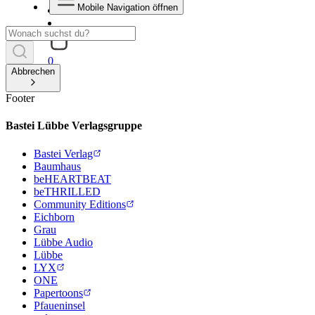
Mobile Navigation öffnen
0
Abbrechen
Footer
Bastei Lübbe Verlagsgruppe
Bastei Verlag
Baumhaus
beHEARTBEAT
beTHRILLED
Community Editions
Eichborn
Grau
Lübbe Audio
Lübbe
LYX
ONE
Papertoons
Pfaueninsel