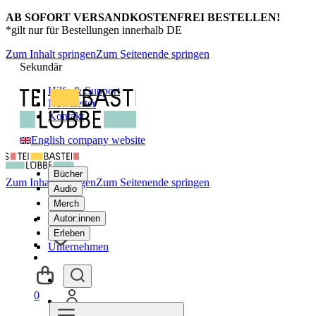
AB SOFORT VERSANDKOSTENFREI BESTELLEN!
*gilt nur für Bestellungen innerhalb DE
Zum Inhalt springen
Zum Seitenende springen
Sekundär
Hilfe & Support
Newsletter
Kontakt
English company website
Bücher
Zum Inhalt springen
Zum Seitenende springen
Audio
Merch
Autor:innen
Erleben
Unternehmen
0