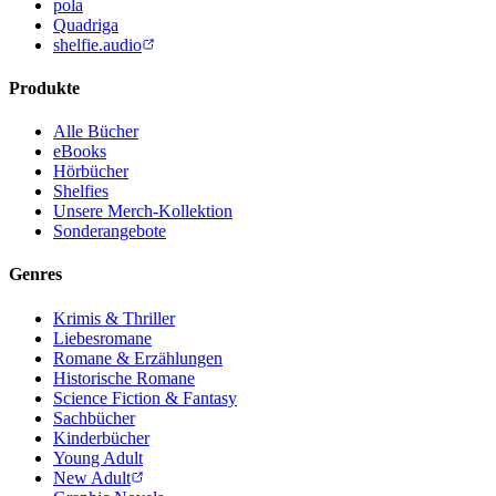
pola
Quadriga
shelfie.audio
Produkte
Alle Bücher
eBooks
Hörbücher
Shelfies
Unsere Merch-Kollektion
Sonderangebote
Genres
Krimis & Thriller
Liebesromane
Romane & Erzählungen
Historische Romane
Science Fiction & Fantasy
Sachbücher
Kinderbücher
Young Adult
New Adult