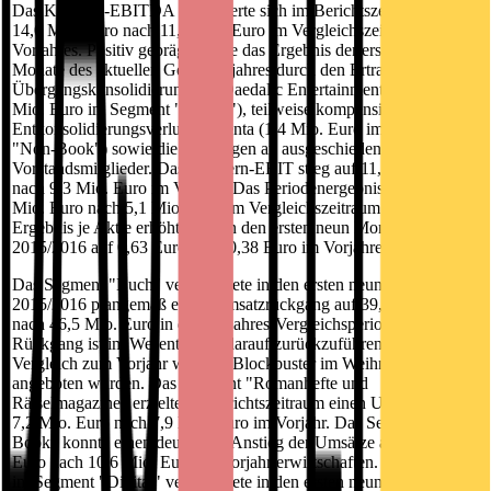
Das Konzern-EBITDA verbesserte sich im Berichtszeitraum auf
14,0 Mio. Euro nach 11,4 Mio. Euro im Vergleichszeitraum des
Vorjahres. Positiv geprägt wurde das Ergebnis der ersten neun
Monate des aktuellen Geschäftsjahres durch den Ertrag aus der
Übergangskonsolidierung der Daedalic Entertainment GmbH (6,4
Mio. Euro im Segment "Digital"), teilweise kompensiert durch den
Entkonsolidierungsverlust Präsenta (1,4 Mio. Euro im Segment
"Non-Book") sowie die Zahlungen an ausgeschiedene
Vorstandsmitglieder. Das Konzern-EBIT stieg auf 11,8 Mio. Euro
nach 9,3 Mio. Euro im Vorjahr. Das Periodenergebnis erreichte 8,4
Mio. Euro nach 5,1 Mio. Euro im Vergleichszeitraum. Das
Ergebnis je Aktie erhöhte sich in den ersten neun Monaten
2015/2016 auf 0,63 Euro nach 0,38 Euro im Vorjahreszeitraum.
Das Segment "Buch" verzeichnete in den ersten neun Monaten
2015/2016 plangemäß einen Umsatzrückgang auf 39,7 Mio. Euro
nach 46,5 Mio. Euro in der Vorjahres-Vergleichsperiode. Der
Rückgang ist im Wesentlichen darauf zurückzuführen, dass im
Vergleich zum Vorjahr weniger Blockbuster im Weihnachtsgeschäft
angeboten wurden. Das Segment "Romanhefte und
Rätselmagazine" erzielte im Berichtszeitraum einen Umsatz von
7,2 Mio. Euro nach 7,9 Mio. Euro im Vorjahr. Das Segment "Non-
Book" konnte einen deutlichen Anstieg der Umsätze auf 12,8 Mio.
Euro nach 10,6 Mio. Euro im Vorjahr erwirtschaften. Der Umsatz
im Segment "Digital" verzeichnete in den ersten neun Monaten