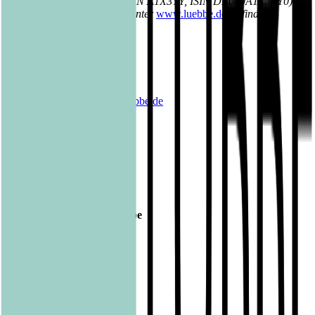
Wertpapierbörse notiert (WKN A1X3YY, ISIN DE000A1X3YY0).
Weitere Informationen sind unter
www.luebbe.de
zu finden.
Kontakt Bastei Lübbe AG:
Barbara Fischer
Leiterin / Vice President
Public Relations
Tel.: 0221 / 82 00 28 50
E-Mail:
barbara.fischer@luebbe.de
Veröffentlicht am
15.02.2016
Footer
Bastei Lübbe Verlagsgruppe
Bastei Verlag
Baumhaus
beHEARTBEAT
beTHRILLED
Community Editions
Eichborn