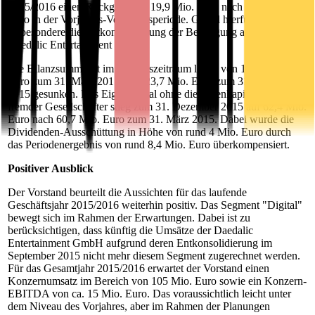
2015/2016 einen Rückgang auf 19,9 Mio. Euro nach 21,8 Mio.
Euro in der Vorjahres-Vergleichsperiode. Grund hierfür war
insbesondere die Entkonsolidierung der Beteiligung an der
Daedalic Entertainment GmbH.
Die Bilanzsumme ist im Berichtszeitraum leicht von 124,3 Mio.
Euro zum 31. März 2015 auf 123,7 Mio. Euro zum 31. Dezember
2015 gesunken. Das Eigenkapital ohne die Eigenkapitalanteile
fremder Gesellschafter stieg zum 31. Dezember 2015 auf 62,4 Mio.
Euro nach 60,7 Mio. Euro zum 31. März 2015. Dabei wurde die
Dividenden-Ausschüttung in Höhe von rund 4 Mio. Euro durch
das Periodenergebnis von rund 8,4 Mio. Euro überkompensiert.
Positiver Ausblick
Der Vorstand beurteilt die Aussichten für das laufende
Geschäftsjahr 2015/2016 weiterhin positiv. Das Segment "Digital"
bewegt sich im Rahmen der Erwartungen. Dabei ist zu
berücksichtigen, dass künftig die Umsätze der Daedalic
Entertainment GmbH aufgrund deren Entkonsolidierung im
September 2015 nicht mehr diesem Segment zugerechnet werden.
Für das Gesamtjahr 2015/2016 erwartet der Vorstand einen
Konzernumsatz im Bereich von 105 Mio. Euro sowie ein Konzern-
EBITDA von ca. 15 Mio. Euro. Das voraussichtlich leicht unter
dem Niveau des Vorjahres, aber im Rahmen der Planungen