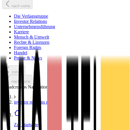
nach vorne
Die Verlagsgruppe
Investor Relations
Unternehmensführung
Karriere
Mensch & Umwelt
Rechte & Lizenzen
Foreign Rights
Handel
Presse & News
zurück
nach vorne
Breadcrumbs Navigation
investor relations news
Zur Startseite