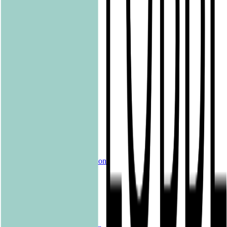
Grau
Lübbe Audio
Lübbe
LYX
ONE
Papertoons
Pfaueninsel
pola
Quadriga
shelfie.audio
Produkte
Alle Bücher
eBooks
Hörbücher
Shelfies
Unsere Merch-Kollektion
Sonderangebote
Genres
Krimis & Thriller
Liebesromane