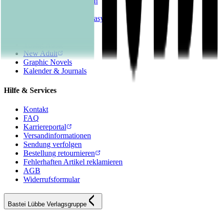
Romane & Erzählungen
Historische Romane
Science Fiction & Fantasy
Sachbücher
Kinderbücher
Young Adult
New Adult
Graphic Novels
Kalender & Journals
Hilfe & Services
Kontakt
FAQ
Karriereportal
Versandinformationen
Sendung verfolgen
Bestellung retournieren
Fehlerhaften Artikel reklamieren
AGB
Widerrufsformular
Bastei Lübbe Verlagsgruppe