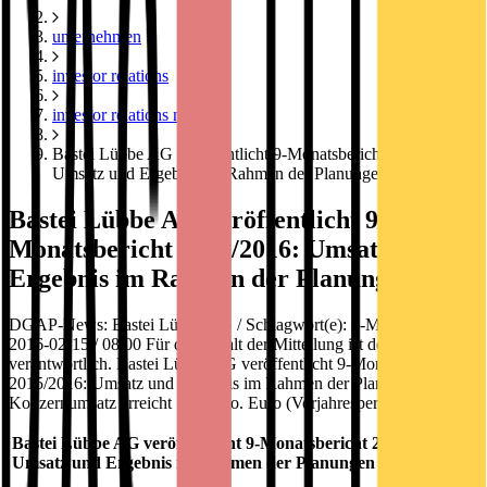
unternehmen
investor relations
investor relations news
Bastei Lübbe AG veröffentlicht 9-Monatsbericht 2015/2016:
Umsatz und Ergebnis im Rahmen der Planungen
Bastei Lübbe AG veröffentlicht 9-
Monatsbericht 2015/2016: Umsatz und
Ergebnis im Rahmen der Planungen
DGAP-News: Bastei Lübbe AG / Schlagwort(e): 9-Monatszahlen
2016-02-15 / 08:00 Für den Inhalt der Mitteilung ist der Emittent
verantwortlich. Bastei Lübbe AG veröffentlicht 9-Monatsbericht
2015/2016: Umsatz und Ergebnis im Rahmen der Planungen -
Konzernumsatz erreicht 79,4 Mio. Euro (Vorjahresperiode:
Bastei Lübbe AG veröffentlicht 9-Monatsbericht 2015/2016:
Umsatz und Ergebnis im Rahmen der Planungen