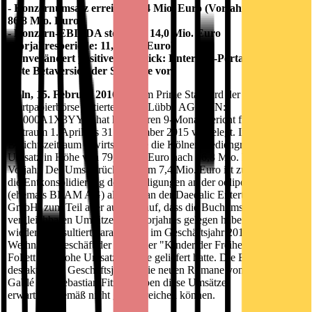
- Konzernumsatz erreicht 79,4 Mio. Euro (Vorjahresperiode:
86,8 Mio. Euro)
- Konzern-EBITDA steigt auf 14,0 Mio. Euro
(Vorjahresperiode: 11,5 Mio. Euro)
- Unverändert positiver Ausblick: Entertain-Portal oolipo legt
erste Betaversion der Software vor
Köln, 15. Februar 2016.
Die im Prime Standard der Frankfurter
Wertpapierbörse notierte Bastei Lübbe AG (ISIN:
DE000A1X3YY0) hat heute ihren 9-Monatsbericht für den
Zeitraum 1. April bis 31. Dezember 2015 vorgelegt. Im
Berichtszeitraum erwirtschaftete die Kölner Mediengruppe einen
Umsatz in Höhe von 79,4 Mio. Euro nach 86,8 Mio. Euro im
Vorjahr. Der Umsatzrückgang um 7,4 Mio. Euro ist zum Teil auf
die Entkonsolidierung der Beteiligungen an der oolipo AG
(ehemals BEAM AG) als auch an der Daedalic Entertainment
GmbH, zum Teil aber auch darauf, dass die Buchumsätze unter den
vergleichbaren Umsätzen des Vorjahres gelegen haben. Dies
wiederum resultiert daraus, dass im Geschäftsjahr 2014/2015 im
Weihnachtsgeschäft der Bestseller "Kinder der Freiheit" von Ken
Follett sehr hohe Umsatzbeiträge geliefert hatte. Die Blockbuster
des aktuellen Geschäftsjahres, die neuen Romane von Rebecca
Gablé und Sebastian Fitzek, haben diese Umsätze
erwartungsgemäß nicht ganz erreichen können.