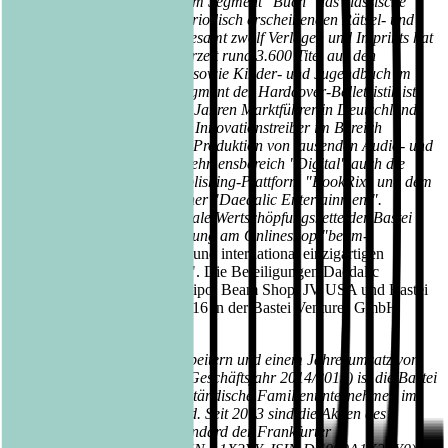
des Unternehmens gehören im Segment "Buch" das klassische
Verlagsgeschäft sowie die periodisch erscheinenden Rätsel- und
Romanhefte. Mit seinen insgesamt zwölf Verlagen und Imprints hat
die Unternehmensgruppe derzeit rund 3.600 Titel aus den
Bereichen Belletristik, Sach- sowie Kinder- und Jugendbuch im
Angebot. Im wachsenden Segment der Hardcover-Belletristik ist
das Unternehmen seit vielen Jahren Marktführer in Deutschland.
Gleichzeitig ist Bastei Lübbe Innovationstreiber im Bereich
digitaler Medien. Neben der Produktion von tausenden Audio- und
eBooks gehören zum Unternehmensbereich "Digital" auch die
Beteiligungen an der Selfpublishing-Plattform "BookRix" und dem
renommierten Game-Publisher "Daedalic Entertainment".
Vervollständigt wird die digitale Wertschöpfungskette der Bastei
Lübbe AG durch die Beteiligung am Onlineshop "beam-
ebooks.de" sowie der neuen und international einzigartigen
Streaming-Plattform "oolipo". Die Beteiligungen Daedalic
Entertainment, BookRix, oolipo, Beam Shop, JV USA und Bastei
Media werden seit Januar 2016 in der Bastei Ventures GmbH
zusammengefasst.
Mit seinen aktuell 334 Mitarbeitern und einem Jahresumsatz von
rund 110,2 Millionen Euro (Geschäftsjahr 2014/2015) ist die Bastei
Lübbe AG das größte mittelständische Familienunternehmen im
Verlagswesen in Deutschland. Seit 2013 sind die Aktien des
Unternehmens im Prime Standard der Frankfurter