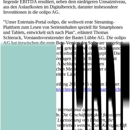
liegende EBITDA resultiert, neben dem niedrigeren Umsatzniveau,
aus den Anlaufkosten im Digitalbereich, darunter insbesondere
Investitionen in die oolipo AG.
"Unser Entertain-Portal oolipo, die weltweit erste Streaming-
Plattform zum Lesen von Serieninhalten speziell für Smartphones
und Tablets, entwickelt sich nach Plan", erläutert Thomas
Schierack, Vorstandsvorsitzender der Bastei Lübbe AG. Die oolipo
AG hat inzwischen die erste Beta-Version der Software vorgelegt.
Diese wird jetzt im kleinen Kreis getestet. Der öffentliche Launch
von oolipo ist für den Sommer/Herbst dieses Jahres geplant. Die
Verhandlungen mit anderen Verlagen über die Belieferung mit
Inhalten stehen kurz vor dem Abschluss. Zudem laufen
Verhandlungen mit ausländischen Medienhäusern über eine
Erweiterung von oolipo in weitere Länder.
Die vollständige Quartalsmitteilung 2015/2016 steht im Internet
unter
https://www.luebbe.com/de/investor-relations/finanzberichte
zur Verfügung.
Über die Bastei Lübbe AG:
Die Bastei Lübbe AG ist eine international agierende
Mediengruppe mit Sitz in Köln. Die Geschäftstätigkeit fokussiert
sich auf die Entwicklung und Lizensierung von Inhalten, die
physisch und digital weltweit vertrieben werden. Zum Kerngeschäft