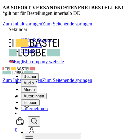
AB SOFORT VERSANDKOSTENFREI BESTELLEN!
*gilt nur für Bestellungen innerhalb DE
Zum Inhalt springen
Zum Seitenende springen
Sekundär
Hilfe & Support
Newsletter
Kontakt
English company website
Bücher
Zum Inhalt springen
Zum Seitenende springen
Audio
Merch
Autor:innen
Erleben
Unternehmen
0