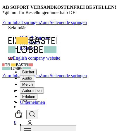
AB SOFORT VERSANDKOSTENFREI BESTELLEN!
*gilt nur für Bestellungen innerhalb DE
Zum Inhalt springen
Zum Seitenende springen
Sekundär
Hilfe & Support
Newsletter
Kontakt
English company website
Bücher
Zum Inhalt springen
Zum Seitenende springen
Audio
Merch
Autor:innen
Erleben
Unternehmen
0