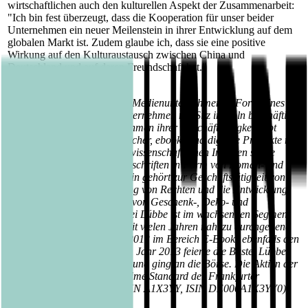
wirtschaftlichen auch den kulturellen Aspekt der Zusammenarbeit:
"Ich bin fest überzeugt, dass die Kooperation für unser beider
Unternehmen ein neuer Meilenstein in ihrer Entwicklung auf dem
globalen Markt ist. Zudem glaube ich, dass sie eine positive
Wirkung auf den Kulturaustausch zwischen China und
Deutschland und auf deren Freundschaft hat."
Über die Bastei Lübbe AG:
Die Bastei Lübbe AG ist ein Medienunternehmen in Form eines
Publikumsverlages. Das Unternehmen mit Sitz in Köln beschäftigt
rund 335 Mitarbeiter. Im Rahmen ihrer Geschäftstätigkeit gibt
Bastei Lübbe Bücher, Hörbücher, ebooks und digitale Produkte mit
belletristischen und populärwissenschaftlichen Inhalten sowie
periodisch erscheinende Zeitschriften in Form von Roman- und
Rätselheften heraus. Weiterhin gehört zur Geschäftstätigkeit von
Bastei Lübbe die Lizenzierung von Rechten und die Entwicklung,
Produktion und der Vertrieb von Geschenk-, Deko- und
Merchandisingartikeln. Bastei Lübbe ist im wachsenden Segment
der Hardcover Belletristik seit vielen Jahren nahezu durchgehend
Marktführer und belegt seit 2013 im Bereich E-Books ebenfalls den
ersten oder zweiten Platz. Im Jahr 2013 feierte die Bastei Lübbe
AG ihr 60jähriges Jubiläum und ging an die Börse. Die Aktien der
Bastei Lübbe AG sind im Prime Standard der Frankfurter
Wertpapierbörse notiert (WKN A1X3YY, ISIN DE000A1X3YY0).