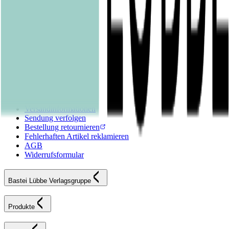
Kinderbücher
Young Adult
New Adult
Graphic Novels
Kalender & Journals
Hilfe & Services
Kontakt
FAQ
Karriereportal
Versandinformationen
Sendung verfolgen
Bestellung retournieren
Fehlerhaften Artikel reklamieren
AGB
Widerrufsformular
Bastei Lübbe Verlagsgruppe
Produkte