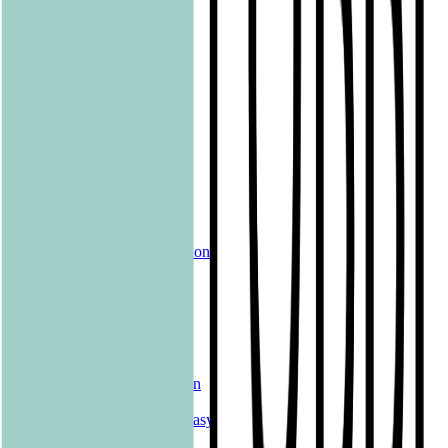
ONE
Papertoons
Pfaueninsel
pola
Quadriga
shelfie.audio
Produkte
Alle Bücher
eBooks
Hörbücher
Shelfies
Unsere Merch-Kollektion
Sonderangebote
Genres
Krimis & Thriller
Liebesromane
Romane & Erzählungen
Historische Romane
Science Fiction & Fantasy
Sachbücher