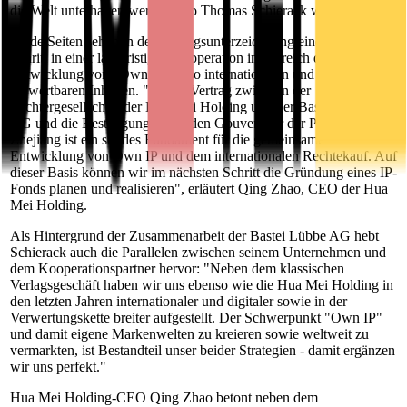
die Welt unterhalten werden", so Thomas Schierack weiter.
Beide Seiten sehen in der Vertragsunterzeichnung einen ersten
Schritt in einer langfristigen Kooperation im Bereich der
Entwicklung von "Own IP", also internationalen und vielseitig
verwertbaren Inhalten. "Dieser Vertrag zwischen der
Tochtergesellschaft der Hua Mei Holding und der Bastei Lübbe
AG und die Bestätigung durch den Gouverneur der Provinz
Zhejiang ist ein solides Fundament für die gemeinsame
Entwicklung von Own IP und dem internationalen Rechtekauf. Auf
dieser Basis können wir im nächsten Schritt die Gründung eines IP-
Fonds planen und realisieren", erläutert Qing Zhao, CEO der Hua
Mei Holding.
Als Hintergrund der Zusammenarbeit der Bastei Lübbe AG hebt
Schierack auch die Parallelen zwischen seinem Unternehmen und
dem Kooperationspartner hervor: "Neben dem klassischen
Verlagsgeschäft haben wir uns ebenso wie die Hua Mei Holding in
den letzten Jahren internationaler und digitaler sowie in der
Verwertungskette breiter aufgestellt. Der Schwerpunkt "Own IP"
und damit eigene Markenwelten zu kreieren sowie weltweit zu
vermarkten, ist Bestandteil unser beider Strategien - damit ergänzen
wir uns perfekt."
Hua Mei Holding-CEO Qing Zhao betont neben dem