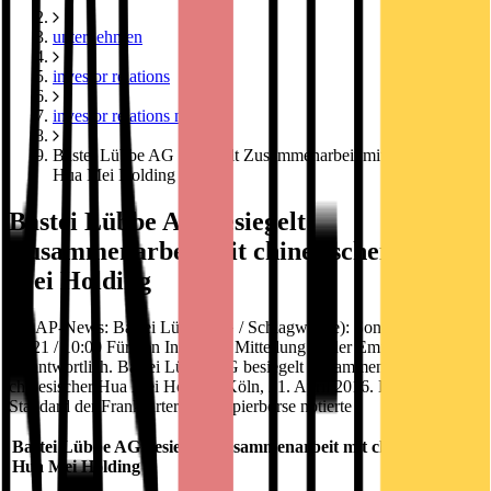
unternehmen
investor relations
investor relations news
Bastei Lübbe AG besiegelt Zusammenarbeit mit chinesischer
Hua Mei Holding
Bastei Lübbe AG besiegelt
Zusammenarbeit mit chinesischer Hua
Mei Holding
DGAP-News: Bastei Lübbe AG / Schlagwort(e): Sonstiges 2016-
04-21 / 10:00 Für den Inhalt der Mitteilung ist der Emittent
verantwortlich. Bastei Lübbe AG besiegelt Zusammenarbeit mit
chinesischer Hua Mei Holding Köln, 21. April 2016. Die im Prime
Standard der Frankfurter Wertpapierbörse notierte
Bastei Lübbe AG besiegelt Zusammenarbeit mit chinesischer
Hua Mei Holding