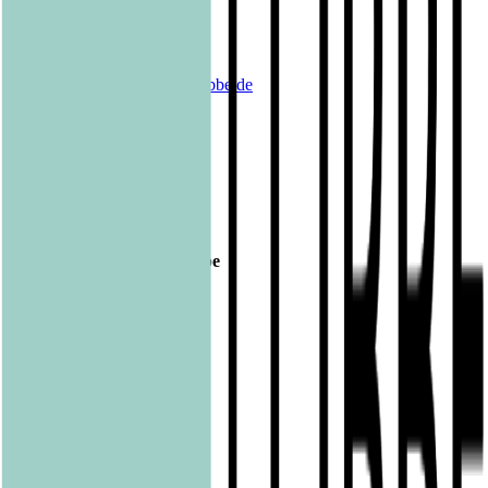
Kontakt Bastei Lübbe AG:
Barbara Fischer
Leitung Public Relations
Tel.: 0221 / 82 00 28 50
E-Mail:
barbara.fischer@luebbe.de
Veröffentlicht am
21.04.2016
Footer
Bastei Lübbe Verlagsgruppe
Bastei Verlag
Baumhaus
beHEARTBEAT
beTHRILLED
Community Editions
Eichborn
Grau
Lübbe Audio
Lübbe
LYX