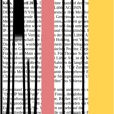
Köln, 21. April 2016.
Die im Prime Standard der Frankfurter
Wertpapierbörse notierte Bastei Lübbe AG (ISIN
DE000A1X3YY0) und die chinesische Hua Mei Holding starten
eine weitreichende Kooperation. Gemeinsam wollen die beiden
Medienhäuser inhaltlich kooperieren, weltweit gemeinsam IP-
Rechte einkaufen sowie verwerten und dazu unter anderem einen
IP-Investment-Fonds in Europa und China gründen. Ein
entsprechender Vertrag zwischen der Bastei Lübbe AG und der
Tochtergesellschaft der Hua Mei Holding, dem Verlagshaus Jing
Dian Bo Wei, wurde jetzt im Beisein einer Delegation um Congjiu
Zhu, den Gouverneur der chinesischen Provinz Zhejiang, in
Frankfurt am Main unterzeichnet. Für Thomas Schierack,
Vorstandsvorsitzender der Bastei Lübbe AG, ist die Maßnahme ein
logischer und großer Schritt im Rahmen der langfristigen
Wachstumspläne der Bastei Lübbe AG: "Die Zusammenarbeit mit
der Hua Mei Holding und das damit einhergehende Engagement in
China passen hervorragend in die Strategie unseres Unternehmens,
uns international breiter aufzustellen", so Schierack.
Gegenstand der Kooperation soll unter anderem ein so genannter
"Own IP Media Fund" sein, ein Fonds, der globale
Unterhaltungsprodukte wie Filme, Bücher und Games finanziert
und koproduziert. "Mit diesem Fonds verbinden wir China mit
Europa und den USA. Wir freuen uns sehr auf die
Herausforderungen sowie auf tolle und erfolgreiche Produkte, die