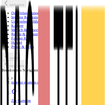
nach vorne
Die Verlagsgruppe
Investor Relations
Unternehmensführung
Karriere
Mensch & Umwelt
Rechte & Lizenzen
Foreign Rights
Handel
Presse & News
zurück
nach vorne
Breadcrumbs Navigation
investor relations news
Zur Startseite