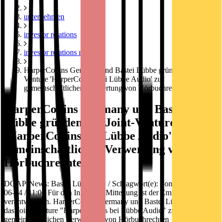
unternehmen
investor relations
investor relations news
HarperCollins Germany und Bastei Lübbe gründen das Joint-
Venture 'HarperCollins bei Lübbe Audio' zur
gemeinschaftlichen Verwertung von Hörbuchrechten
HarperCollins Germany und Bastei
Lübbe gründen das Joint-Venture
'HarperCollins bei Lübbe Audio' zur
gemeinschaftlichen Verwertung von
Hörbuchrechten
DGAP-News: Bastei Lübbe AG / Schlagwort(e): Sonstiges 2016-
06-14 / 11:00 Für den Inhalt der Mitteilung ist der Emittent
verantwortlich. HarperCollins Germany und Bastei Lübbe gründen
das Joint-Venture "HarperCollins bei Lübbe Audio" zur
gemeinschaftlichen Verwertung von Hörbuchrechten