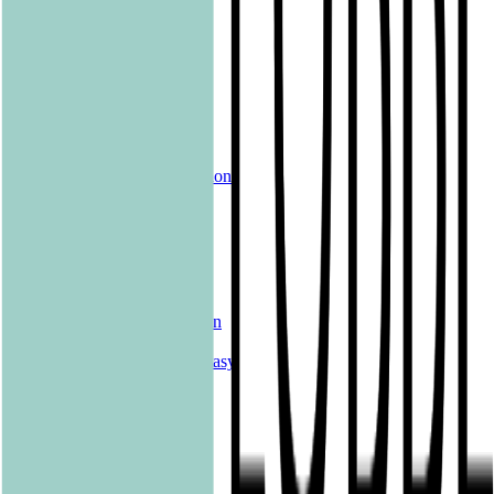
shelfie.audio
Produkte
Alle Bücher
eBooks
Hörbücher
Shelfies
Unsere Merch-Kollektion
Sonderangebote
Genres
Krimis & Thriller
Liebesromane
Romane & Erzählungen
Historische Romane
Science Fiction & Fantasy
Sachbücher
Kinderbücher
Young Adult
New Adult
Graphic Novels
Kalender & Journals