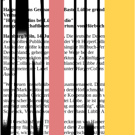
HarperCollins Germany und Bastei Lübbe gründen das Joint-
Venture
"HarperCollins bei Lübbe Audio"
zur gemeinschaftlichen Verwertung von Hörbuchrechten
Hamburg/Köln, 14. Juni 2016.
Die deutsche Dependance des
zweitgrößten Publikumsverlags der Welt HarperCollins und Lübbe
Audio, der größte konzernunabhängige Hörbuch-Verlag
Deutschlands, gehen gemeinsame Wege bei der
Hörbuchproduktion und -vermarktung. Zukünftig werden alle
HarperCollins-Inhalte in Deutschland bei Lübbe Audio vermarktet.
Das gemeinsame Label firmiert unter ,
HarperCollins bei Lübbe
Audio'
.
"Wir freuen uns sehr über die Zusammenarbeit. Damit stärken wir
unsere Marktposition und liefern dem Hörbuchmarkt nachhaltig
neue Impulse. Gleichzeitig ist die Kooperation auch von
strategischer Bedeutung für Bastei Lübbe. Sie ist langfristig
angelegt und in vielerlei Richtung ausbaufähig", erläutert Thomas
Schierack, Vorstandsvorsitzender der Bastei Lübbe AG.
Und Geschäftsführer Thomas Beckmann von HarperCollins
Germany fügt hinzu: "Für uns ist diese Zusammenarbeit ein
weiterer, wichtiger Schritt, die verlegerischen Aktivitäten von