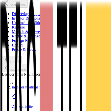
nach vorne
Die Verlagsgruppe
Investor Relations
Unternehmensführung
Karriere
Mensch & Umwelt
Rechte & Lizenzen
Foreign Rights
Handel
Presse & News
zurück
nach vorne
Breadcrumbs Navigation
investor relations news
Zur Startseite