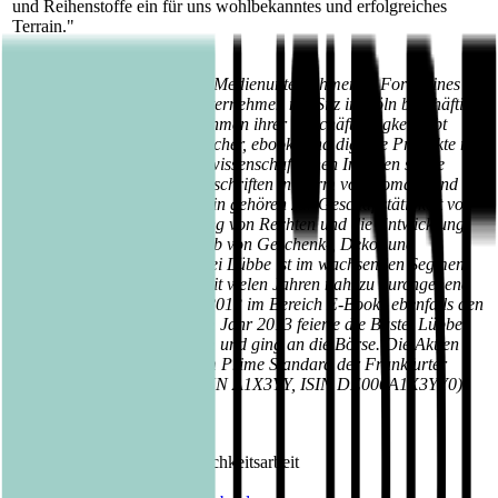
und Reihenstoffe ein für uns wohlbekanntes und erfolgreiches
Terrain."
Über die Bastei Lübbe AG:
Die Bastei Lübbe AG ist ein Medienunternehmen in Form eines
Publikumsverlages. Das Unternehmen mit Sitz in Köln beschäftigt
rund 335 Mitarbeiter. Im Rahmen ihrer Geschäftstätigkeit gibt
Bastei Lübbe Bücher, Hörbücher, ebooks und digitale Produkte mit
belletristischen und populärwissenschaftlichen Inhalten sowie
periodisch erscheinende Zeitschriften in Form von Roman- und
Rätselheften heraus. Weiterhin gehören zur Geschäftstätigkeit von
Bastei Lübbe die Lizenzierung von Rechten und die Entwicklung,
Produktion sowie der Vertrieb von Geschenk-, Deko- und
Merchandisingartikeln. Bastei Lübbe ist im wachsenden Segment
der Hardcover Belletristik seit vielen Jahren nahezu durchgehend
Marktführer und belegt seit 2013 im Bereich E-Books ebenfalls den
ersten oder zweiten Platz. Im Jahr 2013 feierte die Bastei Lübbe
AG ihr 60-jähriges Jubiläum und ging an die Börse. Die Aktien
der Bastei Lübbe AG sind im Prime Standard der Frankfurter
Wertpapierbörse notiert (WKN A1X3YY, ISIN DE000A1X3YY0).
Kontakt Bastei Lübbe AG:
Barbara Fischer
Leiterin Presse- und Öffentlichkeitsarbeit
Tel.: 0221 / 82 00 28 50