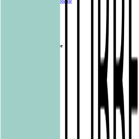
E-Mail:
barbara.fischer@luebbe.de
Veröffentlicht am
14.06.2016
Footer
Bastei Lübbe Verlagsgruppe
Bastei Verlag
Baumhaus
beHEARTBEAT
beTHRILLED
Community Editions
Eichborn
Grau
Lübbe Audio
Lübbe
LYX
ONE
Papertoons
Pfaueninsel
pola
Quadriga