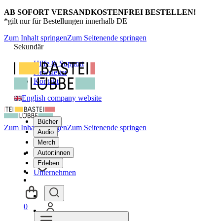
AB SOFORT VERSANDKOSTENFREI BESTELLEN!
*gilt nur für Bestellungen innerhalb DE
Zum Inhalt springen
Zum Seitenende springen
Sekundär
Hilfe & Support
Newsletter
Kontakt
English company website
Bücher
Zum Inhalt springen
Zum Seitenende springen
Audio
Merch
Autor:innen
Erleben
Unternehmen
0