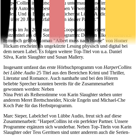
HarperCollins in Deutschland zu untermauern und im Sinne
unserer Autoren die bestmöglichen Verwertungsformen für sie zu
finden. Und in Bezug auf Hörbücher ist Lübbe Audio als Verlag
mit über 20 Jahren Erfahrung ein idealer Partner."
Bereits im Juli 2016 startet die Kooperation mit einem der
Spitzentitel aus dem Sommerprogramm: Der von Elke Heidenreich
hymnisch gelobte Roman "Albert muss nach Hause" von Homer
Hickam erscheint als ungekürzte Lesung physisch und digital bei
dem neuen Label. Es folgen weitere Top-Titel von u.a. Daniel
Silva, Karin Slaughter und Susan Mallery.
Insgesamt umfasst das erste Hörbuchprogramm von
HarperCollins
bei Lübbe Audio
25 Titel aus den Bereichen Krimi und Thriller,
Literatur und Romance. Auch namhafte und bei den Hörern
beliebte Sprecher konnten bereits für die Zusammenarbeit
gewonnen werden: Neben
Nina Petri als Reihenstimme von Karin Slaughter stehen unter
anderem Meret Brettschneider, Nicole Engeln und Michael-Che
Koch Pate für das Herbstprogramm.
Marc Sieper, Labelchef von Lübbe Audio, freut sich auf diese
Zusammenarbeit: "HarperCollins ist ein perfekter Partner. Unsere
Programme ergänzen sich wunderbar. Neben Top-Titeln von Karin
Slaughter oder Tess Gerritsen sind unter anderem auch die Serien-