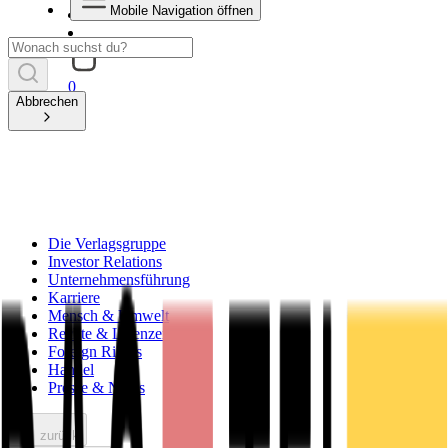
Mobile Navigation öffnen
0
Abbrechen
Die Verlagsgruppe
Investor Relations
Unternehmensführung
Karriere
Mensch & Umwelt
Rechte & Lizenzen
Foreign Rights
Handel
Presse & News
zurück