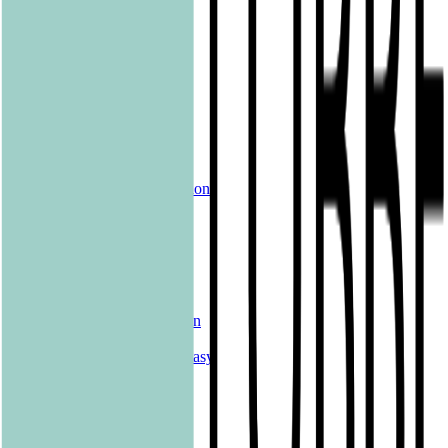
pola
Quadriga
shelfie.audio
Produkte
Alle Bücher
eBooks
Hörbücher
Shelfies
Unsere Merch-Kollektion
Sonderangebote
Genres
Krimis & Thriller
Liebesromane
Romane & Erzählungen
Historische Romane
Science Fiction & Fantasy
Sachbücher
Kinderbücher
Young Adult
New Adult
Graphic Novels