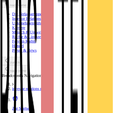
nach vorne
Die Verlagsgruppe
Investor Relations
Unternehmensführung
Karriere
Mensch & Umwelt
Rechte & Lizenzen
Foreign Rights
Handel
Presse & News
zurück
nach vorne
Breadcrumbs Navigation
investor relations news
Zur Startseite