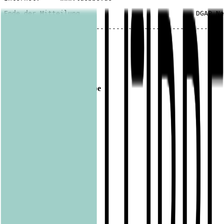
Ende der Mitteilung                             DGAP Ne
-------------------------------------------------------
Veröffentlicht am
20.06.2016
Footer
Bastei Lübbe Verlagsgruppe
Bastei Verlag
Baumhaus
beHEARTBEAT
beTHRILLED
Community Editions
Eichborn
Grau
Lübbe Audio
Lübbe
LYX
ONE
Papertoons
Pfaueninsel