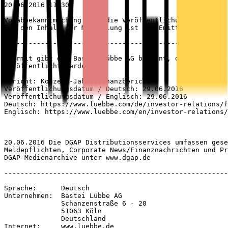
20.06.2016 11:30

Vorabbekanntmachung über die Veröffentlichung von Finan
Für den Inhalt der Mitteilung ist der Emittent verantwo
-------------------------------------------------------
Hiermit gibt die Bastei Lübbe AG bekannt, dass folgende
veröffentlicht werden:

Bericht: Konzern-Jahresfinanzbericht

Veröffentlichungsdatum / Deutsch: 29.06.2016

Veröffentlichungsdatum / Englisch: 29.06.2016

Deutsch: https://www.luebbe.com/de/investor-relations/f
Englisch: https://www.luebbe.com/en/investor-relations/
20.06.2016 Die DGAP Distributionsservices umfassen gese
Meldepflichten, Corporate News/Finanznachrichten und Pr
DGAP-Medienarchive unter www.dgap.de

-------------------------------------------------------
Sprache:      Deutsch

Unternehmen:  Bastei Lübbe AG

              Schanzenstraße 6 - 20

              51063 Köln

              Deutschland

Internet:     www.luebbe.de
