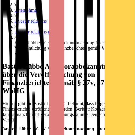
unternehmen
investor relations
investor relations news
Bastei Lübbe AG: Vorabbekanntmachung über die
Veröffentlichung von Finanzberichten gemäß § 37v, 37w, 37y
WpHG
Bastei Lübbe AG: Vorabbekanntmachung
über die Veröffentlichung von
Finanzberichten gemäß § 37v, 37w, 37y
WpHG
Hiermit gibt die Bastei Lübbe AG bekannt, dass folgende
Finanzberichte veröffentlicht werden: Bericht: Konzern-
Jahresfinanzbericht Veröffentlichungsdatum / Deutsch: 29.06.2016
Veröff
Bastei Lübbe AG  / Vorabbekanntmachung über die Veröffe