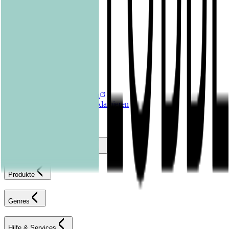
Kalender & Journals
Hilfe & Services
Kontakt
FAQ
Karriereportal
Versandinformationen
Sendung verfolgen
Bestellung retournieren
Fehlerhaften Artikel reklamieren
AGB
Widerrufsformular
Bastei Lübbe Verlagsgruppe
Produkte
Genres
Hilfe & Services