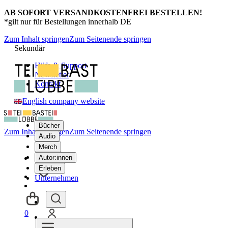
AB SOFORT VERSANDKOSTENFREI BESTELLEN!
*gilt nur für Bestellungen innerhalb DE
Zum Inhalt springen
Zum Seitenende springen
Sekundär
Hilfe & Support
Newsletter
Kontakt
English company website
Bücher
Zum Inhalt springen
Zum Seitenende springen
Audio
Merch
Autor:innen
Erleben
Unternehmen
0