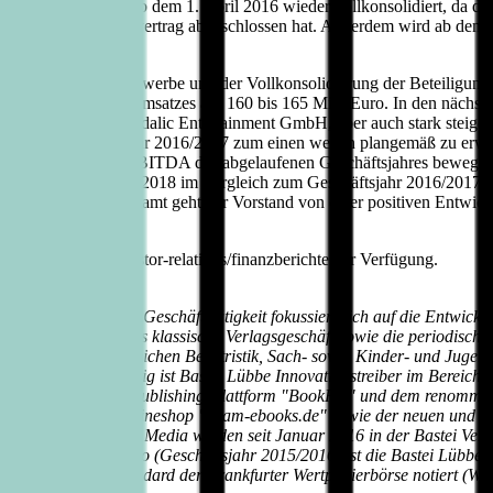
en Geschäftsjahr ab dem 1. April 2016 wieder vollkonsolidiert, da d
nen Stimmbindungsvertrag abgeschlossen hat. Außerdem wird ab dem 1.
cksichtigung der Neuerwerbe und der Vollkonsolidierung der Beteil
g des Konzernumsatzes auf 160 bis 165 Mio. Euro. In den nächsten b
en insbesondere der Daedalic Entertainment GmbH, aber auch stark stei
 sich im Geschäftsjahr 2016/2017 zum einen wegen plangemäß zu erwa
eicht unterhalb des EBITDA des abgelaufenen Geschäftsjahres bewegen.
Geschäftsjahr 2017/2018 im Vergleich zum Geschäftsjahr 2016/2017. 
rückzuführen. Insgesamt geht der Vorstand von einer positiven Entwick
.luebbe.com/de/investor-relations/finanzberichte zur Verfügung.
 Sitz in Köln. Die Geschäftstätigkeit fokussiert sich auf die Entwickl
egment "Buch" das klassische Verlagsgeschäft sowie die periodisch e
00 Titel aus den Bereichen Belletristik, Sach- sowie Kinder- und Ju
eutschland. Gleichzeitig ist Bastei Lübbe Innovationstreiber im Bereic
igungen an der Selfpublishing-Plattform "BookRix" und dem renommie
e Beteiligung am Onlineshop "beam-ebooks.de" sowie der neuen und int
, JV USA und Bastei Media werden seit Januar 2016 in der Bastei Ve
 102,5 Millionen Euro (Geschäftsjahr 2015/2016) ist die Bastei Lübbe
nehmens im Prime Standard der Frankfurter Wertpapierbörse notiert 