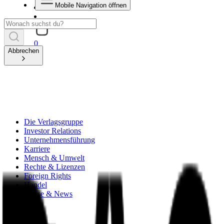
Mobile Navigation öffnen
0
Abbrechen
Die Verlagsgruppe
Investor Relations
Unternehmensführung
Karriere
Mensch & Umwelt
Rechte & Lizenzen
Foreign Rights
Handel
Presse & News
zurück