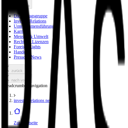
nach vorne
Die Verlagsgruppe
Investor Relations
Unternehmensführung
Karriere
Mensch & Umwelt
Rechte & Lizenzen
Foreign Rights
Handel
Presse & News
zurück
nach vorne
Breadcrumbs Navigation
investor relations news
Zur Startseite