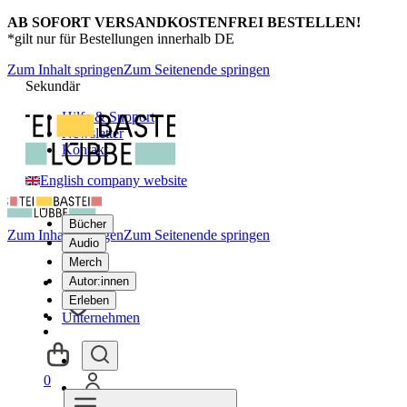
AB SOFORT VERSANDKOSTENFREI BESTELLEN!
*gilt nur für Bestellungen innerhalb DE
Zum Inhalt springen
Zum Seitenende springen
Sekundär
Hilfe & Support
Newsletter
Kontakt
English company website
Bücher
Zum Inhalt springen
Zum Seitenende springen
Audio
Merch
Autor:innen
Erleben
Unternehmen
0