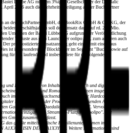
ie Bastei Lübbe AG mit dem 3%igen Gesellschafter der Daedalic
 April 2016 auch die Mehrheitsbeteiligung an der BuchPartner
igungen an der BuchPartner GmbH, der BookRix GmbH & Co. KG, der
eiden Geschäftsjahren soll der Umsatz dann auf rd. 200 Mio.
genden Umsätzen der Bastei Lübbe AG aufgrund der Veröffentlichung
rtender Verluste aus dem Launch der oolipo AG, zum anderen auch
 Der prognostizierte Umsatzanstieg geht einher mit einem aus
Dies ist insbesondere auf Blockbuster im Segment "Buch" sowie auf
lung für das laufende und insbesondere für die folgenden
ung und Lizensierung von Inhalten, die physisch und digital weltweit
rscheinenden Rätsel- und Romanhefte. Mit seinen insgesamt zwölf
gendbuch im Angebot. Im wachsenden Segment der Hardcover-
h digitaler Medien. Neben der Produktion von tausenden Audio- und
rten Game-Publisher "Daedalic Entertainment". Vervollständigt
ernational einzigartigen Streaming-Plattform "oolipo". Die
ntures GmbH zusammengefasst.
 AG das größte mittelständische Familienunternehmen im
(WKN A1X3YY, ISIN DE000A1X3YY0). Weitere Informationen sind