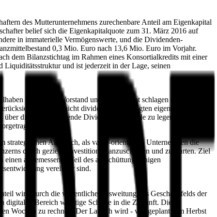
haftern des Mutterunternehmens zurechenbare Anteil am Eigenkapital
schafter belief sich die Eigenkapitalquote zum 31. März 2016 auf
ndere in immaterielle Vermögenswerte, und die Dividenden-
anzmittelbestand 0,3 Mio. Euro nach 13,6 Mio. Euro im Vorjahr.
 dem Bilanzstichtag im Rahmen eines Konsortialkredits mit einer
iquiditätsstruktur und ist jederzeit in der Lage, seinen
lhaben lassen. Der Vorstand und Aufsichtsrat schlagen der
rücksichtigung der nicht dividendenberechtigten eigenen Anteile -
 über die auszuschüttende Dividende zugrunde zu legen ist, wird ein
vorgetragen werden.
em strategischen Anspruch, als value-orientiertes Unternehmen die
zerns durch gezielte Investitionen anzuschieben und zu starten. Ziel
ren einen angemessenen Teil des ausschüttungsfähigen
ftsentwicklung vereinbar sind.
teil wird durch die wesentliche Ausweitung des Geschäftsfelds der
digitalen Bereich wichtige Schritte in die Zukunft. Die
hsten Wochen zu rechnen. Der Launch wird - wie geplant - im Herbst