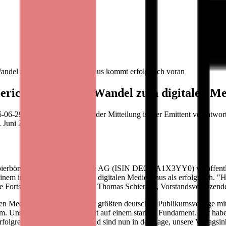
Wandel zum digitalen Medienhaus kommt erfolgreich voran
bericht 2015/2016: Wandel zum digitalen M
29 / 10:00 Für den Inhalt der Mitteilung ist der Emittent verantwort
 Juni 2016. Die im Prime
pierbörse notierte Bastei Lübbe AG (ISIN DE000A1X3YY0) veröffentlic
m international agierenden, digitalen Medienhaus als erfolgreich. "Hin
 Fortschritte erzielt", erläutert Thomas Schierack, Vorstandsvorsitzen
en Medienhaus: "Als einer der größten deutschen Publikumsverlage mit
m. Unsere Digitalstrategie steht auf einem starken Fundament. Wir ha
folgreich weiterentwickeln und sind nun in der Lage, unsere Verlagsin