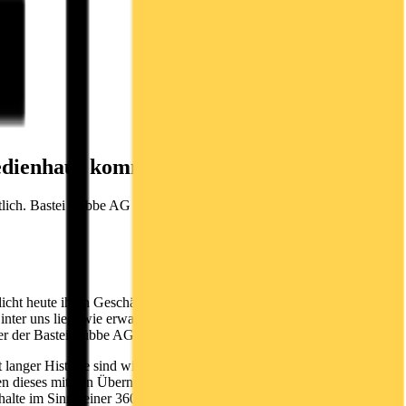
edienhaus kommt erfolgreich voran
lich. Bastei Lübbe AG veröffentlicht Geschäftsbericht 2015/2016:
ht heute ihren Geschäftsbericht 2015/2016. Der Vorstand wertet
ter uns liegt wie erwartet ein bilanzielles Übergangsjahr mit soliden
der der Bastei Lübbe AG.
 langer Historie sind wir uns unserer Wurzeln bewusst. Aber wir
ben dieses mit den Übernahmen von Daedalic Entertainment und
halte im Sinne einer 360-Grad-Verwertungsstrategie verstärkt