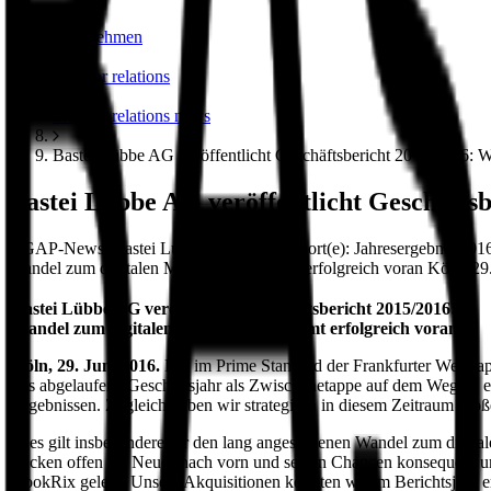
unternehmen
investor relations
investor relations news
Bastei Lübbe AG veröffentlicht Geschäftsbericht 2015/2016: 
Bastei Lübbe AG veröffentlicht Geschäfts
DGAP-News: Bastei Lübbe AG / Schlagwort(e): Jahresergebnis 2016-06-
Wandel zum digitalen Medienhaus kommt erfolgreich voran Köln, 29.
Bastei Lübbe AG veröffentlicht Geschäftsbericht 2015/2016:
Wandel zum digitalen Medienhaus kommt erfolgreich voran
Köln, 29. Juni 2016.
Die im Prime Standard der Frankfurter Wertpa
das abgelaufene Geschäftsjahr als Zwischenetappe auf dem Weg zu eine
Ergebnissen. Zugleich haben wir strategisch in diesem Zeitraum große
Dies gilt insbesondere für den lang angestoßenen Wandel zum digital
blicken offen für Neues nach vorn und setzen Chancen konsequent u
BookRix gelegt. Unsere Akquisitionen konnten wir im Berichtsjahr er