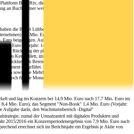
g-Plattform BookRix, die im Berichtsjahr ihren Umsatz verdoppeln
ng an BuchPartner weitere Optionen gesichert, künftig für ein
 haben die Bastei Lübbe AG 96,7 Mio. Euro (im Vorjahr 102,7 Mio.
ternehmen) 3,3 Mio. Euro (nach 6,0 Mio. Euro im Vorjahr),
Euro beigetragen. Auf Segmentebene haben sich die Umsätze wie
,0 Mio. Euro (Vorjahr: 14,5 Mio. Euro), "Romanhefte und
meinen Rückgang der physischen Umsätze bundesweit, ist aber auch
heit" von Ken Follett, im Weihnachtsgeschäft höhere Umsätze
n Entwicklung im Bereich des Geschenkartiklers Räder. Um der
es Segment eingeführt. Das Segment "Digital" umfasst neben
ber 2015 sowie die Mehrheitsbeteiligungen an der BookRix GmbH &
r noch für die Monate April bis Mitte September 2015 in diesem
elt und lag im Konzern bei 14,9 Mio. Euro nach 17,7 Mio. Euro im
r: 8,4 Mio. Euro), das Segment "Non-Book" 1,4 Mio. Euro (Vorjahr:
ere Aufgabe darin, den Wachstumsbereich
Digital"
"
lstrategie, zumal der Umsatzanteil mit digitalen Produkten und
tsjahr 2015/2016 ein Konzernperiodenergebnis von 7,9 Mio. Euro nach
rechend errechnet sich im Berichtsjahr ein Ergebnis je Aktie von