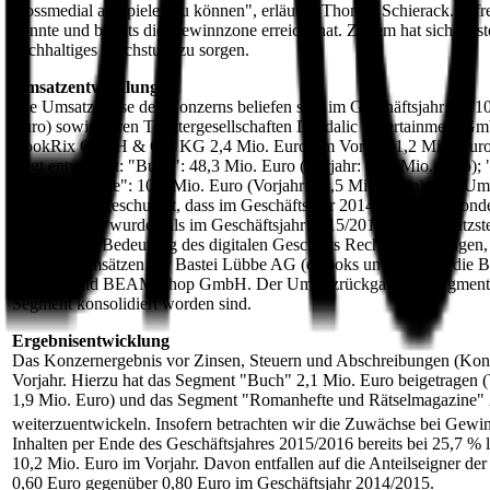
crossmedial ausspielen zu können", erläutert Thomas Schierack. Erfr
konnte und bereits die Gewinnzone erreicht hat. Zudem hat sich Bast
nachhaltiges Wachstum zu sorgen.
Umsatzentwicklung
Die Umsatzerlöse des Konzerns beliefen sich im Geschäftsjahr auf
Euro) sowie deren Tochtergesellschaften Daedalic Entertainment Gm
BookRix GmbH & Co. KG 2,4 Mio. Euro (im Vorjahr 1,2 Mio. Euro
folgt entwickelt: "Buch": 48,3 Mio. Euro (Vorjahr: 56,5 Mio. Euro)
Rätselmagazine": 10,8 Mio. Euro (Vorjahr: 10,5 Mio. Euro). Der Um
der Tatsache geschuldet, dass im Geschäftsjahr 2014/2015 insbesonde
erwirtschaftet wurden als im Geschäftsjahr 2015/2016. Die Umsatzst
wachsenden Bedeutung des digitalen Geschäfts Rechnung zu tragen, 
digitalen Umsätzen der Bastei Lübbe AG (eBooks und Audios) die 
Co. KG und BEAM Shop GmbH. Der Umsatzrückgang im Segment "Digit
Segment konsolidiert worden sind.
Ergebnisentwicklung
Das Konzernergebnis vor Zinsen, Steuern und Abschreibungen (Kon
Vorjahr. Hierzu hat das Segment "Buch" 2,1 Mio. Euro beigetragen (
1,9 Mio. Euro) und das Segment "Romanhefte und Rätselmagazine" 2
weiterzuentwickeln. Insofern betrachten wir die Zuwächse bei Gewinn
Inhalten per Ende des Geschäftsjahres 2015/2016 bereits bei 25,7 %
10,2 Mio. Euro im Vorjahr. Davon entfallen auf die Anteilseigner de
0,60 Euro gegenüber 0,80 Euro im Geschäftsjahr 2014/2015.