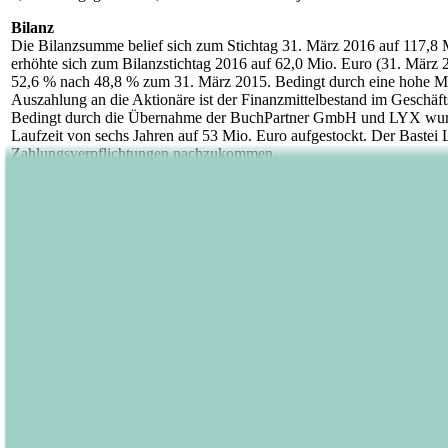
Bilanz
Die Bilanzsumme belief sich zum Stichtag 31. März 2016 auf 117,8 
erhöhte sich zum Bilanzstichtag 2016 auf 62,0 Mio. Euro (31. März 2
52,6 % nach 48,8 % zum 31. März 2015. Bedingt durch eine hohe Mit
Auszahlung an die Aktionäre ist der Finanzmittelbestand im Geschäf
Bedingt durch die Übernahme der BuchPartner GmbH und LYX wurde 
Laufzeit von sechs Jahren auf 53 Mio. Euro aufgestockt. Der Bastei L
Zahlungsverpflichtungen nachzukommen.
Dividendenvorschlag für das Geschäftsjahr 2015/2016
Auch in diesem Jahr möchte die Bastei Lübbe AG ihre Aktionäre an d
ordentlichen Hauptversammlung am 15. September 2016 vor, eine Divi
einer Ausschüttung in Höhe von 1,32 Mio. Euro. Im handelsrechtlich
Bilanzgewinn in Höhe von 7,93 Mio. Euro ausgewiesen. Der verblei
Mit dieser im Vergleich zum Vorjahr temporär reduzierten Dividende t
Aktionäre kontinuierlich und angemessen am Erfolg zu beteiligen. Und
der Bastei Lübbe AG ist unverändert eine auf Kontinuität ausgerichte
Jahresüberschusses auszuzahlen. Voraussetzung dafür ist, dass solch
Ausblick
Auch das Geschäftsjahr 2016/2017 wird ganz im Zeichen des Übergan
Daedalic Entertainment GmbH sowie den Launch der Streaming-Plattfor
Entwicklung der Serienplattform oolipo zum Streaming von Inhalten e