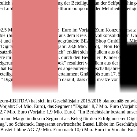
eulich zeigt sich die Entwicklung der Beteiligung an der Selfpublishin
ei Lübbe mit der Streaming-Plattform oolipo und der Mehrheitsbeteiligu
 102,5 Mio. Euro nach 110,2 Mio. Euro im Vorjahr. Zum Konzernumsatz
bH (bis zu ihrem Ausscheiden aus dem Kreis der vollkonsolidierten Un
) und die im September 2015 gegründete BEAM Shop GmbH 0,1 Mio. 
; "Digital": 26,4 Mio. Euro (Vorjahr: 28,8 Mio. Euro), "Non-Book": 17
satzrückgang im Segment "Buch" erklärt sich vor allem aus dem allge
re im Hardcover-Bereich, u. a. durch den Bestseller "Kinder der Frei
eigerung im Segment "Non-Book" resultiert vor allem aus der positive
hat Bastei Lübbe zu Beginn des abgelaufenen Geschäftsjahres ein neu
Beteiligung an der Daedalic Entertainment GmbH bis zum 17. Septem
al" beruht unter anderem darauf, dass die Umsätze von Daedalic nu
zern-EBITDA) hat sich im Geschäftsjahr 2015/2016 plangemäß entwick
Vorjahr: 5,4 Mio. Euro), das Segment "Digital" 8,7 Mio. Euro (Vorjah
,7 Mio. Euro (Vorjahr: 1,9 Mio. Euro). "Im Berichtsjahr bestand uns
 und Marge in diesem Segment als Beleg für den Erfolg unserer Digita
 lag", so Schierack. Insgesamt erwirtschafte Bastei Lübbe im Geschäf
r Bastei Lübbe AG 7,9 Mio. Euro nach 10,6 Mio. Euro im Vorjahr. Entsp