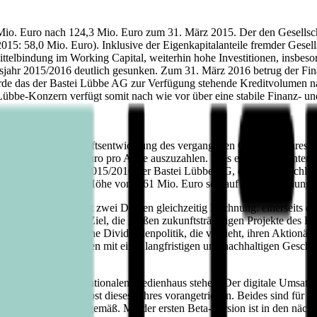
Mio. Euro nach 124,3 Mio. Euro zum 31. März 2015. Der den Gesellsc
015: 58,0 Mio. Euro). Inklusive der Eigenkapitalanteile fremder Gesell
telbindung im Working Capital, weiterhin hohe Investitionen, insbeso
tsjahr 2015/2016 deutlich gesunken. Zum 31. März 2016 betrug der Fin
das der Bastei Lübbe AG zur Verfügung stehende Kreditvolumen nach
übbe-Konzern verfügt somit nach wie vor über eine stabile Finanz- und L
er positiven Geschäftsentwicklung des vergangenen Geschäftsjahres tei
dende von 0,10 Euro pro Aktie auszuzahlen. Dies entspricht - unter Be
en Jahresabschluss 2015/2016 der Bastei Lübbe AG, der dem Beschluss
bende Teilbetrag in Höhe von 6,61 Mio. Euro soll auf neue Rechnung 
rägt die Gesellschaft zwei Dingen gleichzeitig Rechnung: einerseits d
 andererseits dem Ziel, die großen zukunftsträchtigen Projekte des Kon
te aktionärsfreundliche Dividendenpolitik, die vorsieht, ihren Aktionä
e Dividendenzahlungen mit einer langfristigen und nachhaltigen Geschä
gs zu einem internationalen Medienhaus stehen. Der digitale Umsatzan
m oolipo im Herbst dieses Jahres vorangetrieben. Beides sind für den 
ntwickelt sich plangemäß. Mit der ersten Beta-Version ist in den näc