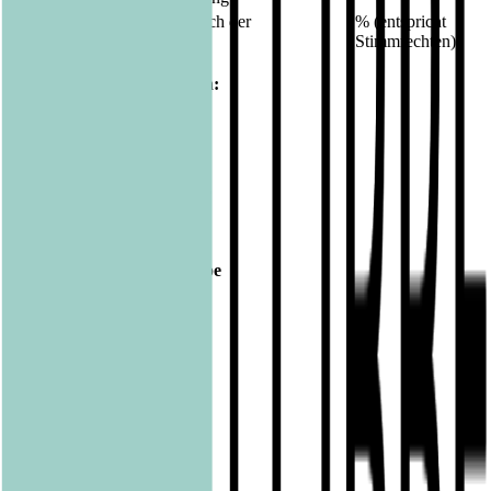
Gesamtstimmrechtsanteil nach der
% (entspricht
Hauptversammlung:
Stimmrechten)
10. Sonstige Erläuterungen:
Veröffentlicht am
28.07.2016
Footer
Bastei Lübbe Verlagsgruppe
Bastei Verlag
Baumhaus
beHEARTBEAT
beTHRILLED
Community Editions
Eichborn
Grau
Lübbe Audio
Lübbe
LYX