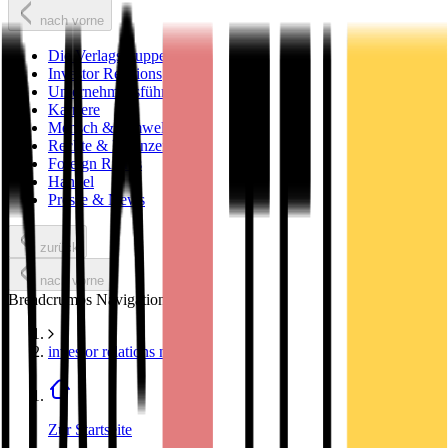
nach vorne
Die Verlagsgruppe
Investor Relations
Unternehmensführung
Karriere
Mensch & Umwelt
Rechte & Lizenzen
Foreign Rights
Handel
Presse & News
zurück
nach vorne
Breadcrumbs Navigation
investor relations news
Zur Startseite