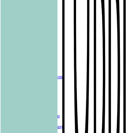
ONE
Papertoons
Pfaueninsel
pola
Quadriga
shelfie.audio
Produkte
Alle Bücher
eBooks
Hörbücher
Shelfies
Unsere Merch-Kollektion
Sonderangebote
Genres
Krimis & Thriller
Liebesromane
Romane & Erzählungen
Historische Romane
Science Fiction & Fantasy
Sachbücher