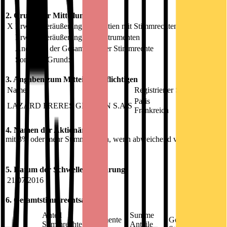
2. Grund der Mitteilung
X
Erwerb/Veräußerung von Aktien mit Stimmrechten
Erwerb/Veräußerung von Instrumenten
Änderung der Gesamtzahl der Stimmrechte
Sonstiger Grund:
3. Angaben zum Mitteilungspflichtigen
Name:
Registrierter Sitz und Staat:
Paris
LAZARD FRERES GESTION S.A.S
Frankreich
4. Namen der Aktionäre
mit 3% oder mehr Stimmrechten, wenn abweichend von 3.
5. Datum der Schwellenberührung
21.07.2016
6. Gesamtstimmrechtsanteile
Anteil
Anteil
Summe
Instrumente
Gesamtzahl
Stimmrechte
Anteile