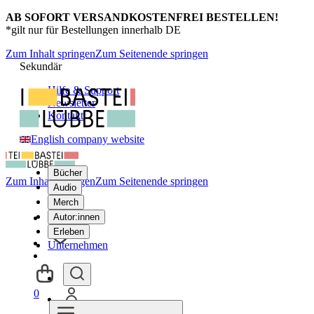
AB SOFORT VERSANDKOSTENFREI BESTELLEN!
*gilt nur für Bestellungen innerhalb DE
Zum Inhalt springen
Zum Seitenende springen
Sekundär
Hilfe & Support
Newsletter
Kontakt
English company website
Bücher
Zum Inhalt springen
Zum Seitenende springen
Audio
Merch
Autor:innen
Erleben
Unternehmen
0