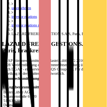
unternehmen
investor relations
investor relations news
LAZARD FRERES GESTION S.A.S, Paris, Frankreich
LAZARD FRERES GESTION S.A.S,
Paris, Frankreich
DGAP Stimmrechtsmitteilung: Bastei Lübbe AG 2016-07-28 /
16:28 Veröffentlichung einer Stimmrechtsmitteilung übermittelt
durch DGAP - ein Service der EQS Group AG. Für den Inhalt der
Mitteilung ist der Emittent verantwortlich.
Stimmrechtsmitteilung
1. Angaben zum Emittenten
Bastei Lübbe AG
Schanzenstraße 6 - 20
51063 Köln
Deutschland