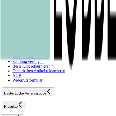
Kinderbücher
Young Adult
New Adult
Graphic Novels
Kalender & Journals
Hilfe & Services
Kontakt
FAQ
Karriereportal
Versandinformationen
Sendung verfolgen
Bestellung retournieren
Fehlerhaften Artikel reklamieren
AGB
Widerrufsformular
Bastei Lübbe Verlagsgruppe
Produkte