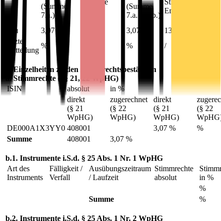
(Summe
Stimmrechte des
(Summe
(Summe
7.b.1.+
Emittenten
7.a.)
7.a. + 7.b.)
7.b.2.)
neu
3,07 %
%
3,07 %
13300000
letzte
%
%
%
/
Mitteilung
7. Einzelheiten zu den Stimmrechtsbeständen
a. Stimmrechte (§§ 21, 22 WpHG)
ISIN
absolut
in %
direkt
zugerechnet
direkt
zugerec
(§ 21
(§ 22
(§ 21
(§ 22
WpHG)
WpHG)
WpHG)
WpHG
DE000A1X3YY0
408001
3,07 %
%
Summe
408001
3,07 %
b.1. Instrumente i.S.d. § 25 Abs. 1 Nr. 1 WpHG
Art des
Fälligkeit /
Ausübungs­zeitraum
Stimmrechte
Stimmr
Instruments
Verfall
/ Laufzeit
absolut
in %
%
Summe
%
b.2. Instrumente i.S.d. § 25 Abs. 1 Nr. 2 WpHG