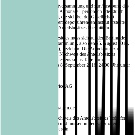
Zur Teilnahme an der Hauptversammlung und zur Ausübung des
Stimmrechts sind diejenigen Aktionäre - persönlich oder durch
Bevollmächtigte - berechtigt, die sich bei der Gesellschaft
anmelden und einen von ihrem depotführenden Institut erstellten
besonderen Nachweis ihres Anteilsbesitzes übermitteln.
Der Nachweis des Anteilsbesitzes muss sich auf den Beginn des
21. Tages vor der Hauptversammlung, also den 25. August 2016,
0.00 Uhr (Nachweisstichtag), beziehen. Die Anmeldung zur
Hauptversammlung und der Nachweis des Anteilsbesitzes
müssen der Gesellschaft spätestens sechs Tage vor der
Hauptversammlung, also bis 8. September 2016, 24.00 Uhr, unter
folgender Adresse zugehen:
Bastei Lübbe AG
c/o PR IM TURM HV-Service AG
Römerstraße 72-74
68259 Mannheim
Fax: 0621/ 71 77 213
E-Mail: eintrittskarte@pr-im-turm.de
Die Anmeldung und der Nachweis des Anteilsbesitzes bedürfen
der Textform (§ 126b BGB) und müssen in deutscher oder
englischer Sprache abgefasst sein.