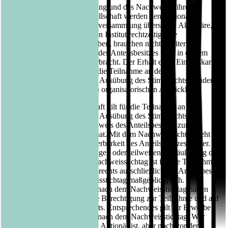
Nach Eingang der Anmeldung und des Nachweises ihres
Anteilsbesitzes bei der Gesellschaft werden den Aktionären
Eintrittskarten für die Hauptversammlung übersandt. Aktionäre,
die bei ihrem depotführenden Institut rechtzeitig eine
Eintrittskarte angefordert haben, brauchen nichts weiter zu
veranlassen. Der Nachweis des Anteilsbesitzes wird in diesem
Fall durch die Depotbank erbracht. Der Erhalt einer Eintrittskarte
ist keine Voraussetzung für die Teilnahme an der
Hauptversammlung und die Ausübung des Stimmrechts, sondern
dient lediglich der leichteren organisatorischen Abwicklung.
Im Verhältnis zur Gesellschaft gilt für die Teilnahme an der
Hauptversammlung und die Ausübung des Stimmrechts als
Aktionär nur, wer den Nachweis des Anteilsbesitzes zum
Nachweisstichtag erbracht hat. Mit dem Nachweisstichtag geht
keine Sperre für die Veräußerbarkeit des Anteilsbesitzes einher.
Auch im Fall der (vollständigen oder teilweisen) Veräußerung des
Anteilsbesitzes nach dem Nachweisstichtag ist für die Teilnahme
und den Umfang des Stimmrechts ausschließlich der Anteilsbesitz
des Aktionärs zum Nachweisstichtag maßgeblich; d. h.
Veräußerungen von Aktien nach dem Nachweisstichtag haben
keine Auswirkungen auf die Berechtigung zur Teilnahme und auf
den Umfang des Stimmrechts. Entsprechendes gilt für Erwerbe
und Zuerwerbe von Aktien nach dem Nachweisstichtag. Wer
zum Nachweisstichtag nicht Aktionär ist, aber noch vor der