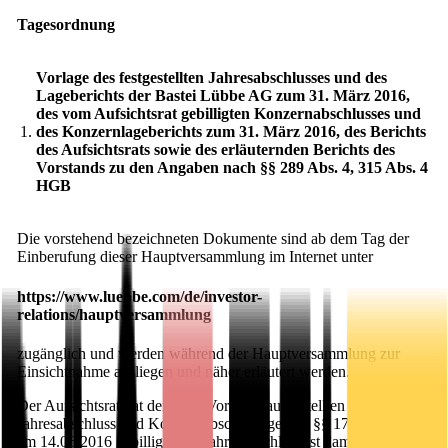
Tagesordnung
Vorlage des festgestellten Jahresabschlusses und des
Lageberichts der Bastei Lübbe AG zum 31. März 2016,
des vom Aufsichtsrat gebilligten Konzernabschlusses und
1.
des Konzernlageberichts zum 31. März 2016, des Berichts
des Aufsichtsrats sowie des erläuternden Berichts des
Vorstands zu den Angaben nach §§ 289 Abs. 4, 315 Abs. 4
HGB
Die vorstehend bezeichneten Dokumente sind ab dem Tag der
Einberufung dieser Hauptversammlung im Internet unter
https://www.luebbe.com/de/investor-
relations/hauptversammlung
zugänglich und werden während der Hauptversammlung zur
Einsichtnahme ausliegen und näher erläutert werden.
Der Aufsichtsrat hat den vom Vorstand aufgestellten
Jahresabschluss und Konzernabschluss gemäß §§ 171, 172 AktG
am 14.06.2016 gebilligt. Der Jahresabschluss ist damit