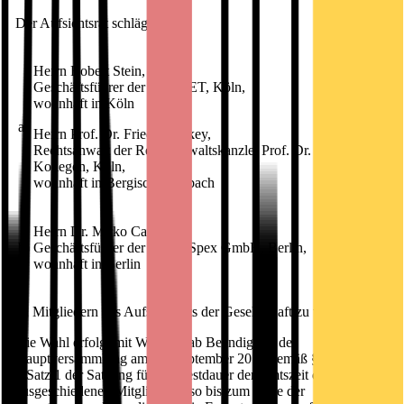
Der Aufsichtsrat schlägt vor,
Herrn Robert Stein,
Geschäftsführer der CAPNET, Köln,
wohnhaft in Köln
a)
Herrn Prof. Dr. Friedrich Ekey,
Rechtsanwalt der Rechtsanwaltskanzlei Prof. Dr. Ekey &
Kollegen, Köln,
wohnhaft in Bergisch Gladbach
Herrn Dr. Mirko Caspar,
b)
Geschäftsführer der Mister Spex GmbH, Berlin,
wohnhaft in Berlin
zu Mitgliedern des Aufsichtsrats der Gesellschaft zu wählen.
Die Wahl erfolgt mit Wirkung ab Beendigung der
Hauptversammlung am 15. September 2016 gemäß § 13 Absatz
4 Satz 1 der Satzung für die Restdauer der Amtszeit der
ausgeschiedenen Mitglieder, also bis zum Ende der