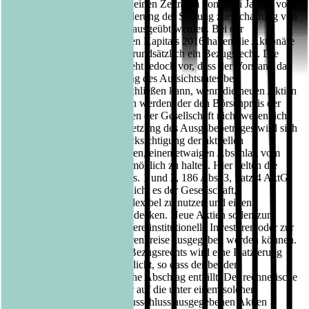
Die Ermächtigung kann für einen Zeitraum von zwei Jahren vom
Tag der Eintragung der Änderung der Satzung zur Schaffung von
genehmigtem Kapital 2016 ausgeübt werden. Bei der
Ausnutzung des genehmigten Kapitals 2016 haben die Aktionäre
bei Barkapitalerhöhungen grundsätzlich ein Bezugsrecht. Die
beantragte Ermächtigung sieht jedoch vor, dass der Vorstand das
Bezugsrecht mit Zustimmung des Aufsichtsrates bei
Barkapitalerhöhungen ausschließen kann, wenn die neuen Aktien
zu einem Betrag ausgegeben werden, der den Börsenpreis der
bereits börsennotierten Aktien der Gesellschaft nicht wesentlich
unterschreitet. Bei der Festsetzung des Ausgabebetrages wird sich
die Verwaltung, unter Berücksichtigung der aktuellen
Marktgegebenheiten bemühen, einen etwaigen Abschlag vom
Börsenpreis so niedrig wie möglich zu halten. Hier gelten die
Vorschriften der §§ 203, Abs. 1 und 2, 186 Abs. 3, Satz 4 AktG.
Diese Ermächtigung ermöglicht es der Gesellschaft,
Marktchancen schnell und flexibel zu nutzen und einen
Kapitalbedarf kurzfristig zu decken. Neue Aktien sollen zum
Beispiel an einen oder mehrere institutionelle Investoren oder zur
Erschließung neuer Investorenkreise ausgegeben werden können.
Durch den Ausschluss des Bezugsrechts wird eine Platzierung
nahe am Börsenpreis ermöglicht, so dass der bei der
Bezugsrechtsemission übliche Abschlag entfällt. Der rechnerische
Anteil am Grundkapital, der auf die unter einem solchen
erleichterten Bezugsrechtsausschluss ausgegebenen Aktien