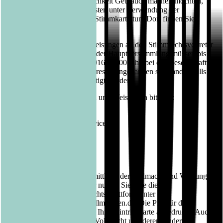
Wenn Sie von dieser Möglichkeit Gebrauch machen möchten,
können Sie dies am einfachsten unter Verwendung der
kombinierten Eintritts- und Stimmkarte tun. Dort finden Sie
nähere Einzelheiten.
Die Vollmachten mit den Weisungen an den Stimmrechtsvertreter
der Gesellschaft im Vorfeld der Hauptversammlung müssen bis
spätestens 14. September 2016, 18.00 Uhr, bei der Gesellschaft
unter der nachstehenden Adresse eingegangen sein, andernfalls
können sie nicht berücksichtigt werden.
Senden Sie die Vollmachten und Weisungen bitte an:
Bastei Lübbe AG
c/o PR IM TURM HV-Service AG
Römerstraße 72-74
68259 Mannheim
Fax: 0621/ 71 77 213
www.hv-vollmachten.de
Für die elektronische Übermittlung der Vollmacht und Weisungen
an den Stimmrechtsvertreter nutzen Sie bitte die
passwortgeschützte Vollmachts-Plattform unter der
Internetadresse www.hv-vollmachten.de. Die PIN für die
Vollmachts-Plattform ist auf Ihrer Eintrittskarte abgedruckt. Auch
der Widerruf einer erteilten Vollmacht und deren Änderung