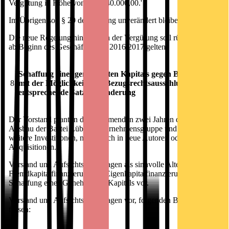
Vergütung in Höhe von EUR 40.000,00.'
Im Übrigen soll § 20 der Satzung unverändert bleiben.
Die neue Regelung hinsichtlich der Vergütung soll rückwirkend
ab Beginn des Geschäftsjahres 2016/2017 gelten.
Schaffung eines genehmigten Kapitals gegen Bareinlagen
8.
mit der Möglichkeit zum Bezugsrechtsausschluss und
entsprechende Satzungsänderung
Der Vorstand plant in den kommenden zwei Jahren den weiteren
Ausbau der Bastei Lübbe Unternehmensgruppe und hierzu
weitere Investitionen, namentlich in neue Autoren oder mittels
Akquisitionen.
Vorstand und Aufsichtsrat schlagen als sinnvolle Alternative zur
Fremdkapitalfinanzierung die Eigenkapitalfinanzierung mittels
Schaffung eines Genehmigten Kapitals vor.
Vorstand und Aufsichtsrat schlagen vor, folgenden Beschluss zu
fassen:
a)