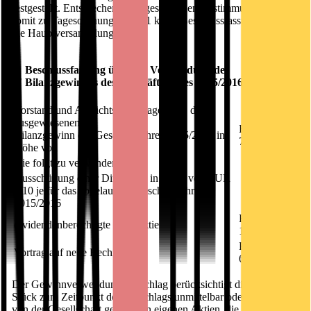
festgestellt. Entsprechend den gesetzlichen Bestimmungen erfolgt
somit zu Tagesordnungspunkt 1 keine Beschlussfassung durch
die Hauptversammlung.
Beschlussfassung über die Verwendung des
2.
Bilanzgewinnes des Geschäftsjahres 2015/2016
Vorstand und Aufsichtsrat schlagen vor, den
ausgewiesenen
EUR
Bilanzgewinn des Geschäftsjahres 2015/2016 in
7.934.416,95
Höhe von
wie folgt zu verwenden:
Ausschüttung einer Dividende in Höhe von EUR
0,10 je für das abgelaufene Geschäftsjahr
2015/2016
EUR
dividendenberechtigte Stückaktie
1.320.010,00
EUR
Vortrag auf neue Rechnung
6.614.406,95
Der Gewinnverwendungsvorschlag berücksichtigt die 99.900
Stück zum Zeitpunkt des Vorschlags unmittelbar oder mittelbar
von der Gesellschaft gehaltenen eigenen Aktien, die gemäß § 71b