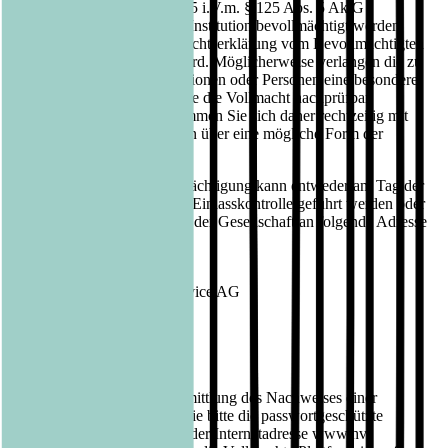
nach § 135 AktG oder § 135 i.V.m. § 125 Abs. 5 AktG
gleichgestellte Person oder Institution bevollmächtigt werden,
genügt es, wenn die Vollmachtserklärung vom Bevollmächtigten
nachprüfbar festgehalten wird. Möglicherweise verlangen die zu
bevollmächtigenden Institutionen oder Personen eine besondere
Form der Vollmacht, weil sie die Vollmacht nachprüfbar
festhalten müssen. Bitte stimmen Sie sich daher rechtzeitig mit
dem zu Bevollmächtigenden über eine mögliche Form der
Vollmacht ab.
Der Nachweis der Bevollmächtigung kann entweder am Tag der
Hauptversammlung bei der Einlasskontrolle geführt werden oder
durch Erklärung gegenüber der Gesellschaft an folgende Adresse
erfolgen:
Bastei Lübbe AG
c/o PR IM TURM HV-Service AG
Römerstraße 72-74
68259 Mannheim
Fax: 0621/ 71 77 213
www.hv-vollmachten.de
Für die elektronische Übermittlung des Nachweises einer
Bevollmächtigung nutzen Sie bitte die passwortgeschützte
Vollmachts-Plattform unter der Internetadresse www.hv-