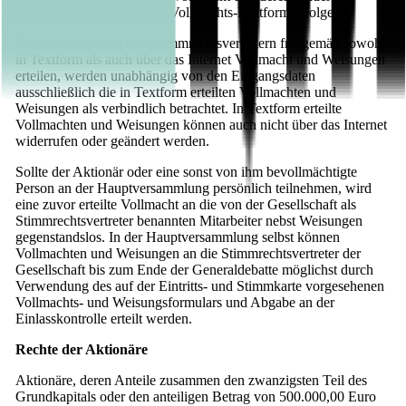
können unter Nutzung der Vollmachts-Plattform erfolgen.
Sollte der Aktionär den Stimmrechtsvertretern fristgemäß sowohl
in Textform als auch über das Internet Vollmacht und Weisungen
erteilen, werden unabhängig von den Eingangsdaten
ausschließlich die in Textform erteilten Vollmachten und
Weisungen als verbindlich betrachtet. In Textform erteilte
Vollmachten und Weisungen können auch nicht über das Internet
widerrufen oder geändert werden.
Sollte der Aktionär oder eine sonst von ihm bevollmächtigte
Person an der Hauptversammlung persönlich teilnehmen, wird
eine zuvor erteilte Vollmacht an die von der Gesellschaft als
Stimmrechtsvertreter benannten Mitarbeiter nebst Weisungen
gegenstandslos. In der Hauptversammlung selbst können
Vollmachten und Weisungen an die Stimmrechtsvertreter der
Gesellschaft bis zum Ende der Generaldebatte möglichst durch
Verwendung des auf der Eintritts- und Stimmkarte vorgesehenen
Vollmachts- und Weisungsformulars und Abgabe an der
Einlasskontrolle erteilt werden.
Rechte der Aktionäre
Aktionäre, deren Anteile zusammen den zwanzigsten Teil des
Grundkapitals oder den anteiligen Betrag von 500.000,00 Euro