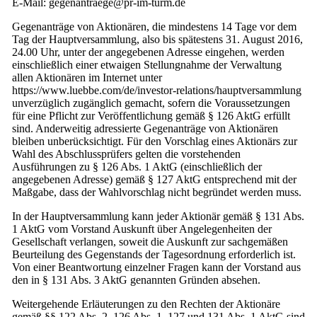
E-Mail: gegenantraege@pr-im-turm.de
Gegenanträge von Aktionären, die mindestens 14 Tage vor dem
Tag der Hauptversammlung, also bis spätestens 31. August 2016,
24.00 Uhr, unter der angegebenen Adresse eingehen, werden
einschließlich einer etwaigen Stellungnahme der Verwaltung
allen Aktionären im Internet unter
https://www.luebbe.com/de/investor-relations/hauptversammlung
unverzüglich zugänglich gemacht, sofern die Voraussetzungen
für eine Pflicht zur Veröffentlichung gemäß § 126 AktG erfüllt
sind. Anderweitig adressierte Gegenanträge von Aktionären
bleiben unberücksichtigt. Für den Vorschlag eines Aktionärs zur
Wahl des Abschlussprüfers gelten die vorstehenden
Ausführungen zu § 126 Abs. 1 AktG (einschließlich der
angegebenen Adresse) gemäß § 127 AktG entsprechend mit der
Maßgabe, dass der Wahlvorschlag nicht begründet werden muss.
In der Hauptversammlung kann jeder Aktionär gemäß § 131 Abs.
1 AktG vom Vorstand Auskunft über Angelegenheiten der
Gesellschaft verlangen, soweit die Auskunft zur sachgemäßen
Beurteilung des Gegenstands der Tagesordnung erforderlich ist.
Von einer Beantwortung einzelner Fragen kann der Vorstand aus
den in § 131 Abs. 3 AktG genannten Gründen absehen.
Weitergehende Erläuterungen zu den Rechten der Aktionäre
gemäß §§ 122 Abs. 2, 126 Abs. 1, 127 und 131 Abs. 1 AktG sind