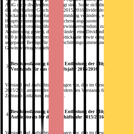
AktG nicht dividendenberechtigt sind. Sollte sich die Zahl der für
das abgelaufene Geschäftsjahr 2015/2016 dividendenberechtigten
Stückaktien bis zur Hauptversammlung verändern, wird in der
Hauptversammlung ein entsprechend angepasster
Beschlussvorschlag über die Gewinnverwendung zur
Abstimmung gestellt, der unverändert eine Dividende von EUR
0,10 je dividendenberechtigte Stückaktie sowie entsprechend
angepasste Beträge für die Ausschüttungssumme und den
Gewinnvortrag vorsieht.
Beschlussfassung über die Entlastung der Mitglieder des
3.
Vorstands für das Geschäftsjahr 2015/2016
Vorstand und Aufsichtsrat schlagen vor, den im Geschäftsjahr
2015/2016 amtierenden Mitgliedern des Vorstands für diesen
Zeitraum Entlastung zu erteilen.
Beschlussfassung über die Entlastung der Mitglieder des
4.
Aufsichtsrats für das Geschäftsjahr 2015/2016
Vorstand und Aufsichtsrat schlagen vor, den im Geschäftsjahr