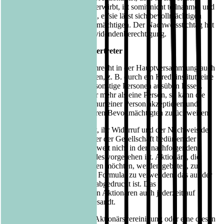
Hauptversammlung Aktien erwirbt, ist somit nicht teilnahme- und
stimmberechtigt, es sei denn, er/sie lässt sich bevollmächtigen
oder zur Rechtsausübung ermächtigen. Der Nachweisstichtag hat
keine Bedeutung für die Dividendenberechtigung.
Stimmrecht/Stimmrechtsvertreter
Aktionäre können ihr Stimmrecht in der Hauptversammlung auch
durch einen Bevollmächtigten, z. B. durch ein Kreditinstitut, eine
Aktionärsvereinigung oder sonstige Personen ausüben lassen.
Bevollmächtigt der Aktionär mehr als eine Person, so kann die
Gesellschaft die Vollmacht nur einer Person akzeptieren und
diejenige des bzw. der anderen Bevollmächtigten zurückweisen.
Die Erteilung der Vollmacht, ihr Widerruf und der Nachweis der
Bevollmächtigung gegenüber der Gesellschaft bedürfen der
Textform (§ 126b BGB), soweit nicht in den nachfolgenden
Bestimmungen Abweichendes vorgesehen ist. Aktionäre, die
einen Dritten bevollmächtigen möchten, werden gebeten, zur
Erteilung der Vollmacht das Formular zu verwenden, das auf der
Rückseite der Eintrittskarte abgedruckt ist. Das
Vollmachtsformular wird den Aktionären auch jederzeit auf
schriftliches Verlangen zugesandt.
Soll ein Kreditinstitut, eine Aktionärsvereinigung oder eine diesen