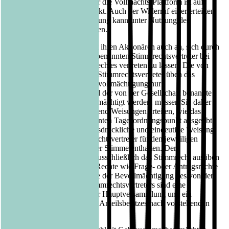
vollmachten.de. Die PIN für die Vollmachts-Plattform ist auf
Ihrer Eintrittskarte abgedruckt. Auch der Widerruf einer erteilten
Vollmacht und deren Änderung kann unter Nutzung der
Vollmachts-Plattform erfolgen.
Die Bastei Lübbe AG bietet ihren Aktionären auch an, sich durch
einen von der Gesellschaft benannten Stimmrechtsvertreter bei
der Ausübung ihres Stimmrechtes vertreten zu lassen. Die von
der Gesellschaft benannten Stimmrechtsvertreter üben das
Stimmrecht im Fall ihrer Bevollmächtigung nur
weisungsgebunden aus. Soll der von der Gesellschaft benannte
Stimmrechtsvertreter bevollmächtigt werden, müssen Sie daher
neben der Vollmacht zwingend Weisungen erteilen, wie das
Stimmrecht zu jedem relevanten Tagesordnungspunkt ausgeübt
werden soll. Soweit eine ausdrückliche und eindeutige Weisung
fehlt, wird sich der Stimmrechtsvertreter für den jeweiligen
Abstimmungsgegenstand der Stimme enthalten. Der
Stimmrechtsvertreter wird ausschließlich das Stimmrecht ausüben
und keine weitergehenden Rechte wie Frage- oder Antragsrechte
wahrnehmen. Auch im Falle der Bevollmächtigung des von der
Gesellschaft benannten Stimmrechtsvertreters sind eine
fristgerechte Anmeldung zur Hauptversammlung und ein
fristgerechter Nachweis des Anteilsbesitzes nach vorstehenden
Bestimmungen erforderlich.