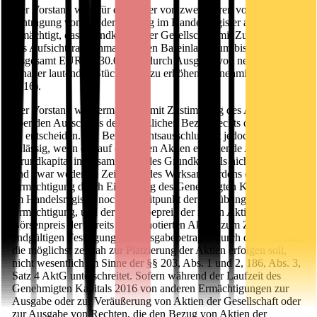
Der Vorstand wird für die Dauer von zwei Jahren vom Tag der
Eintragung von § 7 der Satzung im Handelsregister an
ermächtigt, das Grundkapital der Gesellschaft mit Zustimmung
des Aufsichtsrats einmalig gegen Bareinlagen um bis zu
insgesamt EUR 1.330.000,00 durch Ausgabe von neuen, auf den
Inhaber lautenden Stückaktien zu erhöhen (Genehmigtes Kapital
2016).
Der Vorstand wird ermächtigt, mit Zustimmung des Aufsichtsrats
über den Ausschluss des gesetzlichen Bezugsrechts der Aktionäre
zu entscheiden. Ein Bezugsrechtsausschluss ist jedoch nur
zulässig, wenn der auf die neuen Aktien entfallende Anteil am
Grundkapital insgesamt 10 % des Grundkapitals nicht übersteigt,
und zwar weder im Zeitpunkt des Wirksamwerdens dieser
Ermächtigung durch Eintragung des Genehmigten Kapitals 2016
im Handelsregister noch im Zeitpunkt der Ausübung dieser
Ermächtigung, und der Ausgabepreis der neuen Aktien den
Börsenpreis der bereits börsennotierten Aktien zum Zeitpunkt der
endgültigen Festlegung des Ausgabebetrages durch den Vorstand,
die möglichst zeitnah zur Platzierung der Aktien erfolgen soll,
nicht wesentlich im Sinne der §§ 203, Abs. 1 und 2, 186, Abs. 3,
Satz 4 AktG unterschreitet. Sofern während der Laufzeit des
Genehmigten Kapitals 2016 von anderen Ermächtigungen zur
Ausgabe oder zur Veräußerung von Aktien der Gesellschaft oder
zur Ausgabe von Rechten, die den Bezug von Aktien der