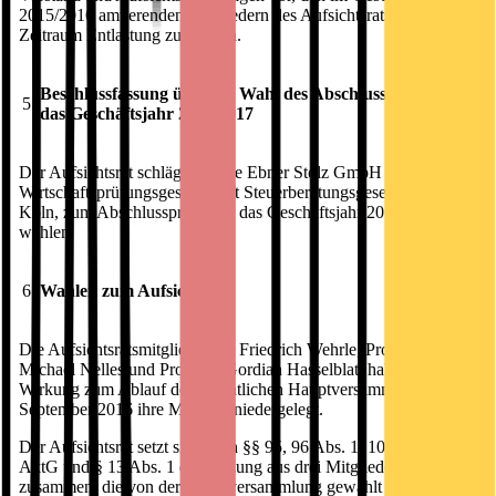
2015/2016 amtierenden Mitgliedern des Aufsichtsrats für diesen
Zeitraum Entlastung zu erteilen.
Beschlussfassung über die Wahl des Abschlussprüfers für
5.
das Geschäftsjahr 2016/2017
Der Aufsichtsrat schlägt vor, die Ebner Stolz GmbH & Co. KG,
Wirtschaftsprüfungsgesellschaft Steuerberatungsgesellschaft,
Köln, zum Abschlussprüfer für das Geschäftsjahr 2016/2017 zu
wählen.
6.
Wahlen zum Aufsichtsrat
Die Aufsichtsratsmitglieder Dr. Friedrich Wehrle, Prof. Dr.
Michael Nelles und Prof. Dr. Gordian Hasselblatt haben mit
Wirkung zum Ablauf der ordentlichen Hauptversammlung am 15.
September 2016 ihre Mandate niedergelegt.
Der Aufsichtsrat setzt sich nach §§ 95, 96 Abs. 1, 101 Abs. 1
AktG und § 13 Abs. 1 der Satzung aus drei Mitgliedern
zusammen, die von der Hauptversammlung gewählt werden.