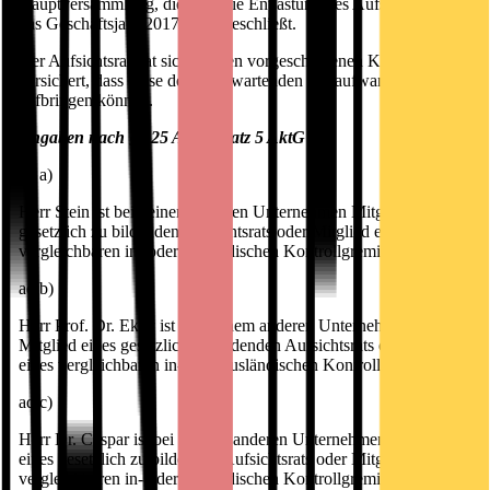
Hauptversammlung, die über die Entlastung des Aufsichtsrats für
das Geschäftsjahr 2017/2018 beschließt.
Der Aufsichtsrat hat sich bei den vorgeschlagenen Kandidaten
versichert, dass diese den zu erwartenden Zeitaufwand
aufbringen können.
Angaben nach § 125 Abs. 1 Satz 5 AktG
ad a)
Herr Stein ist bei keinem anderen Unternehmen Mitglied eines
gesetzlich zu bildenden Aufsichtsrats oder Mitglied eines
vergleichbaren in- oder ausländischen Kontrollgremiums.
ad b)
Herr Prof. Dr. Ekey ist bei keinem anderen Unternehmen
Mitglied eines gesetzlich zu bildenden Aufsichtsrats oder Mitglied
eines vergleichbaren in- oder ausländischen Kontrollgremiums.
ad c)
Herr Dr. Caspar ist bei keinem anderen Unternehmen Mitglied
eines gesetzlich zu bildenden Aufsichtsrats oder Mitglied eines
vergleichbaren in- oder ausländischen Kontrollgremiums.