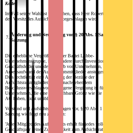
Kodex
Im Fall seiner Wahl ist vorgesehen, dass Herr Robert Stein für
den Vorsitz des Aufsichtsrats vorgeschlagen wird.
Änderung und Neufassung von § 20 Abs. 1 Satz 1 der
7.
Satzung
Die erhebliche Vergrößerung der Bastei Lübbe-
Unternehmensgruppe, insbesondere durch Investitionen in neue
Geschäftsfelder und den Erwerb von Unternehmen, hat den
Arbeitsaufwand der Aufsichtsratsmitglieder ansteigen lassen.
Dies rechtfertigt eine Anhebung der Bezüge der
Aufsichtsratsmitglieder. Die in nachstehendem
Beschlussvorschlag vorgeschlagene Vergütung ist für
Unternehmen, die eine vergleichbare Größe wie die Bastei Lübbe
AG haben, nicht unüblich.
Vorstand und Aufsichtsrat schlagen vor, § 20 Abs. 1 Satz 1 der
Satzung wie folgt neu zu fassen:
'Jedes Mitglied des Aufsichtsrats erhält für jedes volle
Geschäftsjahr seiner Zugehörigkeit zum Aufsichtsrat eine feste