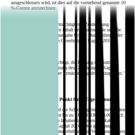
ausgeschlossen wird, ist dies auf die vorstehend genannte 10
%-Grenze anzurechnen.
Der Vorstand ist ferner ermächtigt, mit Zustimmung des
Aufsichtsrats den weiteren Inhalt der Aktienrechte und die
3.
Bedingungen der Aktienausgabe bei der Durchführung der
Kapitalerhöhung aus dem Genehmigten Kapital 2016
festzulegen.
Der Aufsichtsrat ist ermächtigt, die Fassung der Satzung
4.
entsprechend der Ausnutzung des Genehmigten Kapitals
2016 oder nach Ablauf der Ermächtigungsfrist anzupassen.'
Bericht des Vorstandes zu Punkt 8 der Tagesordnung
Der Hauptversammlung wird die Schaffung eines genehmigten
Kapitals 2016 über insgesamt bis zu EUR 1.330.000,00 durch
Ausgabe von neuen, auf den Inhaber lautenden Stückaktien
vorschlagen (genehmigtes Kapital 2016). Das genehmigte
Kapital 2016 soll als Barkapitalerhöhung zur Verfügung stehen.