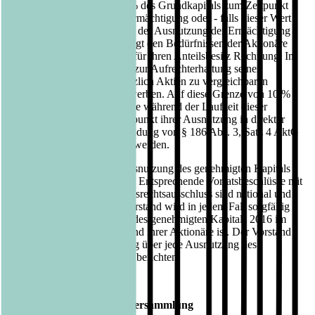
entfällt, darf insgesamt 10 % des Grundkapitals zum Zeitpunkt
des Wirksamwerdens der Ermächtigung oder - falls dieser Wert
geringer ist - zum Zeitpunkt der Ausnutzung der Ermächtigung
nicht überschreiten. Dies trägt den Bedürfnissen der Aktionäre
nach Verwässerungsschutz für ihren Anteilsbesitz Rechnung. Im
Übrigen kann der Aktionär zur Aufrechterhaltung seiner
Beteiligungsquote grundsätzlich Aktien zu vergleichbaren
Bedingungen am Markt erwerben. Auf diese Grenze von 10 %
sind Aktien anzurechnen, die während der Laufzeit dieser
Ermächtigung bis zum Zeitpunkt ihrer Ausnutzung in direkter
oder entsprechender Anwendung von § 186 Abs. 3, Satz 4 AktG
ausgegeben oder veräußert werden.
Konkrete Pläne für eine Ausnutzung des genehmigten Kapitals
2016 bestehen derzeit nicht. Entsprechende Vorratsbeschlüsse mit
der Möglichkeit zum Bezugsrechtsausschluss sind national und
international üblich. Der Vorstand wird in jedem Fall sorgfältig
prüfen, ob die Ausnutzung des genehmigten Kapitals 2016 im
Interesse der Gesellschaft und ihrer Aktionäre ist. Der Vorstand
wird der Hauptversammlung über jede Ausnutzung des
genehmigten Kapitals 2016 berichten.
Teilnahme an der Hauptversammlung