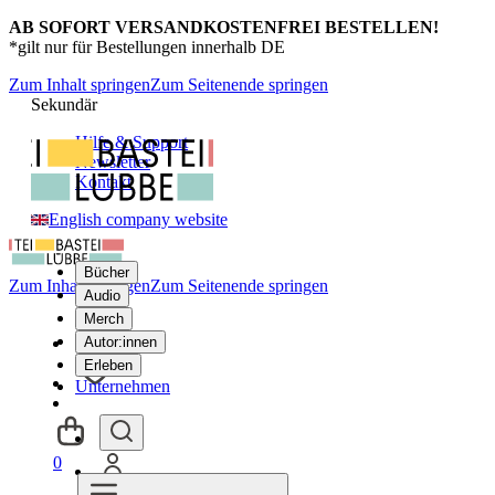
AB SOFORT VERSANDKOSTENFREI BESTELLEN!
*gilt nur für Bestellungen innerhalb DE
Zum Inhalt springen
Zum Seitenende springen
Sekundär
Hilfe & Support
Newsletter
Kontakt
English company website
Bücher
Zum Inhalt springen
Zum Seitenende springen
Audio
Merch
Autor:innen
Erleben
Unternehmen
0