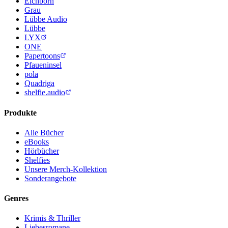
Eichborn
Grau
Lübbe Audio
Lübbe
LYX
ONE
Papertoons
Pfaueninsel
pola
Quadriga
shelfie.audio
Produkte
Alle Bücher
eBooks
Hörbücher
Shelfies
Unsere Merch-Kollektion
Sonderangebote
Genres
Krimis & Thriller
Liebesromane