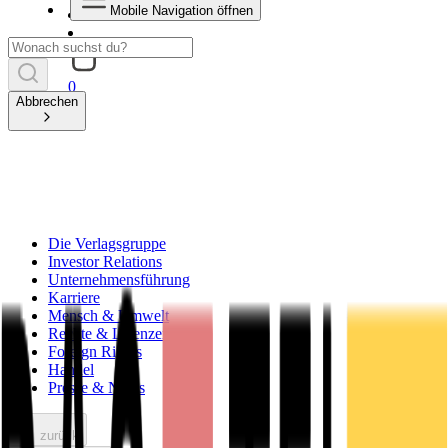
Mobile Navigation öffnen
0
Abbrechen
Die Verlagsgruppe
Investor Relations
Unternehmensführung
Karriere
Mensch & Umwelt
Rechte & Lizenzen
Foreign Rights
Handel
Presse & News
zurück