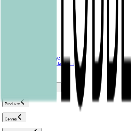
Graphic Novels
Kalender & Journals
Hilfe & Services
Kontakt
FAQ
Karriereportal
Versandinformationen
Sendung verfolgen
Bestellung retournieren
Fehlerhaften Artikel reklamieren
AGB
Widerrufsformular
Bastei Lübbe Verlagsgruppe
Produkte
Genres