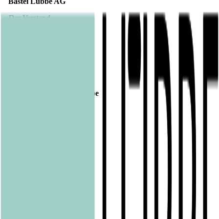
Bastei Lübbe AG
Der Vorstand
Veröffentlicht am
25.08.2016
Footer
Bastei Lübbe Verlagsgruppe
Bastei Verlag
Baumhaus
beHEARTBEAT
beTHRILLED
Community Editions
Eichborn
Grau
Lübbe Audio
Lübbe
LYX
ONE
Papertoons
Pfaueninsel