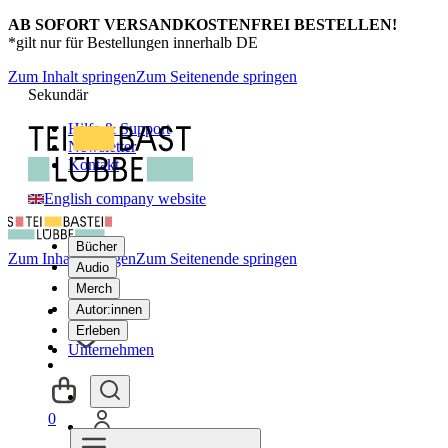
AB SOFORT VERSANDKOSTENFREI BESTELLEN!
*gilt nur für Bestellungen innerhalb DE
Zum Inhalt springen
Zum Seitenende springen
Sekundär
Hilfe & Support
Newsletter
Kontakt
English company website
Bücher
Zum Inhalt springen
Zum Seitenende springen
Audio
Merch
Autor:innen
Erleben
Unternehmen
0