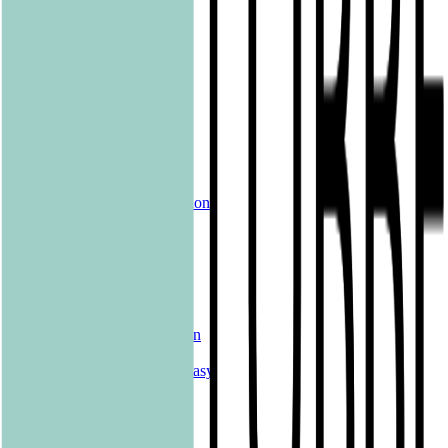
pola
Quadriga
shelfie.audio
Produkte
Alle Bücher
eBooks
Hörbücher
Shelfies
Unsere Merch-Kollektion
Sonderangebote
Genres
Krimis & Thriller
Liebesromane
Romane & Erzählungen
Historische Romane
Science Fiction & Fantasy
Sachbücher
Kinderbücher
Young Adult
New Adult