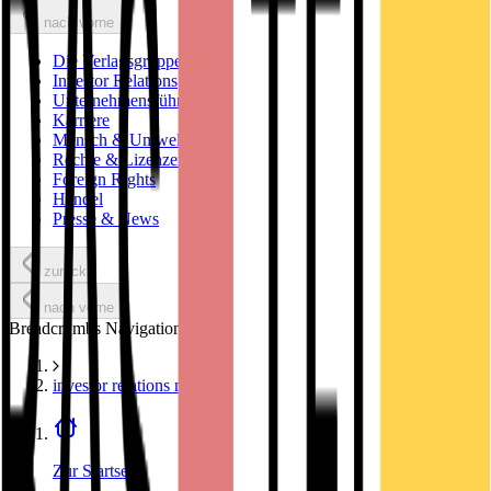
nach vorne
Die Verlagsgruppe
Investor Relations
Unternehmensführung
Karriere
Mensch & Umwelt
Rechte & Lizenzen
Foreign Rights
Handel
Presse & News
zurück
nach vorne
Breadcrumbs Navigation
investor relations news
Zur Startseite