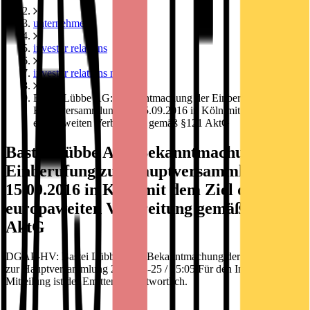
unternehmen
investor relations
investor relations news
Bastei Lübbe AG: Bekanntmachung der Einberufung zur
Hauptversammlung am 15.09.2016 in Köln mit dem Ziel der
europaweiten Verbreitung gemäß §121 AktG
Bastei Lübbe AG: Bekanntmachung der
Einberufung zur Hauptversammlung am
15.09.2016 in Köln mit dem Ziel der
europaweiten Verbreitung gemäß §121
AktG
DGAP-HV: Bastei Lübbe AG / Bekanntmachung der Einberufung
zur Hauptversammlung 2016-08-25 / 15:05 Für den Inhalt der
Mitteilung ist der Emittent verantwortlich.