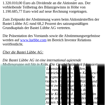
1.320.010,00 Euro als Dividende an die Aktionäre aus. Der
verbleibende Teilbetrag des Bilanzgewinns in Höhe von
1.190.685,77 Euro wird auf neue Rechnung vorgetragen.
Zum Zeitpunkt der Abstimmung waren beim Aktionärstreffen der
Bastei Lübbe AG rund 68,2 Prozent des satzungsmäßigen
Grundkapitals der Bastei Lübbe AG vertreten.
Die Präsentation des Vorstands sowie die Abstimmungsergebnisse
werden auf
www.luebbe.com
im Bereich Investor Relations
veröffentlicht.
Über die Bastei Lübbe AG:
Die Bastei Lübbe AG ist eine international agierende
Mediengruppe mit Sitz in Köln. Die Geschäftstätigkeit fokussiert
sich auf die Entwicklung und Lizensierung von Inhalten, die
physisch und digital weltweit vertrieben werden. Zum Kerngeschäft
des Unternehmens gehören im Segment "Buch" das klassische
Verlagsgeschäft sowie die periodisch erscheinenden Rätsel- und
Romanhefte. Mit seinen insgesamt zwölf Verlagen und Imprints hat
die Unternehmensgruppe derzeit rund 3.600 Titel aus den
Bereichen Belletristik, Sach- sowie Kinder- und Jugendbuch im
Angebot. Im wachsenden Segment der Hardcover-Belletristik ist
das Unternehmen seit vielen Jahren Marktführer in Deutschland.