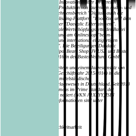
Gleichzeitig ist Bastei Lübbe Innovationstreiber im Bereich
digitaler Medien. Neben der Produktion von tausenden Audio- und
eBooks gehören zum Unternehmensbereich "Digital" auch die
Beteiligungen an der Selfpublishing-Plattform "BookRix" und dem
renommierten Game-Publisher "Daedalic Entertainment".
Vervollständigt wird die digitale Wertschöpfungskette der Bastei
Lübbe AG durch die Beteiligung am Onlineshop "beam-
ebooks.de" sowie der neuen und international einzigartigen
Streaming-Plattform "oolipo". Die Beteiligungen Daedalic
Entertainment, BookRix, oolipo, Beam Shop, JV USA und Bastei
Media werden seit Januar 2016 in der Bastei Ventures GmbH
zusammengefasst.
Mit ihren aktuell 413 Mitarbeitern und einem Jahresumsatz von
rund 104,9 Millionen Euro (Geschäftsjahr 2015/2016) ist die
Bastei Lübbe AG das größte mittelständische
Familienunternehmen im Verlagswesen in Deutschland. Seit 2013
sind die Aktien des Unternehmens im Prime Standard der
Frankfurter Wertpapierbörse notiert (WKN A1X3YY, ISIN
DE000A1X3YY0). Weitere Informationen sind unter
www.luebbe.de
zu finden.
Kontakt Bastei Lübbe AG:
Barbara Fischer
Leiterin Presse- und Öffentlichkeitsarbeit
Tel.: 0221 / 82 00 28 50