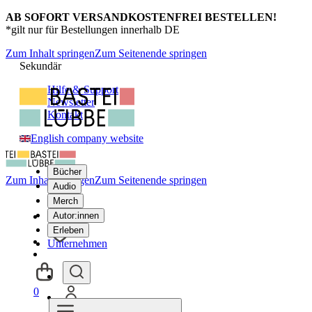
AB SOFORT VERSANDKOSTENFREI BESTELLEN!
*gilt nur für Bestellungen innerhalb DE
Zum Inhalt springen
Zum Seitenende springen
Sekundär
Hilfe & Support
Newsletter
Kontakt
English company website
Bücher
Zum Inhalt springen
Zum Seitenende springen
Audio
Merch
Autor:innen
Erleben
Unternehmen
0