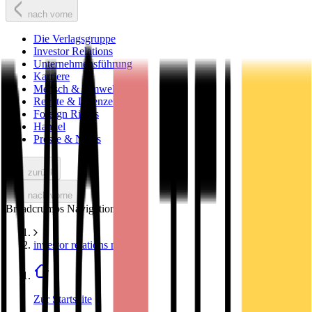
nach vorne
Die Verlagsgruppe
Investor Relations
Unternehmensführung
Karriere
Mensch & Umwelt
Rechte & Lizenzen
Foreign Rights
Handel
Presse & News
zurück
nach vorne
Breadcrumbs Navigation
investor relations news
Zur Startseite