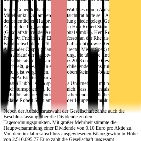
In der Generaldebatte stand die Wahl des neuen Aufsichtsrats im
Mittelpunkt. Der amtierende Aufsichtsrat hatte sein Amt mit Ablauf
der ordentlichen Hauptversammlung niedergelegt. Gemäß dem
Antrag der Tagesordnung wurden Herr Robert Stein
(Geschäftsführer der Arcana Capital GmbH), Herr Rechtsanwalt
Prof. Dr. Friedrich L. Ekey (Professor an der Rheinischen
Fachhochschule in Köln, Wirtschaftsrecht) sowie Herr Dr. Mirko
Alexander Caspar (Managing Director Mister Spex) für die Zeit bis
zum Ablauf der Hauptversammlung, die über die Entlastung des
Aufsichtsrats für das am 31. März 2018 endende Geschäftsjahr
beschließt, gewählt. In einer anschließenden konstituierenden
Sitzung ist vorgesehen, Herrn Robert Stein als Vorsitzenden des
neuen Aufsichtsrats zu wählen.
"Bastei Lübbe ist ein spannendes Unternehmen mit nachhaltigem
Wachstumspotenzial. Ich freue mich, dass ich dies als designierter
Aufsichtsratsvorsitzender an entscheidender Stelle begleiten darf",
erklärte Robert Stein am Rande der Hauptversammlung.
Neben der Aufsichtsratswahl der Gesellschaft zählte auch die
Beschlussfassung über die Dividende zu den
Tagesordnungspunkten. Mit großer Mehrheit stimmte die
Hauptversammlung einer Dividende von 0,10 Euro pro Aktie zu.
Von dem im Jahresabschluss ausgewiesenen Bilanzgewinn in Höhe
von 2.510.695,77 Euro zahlt die Gesellschaft insgesamt