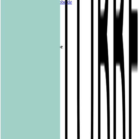
E-Mail:
barbara.fischer@luebbe.de
Veröffentlicht am
01.12.2016
Footer
Bastei Lübbe Verlagsgruppe
Bastei Verlag
Baumhaus
beHEARTBEAT
beTHRILLED
Community Editions
Eichborn
Grau
Lübbe Audio
Lübbe
LYX
ONE
Papertoons
Pfaueninsel
pola
Quadriga