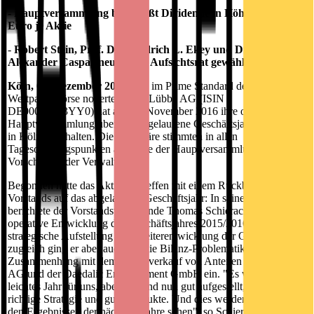
-
Hauptversammlung beschließt Dividende in Höhe von 0,10
Euro je Aktie
-
Robert Stein, Prof. Dr. Friedrich L. Ekey und Dr. Mirko
Alexander Caspar neu in den Aufsichtsrat gewählt
Köln, 01. Dezember 2016.
Die im Prime Standard der Frankfurter
Wertpapierbörse notierte Bastei Lübbe AG (ISIN
DE000A1X3YY0) hat am 30. November 2016 ihre ordentliche
Hauptversammlung über das abgelaufene Geschäftsjahr 2015/2016
in Köln abgehalten. Die Aktionäre stimmten in allen
Tagesordnungspunkten am Ende der Hauptversammlung den
Vorschlägen der Verwaltung zu.
Begonnen hatte das Aktionärstreffen mit einem Rückblick des
Vorstands auf das abgelaufene Geschäftsjahr: In seiner Präsentation
berichtete der Vorstandsvorsitzende Thomas Schierack über die
operative Entwicklung des Geschäftsjahres 2015/2016, die
strategische Aufstellung und Weiterentwicklung der Gesellschaft,
zugleich ging er aber auch auf die Bilanz-Problematik im
Zusammenhang mit dem Weiterverkauf von Anteilen an der oolipo
AG und der Daedalic Entertainment GmbH ein. "Es war kein
leichtes Jahr für uns, aber wir sind nun gut aufgestellt, haben die
richtige Strategie und gute Produkte. Und dies werden wir auch in
den Ergebnissen der nächsten Jahre sehen", so Schierack.