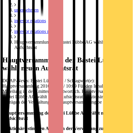
unternehmen
investor relations
investor relations news
Hauptversammlung der Bastei Lübbe AG wählt neuen
Aufsichtsrat
Hauptversammlung der Bastei Lübbe AG
wählt neuen Aufsichtsrat
DGAP-News: Bastei Lübbe AG / Schlagwort(e):
Hauptversammlung 2016-12-01 / 10:09 Für den Inhalt der
Mitteilung ist der Emittent verantwortlich. Hauptversammlung der
Bastei Lübbe AG wählt neuen Aufsichtsrat - Aktionäre stimmen
Anträgen der Verwaltung zu - Hauptversammlung be
Hauptversammlung der Bastei Lübbe AG wählt neuen
Aufsichtsrat
-
Aktionäre stimmen Anträgen der Verwaltung zu