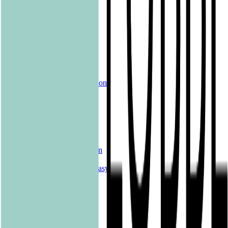
shelfie.audio
Produkte
Alle Bücher
eBooks
Hörbücher
Shelfies
Unsere Merch-Kollektion
Sonderangebote
Genres
Krimis & Thriller
Liebesromane
Romane & Erzählungen
Historische Romane
Science Fiction & Fantasy
Sachbücher
Kinderbücher
Young Adult
New Adult
Graphic Novels
Kalender & Journals