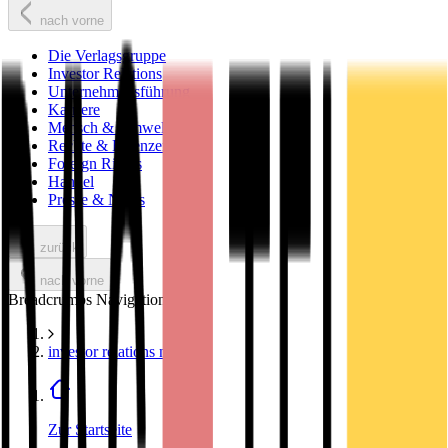
nach vorne
Die Verlagsgruppe
Investor Relations
Unternehmensführung
Karriere
Mensch & Umwelt
Rechte & Lizenzen
Foreign Rights
Handel
Presse & News
zurück
nach vorne
Breadcrumbs Navigation
investor relations news
Zur Startseite