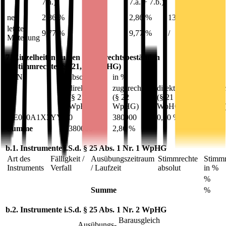
7.a.)
7.a. + 7.b.)
7.b.2.)
neu
2,86 %
0,00 %
2,86 %
13300000
letzte
9,77 %
0,00 %
9,77 %
/
Mitteilung
7. Einzelheiten zu den Stimmrechtsbeständen
a. Stimmrechte (§§ 21, 22 WpHG)
ISIN
absolut
in %
direkt
zugerechnet
direkt
zugerec
(§ 21
(§ 22
(§ 21
(§ 22
WpHG)
WpHG)
WpHG)
WpHG
DE000A1X3YY0
0
380000
0,00 %
2,86 %
Summe
380000
2,86 %
b.1. Instrumente i.S.d. § 25 Abs. 1 Nr. 1 WpHG
Art des
Fälligkeit /
Ausübungs­zeitraum
Stimmrechte
Stimmr
Instruments
Verfall
/ Laufzeit
absolut
in %
%
Summe
%
b.2. Instrumente i.S.d. § 25 Abs. 1 Nr. 2 WpHG
Barausgleich
Ausübungs­