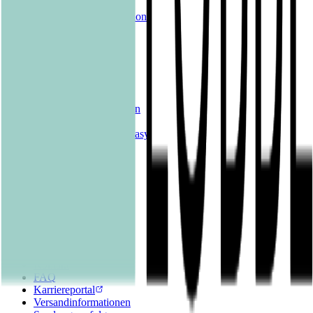
Shelfies
Unsere Merch-Kollektion
Sonderangebote
Genres
Krimis & Thriller
Liebesromane
Romane & Erzählungen
Historische Romane
Science Fiction & Fantasy
Sachbücher
Kinderbücher
Young Adult
New Adult
Graphic Novels
Kalender & Journals
Hilfe & Services
Kontakt
FAQ
Karriereportal
Versandinformationen