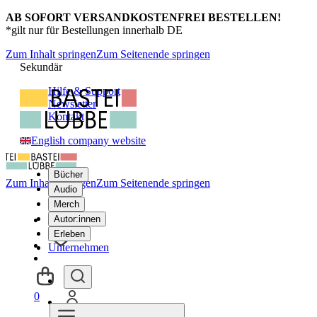
AB SOFORT VERSANDKOSTENFREI BESTELLEN!
*gilt nur für Bestellungen innerhalb DE
Zum Inhalt springen
Zum Seitenende springen
Sekundär
Hilfe & Support
Newsletter
Kontakt
English company website
Bücher
Zum Inhalt springen
Zum Seitenende springen
Audio
Merch
Autor:innen
Erleben
Unternehmen
0