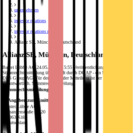
unternehmen
investor relations
investor relations news
Allianz SE, München, Deutschland
Allianz SE, München, Deutschland
Bastei Lübbe AG 24.05.2017 / 15:55 Veröffentlichung einer
Stimmrechtsmitteilung übermittelt durch DGAP - ein Service der
EQS Group AG. Für den Inhalt der Mitteilung ist der Emittent
verantwortlich. Stimmrechtsmitteilung
Stimmrechtsmitteilung
1. Angaben zum Emittenten
Bastei Lübbe AG
Schanzenstraße 6 - 20
51063 Köln
Deutschland