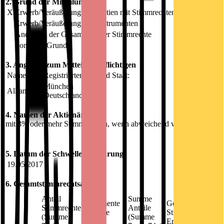
2. Grund der Mitteilung
X
Erwerb/Veräußerung von Aktien mit Stimmrechten
Erwerb/Veräußerung von Instrumenten
Änderung der Gesamtzahl der Stimmrechte
Sonstiger Grund:
3. Angaben zum Mitteilungspflichtigen
Name:
Registrierter Sitz und Staat:
München
Allianz SE
Deutschland
4. Namen der Aktionäre
mit 3% oder mehr Stimmrechten, wenn abweichend von 3.
5. Datum der Schwellenberührung
19.05.2017
6. Gesamtstimmrechtsanteile
Anteil
Anteil
Summe
Instrumente
Gesamtzahl
Stimmrechte
Anteile
(Summe
Stimmrechte des
(Summe
(Summe
7.b.1.+
Emittenten