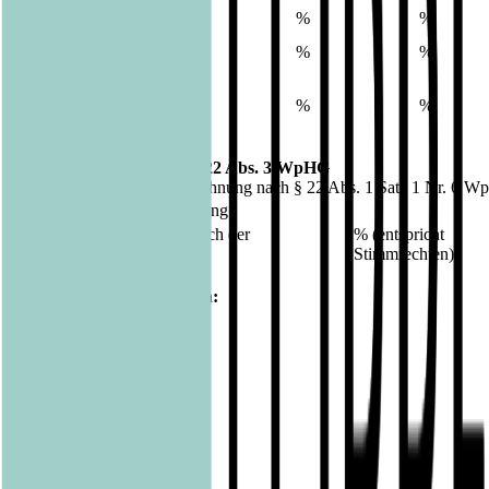
Allianz SE
%
%
%
Allianz Deutschland
%
%
%
AG
Allianz
Lebensversicherungs-
%
%
%
AG
9. Bei Vollmacht gemäß § 22 Abs. 3 WpHG
(nur möglich bei einer Zurechnung nach § 22 Abs. 1 Satz 1 Nr. 6 
Datum der Hauptversammlung:
Gesamtstimmrechtsanteil nach der
% (entspricht
Hauptversammlung:
Stimmrechten)
10. Sonstige Erläuterungen:
Veröffentlicht am
24.05.2017
Footer