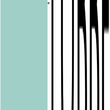
Bastei Lübbe Verlagsgruppe
Bastei Verlag
Baumhaus
beHEARTBEAT
beTHRILLED
Community Editions
Eichborn
Grau
Lübbe Audio
Lübbe
LYX
ONE
Papertoons
Pfaueninsel
pola
Quadriga
shelfie.audio
Produkte
Alle Bücher
eBooks
Hörbücher