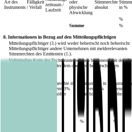
Art des
Fälligkeit
oder
Stimmrechte
Stimmr
zeitraum /
Instruments
/ Verfall
physische
absolut
in %
Laufzeit
Abwicklung
%
Summe
%
8. Informationen in Bezug auf den Mitteilungspflichtigen
Mitteilungspflichtiger (3.) wird weder beherrscht noch beherrscht
Mitteilungspflichtiger andere Unternehmen mit melderelevanten
Stimmrechten des Emittenten (1.).
Vollständige Kette der Tochterunternehmen beginnend mit der obe
X
beherrschenden Person oder dem oberstem beherrschenden
Unternehmen:
Stimmrechte in
Instrumente in
Summe in
Unternehmen
%, wenn 3%
%, wenn 5%
wenn 5% 
oder höher
oder höher
höher
Allianz SE
%
%
%
Allianz Asset
%
%
%
Management GmbH
Allianz Global
%
%
%
Investors GmbH