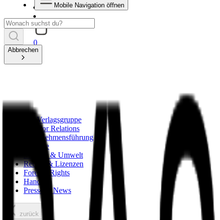
Mobile Navigation öffnen
0
Abbrechen
Die Verlagsgruppe
Investor Relations
Unternehmensführung
Karriere
Mensch & Umwelt
Rechte & Lizenzen
Foreign Rights
Handel
Presse & News
zurück