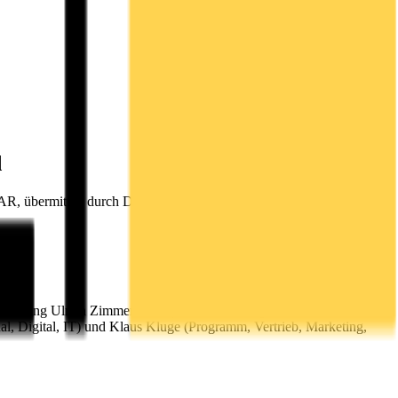
d
MAR, übermittelt durch DGAP - ein Service der EQS Group AG. Für
gen Sitzung Ulrich Zimmermann (54) mit Wirkung zum 19. Juni 2017
al, Digital, IT) und Klaus Kluge (Programm, Vertrieb, Marketing,