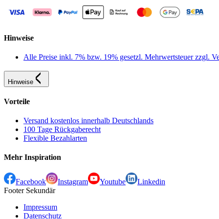
Hinweise
Alle Preise inkl. 7% bzw. 19% gesetzl. Mehrwertsteuer zzgl.
Hinweise
Vorteile
Versand kostenlos innerhalb Deutschlands
100 Tage Rückgaberecht
Flexible Bezahlarten
Mehr Inspiration
Facebook
Instagram
Youtube
Linkedin
Footer Sekundär
Impressum
Datenschutz