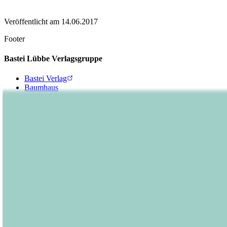
Veröffentlicht am
14.06.2017
Footer
Bastei Lübbe Verlagsgruppe
Bastei Verlag
Baumhaus
beHEARTBEAT
beTHRILLED
Community Editions
Eichborn
Grau
Lübbe Audio
Lübbe
LYX
ONE
Papertoons
Pfaueninsel
pola
Quadriga
shelfie.audio