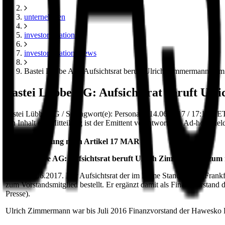
unternehmen
investor relations
investor relations news
Bastei Lübbe AG: Aufsichtsrat beruft Ulrich Zimmermann zum
Bastei Lübbe AG: Aufsichtsrat beruft Ul
Bastei Lübbe AG / Schlagwort(e): Personalie 14.06.2017 / 17:15 C
den Inhalt der Mitteilung ist der Emittent verantwortlich. Ad-hoc-M
Ad-hoc-Meldung nach Artikel 17 MAR
Bastei Lübbe AG: Aufsichtsrat beruft Ulrich Zimmermann zum
Köln, 14.06.2017. Der Aufsichtsrat der im Prime Standard der Frank
zum Vorstandsmitglied bestellt. Er ergänzt damit als Finanzvorstan
Presse).
Ulrich Zimmermann war bis Juli 2016 Finanzvorstand der Hawesko