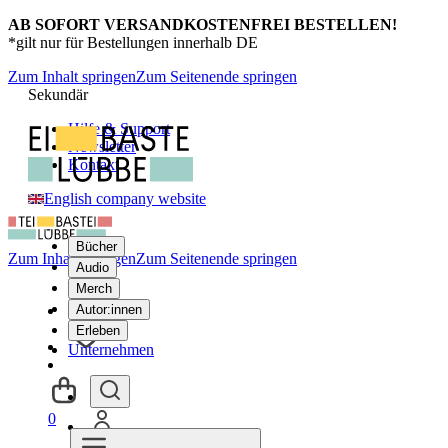
AB SOFORT VERSANDKOSTENFREI BESTELLEN!
*gilt nur für Bestellungen innerhalb DE
Zum Inhalt springen
Zum Seitenende springen
Sekundär
Hilfe & Support
Newsletter
Kontakt
English company website
Bücher
Zum Inhalt springen
Zum Seitenende springen
Audio
Merch
Autor:innen
Erleben
Unternehmen
0