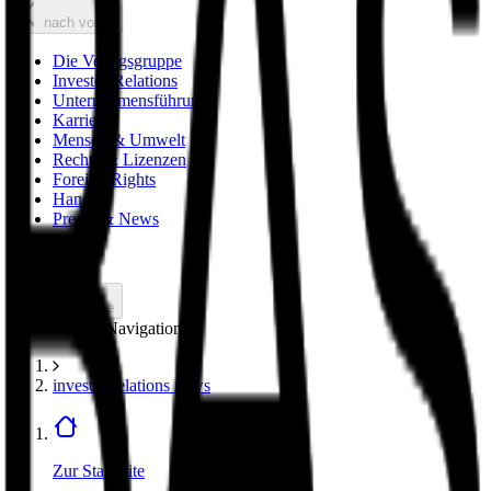
nach vorne
Die Verlagsgruppe
Investor Relations
Unternehmensführung
Karriere
Mensch & Umwelt
Rechte & Lizenzen
Foreign Rights
Handel
Presse & News
zurück
nach vorne
Breadcrumbs Navigation
investor relations news
Zur Startseite