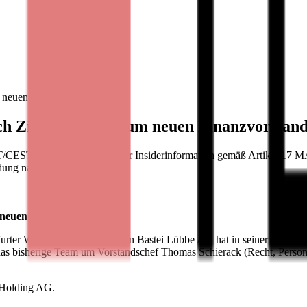
 neuen Finanzvorstand
rich Zimmermann zum neuen Finanzvorstan
ET/CEST Veröffentlichung einer Insiderinformation gemäß Artikel 17 
eldung nach Artikel 17 MAR
 neuen Finanzvorstand
furter Wertpapierbörse notierten Bastei Lübbe AG hat in seiner heuti
d das bisherige Team um Vorstandschef Thomas Schierack (Recht, Person
 Holding AG.