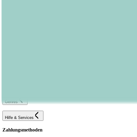
Kontakt
FAQ
Karriereportal
Versandinformationen
Sendung verfolgen
Bestellung retournieren
Fehlerhaften Artikel reklamieren
AGB
Widerrufsformular
Bastei Lübbe Verlagsgruppe
Produkte
Genres
Hilfe & Services
Zahlungsmethoden