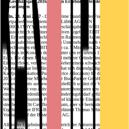
im Geschäftsjahr 2016/2017 ein Ergebnis unter den
Erwartungen
Köln, 23. Juni 2017
- Die im Prime Standard der Frankfurter
Wertpapierbörse notierte Bastei Lübbe AG (ISIN
DE000A1X3YY0) wird das Geschäftsjahr 2016/2017
voraussichtlich mit einem operativen Ergebnis (EBITDA) unter
den Erwartungen abschließen. Im Rahmen der Aufstellung des
Konzernabschlusses erreicht das Unternehmen nach vorläufigen
Berechnungen ein EBITDA von ca. 5 Mio. Euro. Damit liegt das
Ergebnis im Konzern deutlich unter den erwarteten 13 bis 15 Mio.
Euro. Für diesen Rückgang sind mehrere Gründe, insbesondere
Einmaleffekte, verantwortlich. Neben einem schwächeren vierten
Quartal (Januar bis März 2017) hat sich die endgültige
Kaufpreisallokation (Purchase Price Allocation) für die im Frühjahr
2016 erworbene Mehrheit an der BuchPartner GmbH höher als
erwartet negativ ausgewirkt. Schließlich schätzt der Vorstand die
Werthaltigkeit von aktivierten Autorenhonoraren neu ein, was zu
einem außerordentlichen Wertminderungsbedarf geführt hat. "Die
beiden letztgenannten Punkte sind klassische Einmaleffekte. Sie
sind beide nicht Cashflow-wirksam, aber sie beeinträchtigen unser
Ergebnis in der IFRS-Bilanz", erläutert Thomas Schierack,
Vorstandschef der Bastei Lübbe AG.
Allein der Ergebniseffekt im Bereich der Autorenhonorare belastet