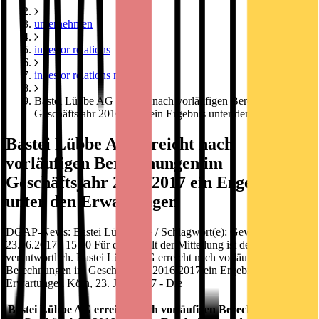
unternehmen
investor relations
investor relations news
Bastei Lübbe AG erreicht nach vorläufigen Berechnungen im
Geschäftsjahr 2016/2017 ein Ergebnis unter den Erwartungen
Bastei Lübbe AG erreicht nach
vorläufigen Berechnungen im
Geschäftsjahr 2016/2017 ein Ergebnis
unter den Erwartungen
DGAP-News: Bastei Lübbe AG / Schlagwort(e): Gewinnwarnung
23.06.2017 / 15:30 Für den Inhalt der Mitteilung ist der Emittent
verantwortlich. Bastei Lübbe AG erreicht nach vorläufigen
Berechnungen im Geschäftsjahr 2016/2017 ein Ergebnis unter den
Erwartungen Köln, 23. Juni 2017 - Die
Bastei Lübbe AG erreicht nach vorläufigen Berechnungen