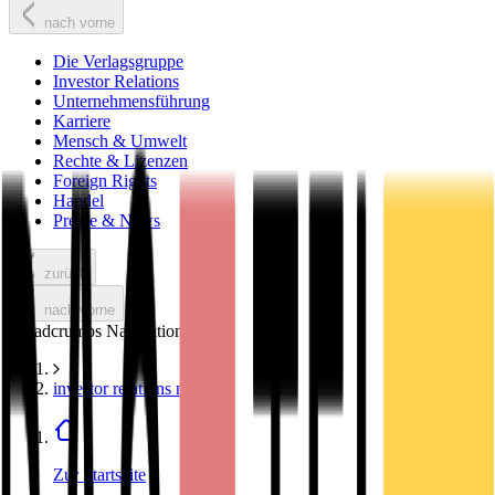
nach vorne
Die Verlagsgruppe
Investor Relations
Unternehmensführung
Karriere
Mensch & Umwelt
Rechte & Lizenzen
Foreign Rights
Handel
Presse & News
zurück
nach vorne
Breadcrumbs Navigation
investor relations news
Zur Startseite