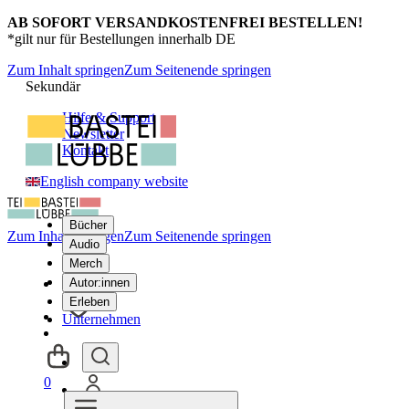
AB SOFORT VERSANDKOSTENFREI BESTELLEN!
*gilt nur für Bestellungen innerhalb DE
Zum Inhalt springen
Zum Seitenende springen
Sekundär
Hilfe & Support
Newsletter
Kontakt
English company website
Bücher
Zum Inhalt springen
Zum Seitenende springen
Audio
Merch
Autor:innen
Erleben
Unternehmen
0