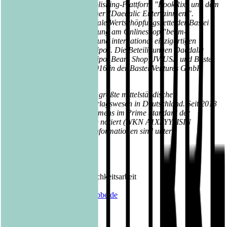
Beteiligungen an der Selfpublishing-Plattform "BookRix" und dem
renommierten Game-Publisher "Daedalic Entertainment".
Vervollständigt wird die digitale Wertschöpfungskette der Bastei
Lübbe AG durch die Beteiligung am Onlineshop "beam-
ebooks.de" sowie der neuen und international einzigartigen
Unterhaltungsplattform "oolipo". Die Beteiligungen Daedalic
Entertainment, BookRix, oolipo, Beam Shop, JV USA und Bastei
Media werden seit Januar 2016 in der Bastei Ventures GmbH
zusammengefasst.
Die Bastei Lübbe AG ist das größte mittelständische
Familienunternehmen im Verlagswesen in Deutschland. Seit 2013
sind die Aktien des Unternehmens im Prime Standard der
Frankfurter Wertpapierbörse notiert (WKN A1X3YY, ISIN
DE000A1X3YY0). Weitere Informationen sind unter
www.luebbe.de
zu finden.
Kontakt Bastei Lübbe AG:
Barbara Fischer
Leiterin Presse- und Öffentlichkeitsarbeit
Tel.: 0221 / 82 00 28 50
E-Mail:
barbara.fischer@luebbe.de