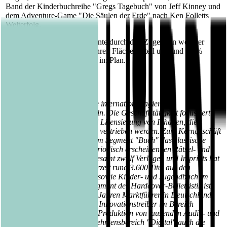
Band der Kinderbuchreihe "Gregs Tagebuch" von Jeff Kinney und
dem Adventure-Game "Die Säulen der Erde" nach Ken Folletts
Welterfolg.
Die BuchPartner GmbH konnte durch den Zugewinn weiterer
Filialunternehmen im LEH ihren Flächenanteil um rund 20 %
ausbauen und liegt damit gut im Plan.
Über die Bastei Lübbe AG:
Die Bastei Lübbe AG ist eine international agierende
Mediengruppe mit Sitz in Köln. Die Geschäftstätigkeit fokussiert
sich auf die Entwicklung und Lizensierung von Inhalten, die
physisch und digital weltweit vertrieben werden. Zum Kerngeschäft
des Unternehmens gehören im Segment "Buch" das klassische
Verlagsgeschäft sowie die periodisch erscheinenden Rätsel- und
Romanhefte. Mit seinen insgesamt zwölf Verlagen und Imprints hat
die Unternehmensgruppe derzeit rund 3.600 Titel aus den
Bereichen Belletristik, Sach- sowie Kinder- und Jugendbuch im
Angebot. Im wachsenden Segment der Hardcover-Belletristik ist
das Unternehmen seit vielen Jahren Marktführer in Deutschland.
Gleichzeitig ist Bastei Lübbe Innovationstreiber im Bereich
digitaler Medien. Neben der Produktion von tausenden Audio- und
eBooks gehören zum Unternehmensbereich "Digital" auch die