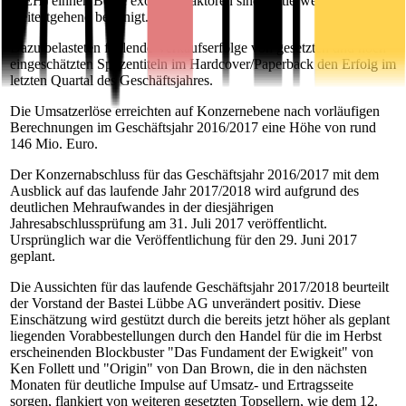
(LEH) einher. Beide exogene Faktoren sind mittlerweile
weitestgehend bereinigt.
Dazu belasteten fehlende Verkaufserfolge von gesetzten und hoch
eingeschätzten Spitzentiteln im Hardcover/Paperback den Erfolg im
letzten Quartal des Geschäftsjahres.
Die Umsatzerlöse erreichten auf Konzernebene nach vorläufigen
Berechnungen im Geschäftsjahr 2016/2017 eine Höhe von rund
146 Mio. Euro.
Der Konzernabschluss für das Geschäftsjahr 2016/2017 mit dem
Ausblick auf das laufende Jahr 2017/2018 wird aufgrund des
deutlichen Mehraufwandes in der diesjährigen
Jahresabschlussprüfung am 31. Juli 2017 veröffentlicht.
Ursprünglich war die Veröffentlichung für den 29. Juni 2017
geplant.
Die Aussichten für das laufende Geschäftsjahr 2017/2018 beurteilt
der Vorstand der Bastei Lübbe AG unverändert positiv. Diese
Einschätzung wird gestützt durch die bereits jetzt höher als geplant
liegenden Vorabbestellungen durch den Handel für die im Herbst
erscheinenden Blockbuster "Das Fundament der Ewigkeit" von
Ken Follett und "Origin" von Dan Brown, die in den nächsten
Monaten für deutliche Impulse auf Umsatz- und Ertragsseite
sorgen, flankiert von weiteren gesetzten Topsellern, wie dem 12.