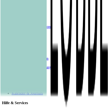
Alle Bücher
eBooks
Hörbücher
Shelfies
Unsere Merch-Kollektion
Sonderangebote
Genres
Krimis & Thriller
Liebesromane
Romane & Erzählungen
Historische Romane
Science Fiction & Fantasy
Sachbücher
Kinderbücher
Young Adult
New Adult
Graphic Novels
Kalender & Journals
Hilfe & Services