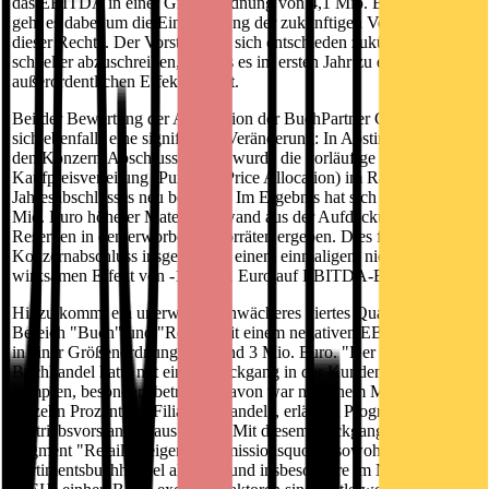
das EBITDA in einer Größenordnung von 4,1 Mio. Euro. Im Kern
geht es dabei um die Einschätzung der zukünftigen Verwertbarkeit
dieser Rechte. Der Vorstand hat sich entschieden zukünftig
schneller abzuschreiben, so dass es im ersten Jahr zu einem
außerordentlichen Effekt kommt.
Bei der Bewertung der Akquisition der BuchPartner GmbH ergibt
sich ebenfalls eine signifikante Veränderung: In Abstimmung mit
den Konzern-Abschlussprüfern wurde die vorläufige
Kaufpreisverteilung (Purchase Price Allocation) im Rahmen des
Jahresabschlusses neu bewertet. Im Ergebnis hat sich ein um 0,5
Mio. Euro höherer Materialaufwand aus der Aufdeckung der stillen
Reserven in den erworbenen Vorräten ergeben. Dies führt im
Konzernabschluss insgesamt zu einem einmaligen, nicht Cashflow-
wirksamen Effekt von -1,5 Mio. Euro auf EBITDA-Basis.
Hinzu kommt ein unerwartet schwächeres viertes Quartal im
Bereich "Buch" und "Retail" mit einem negativen EBITDA-Effekt
in einer Größenordnung von rund 3 Mio. Euro. "Der stationäre
Buchhandel hatte mit einem Rückgang in der Kundenfrequenz zu
kämpfen, besonders betroffen davon war mit einem Minus von bis
zu zehn Prozent der Filialbuchhandel", erläutert Programm- und
Vertriebsvorstand Klaus Kluge. Mit diesem Rückgang gingen im
Segment "Retail" steigende Remissionsquoten sowohl im
Sortimentsbuchhandel als auch und insbesondere im Nebenmarkt