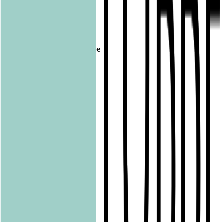
Veröffentlicht am
23.06.2017
Footer
Bastei Lübbe Verlagsgruppe
Bastei Verlag
Baumhaus
beHEARTBEAT
beTHRILLED
Community Editions
Eichborn
Grau
Lübbe Audio
Lübbe
LYX
ONE
Papertoons
Pfaueninsel
pola
Quadriga
shelfie.audio
Produkte