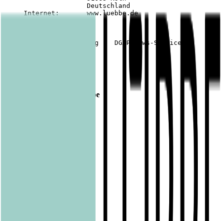
                     Deutschland

     Internet:       www.luebbe.de

Veröffentlicht am
30.06.2017
Footer
Bastei Lübbe Verlagsgruppe
Bastei Verlag
Baumhaus
beHEARTBEAT
beTHRILLED
Community Editions
Eichborn
Grau
Lübbe Audio
Lübbe
LYX
ONE
Papertoons
Pfaueninsel