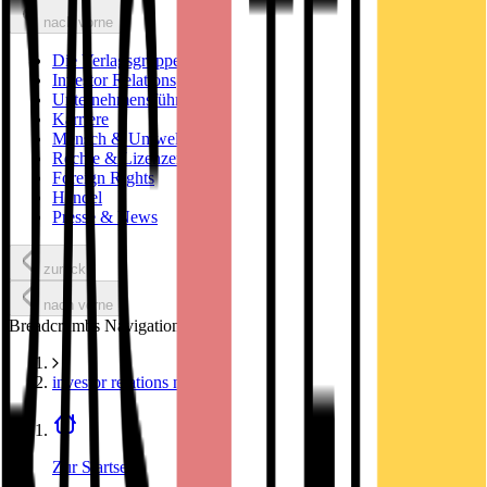
nach vorne
Die Verlagsgruppe
Investor Relations
Unternehmensführung
Karriere
Mensch & Umwelt
Rechte & Lizenzen
Foreign Rights
Handel
Presse & News
zurück
nach vorne
Breadcrumbs Navigation
investor relations news
Zur Startseite