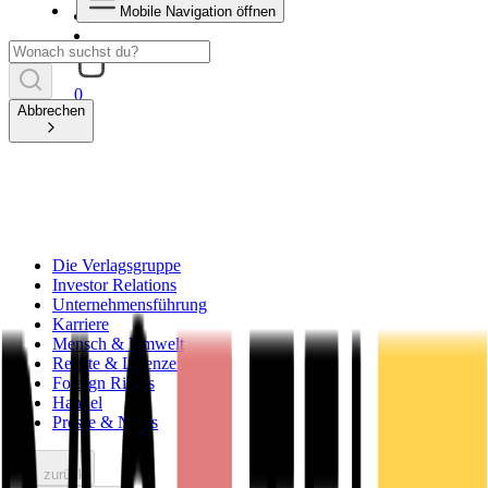
Mobile Navigation öffnen
0
Abbrechen
Die Verlagsgruppe
Investor Relations
Unternehmensführung
Karriere
Mensch & Umwelt
Rechte & Lizenzen
Foreign Rights
Handel
Presse & News
zurück