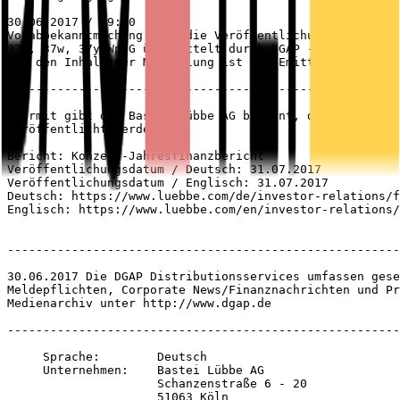
30.06.2017 / 09:00

Vorabbekanntmachung über die Veröffentlichung von Finan
37v, 37w, 37y WpHG übermittelt durch DGAP - ein Service
Für den Inhalt der Mitteilung ist der Emittent verantwo
-------------------------------------------------------
Hiermit gibt die Bastei Lübbe AG bekannt, dass folgende
veröffentlicht werden:

Bericht: Konzern-Jahresfinanzbericht

Veröffentlichungsdatum / Deutsch: 31.07.2017

Veröffentlichungsdatum / Englisch: 31.07.2017

Deutsch: https://www.luebbe.com/de/investor-relations/f
Englisch: https://www.luebbe.com/en/investor-relations/
-------------------------------------------------------
30.06.2017 Die DGAP Distributionsservices umfassen gese
Meldepflichten, Corporate News/Finanznachrichten und Pr
Medienarchiv unter http://www.dgap.de

-------------------------------------------------------
     Sprache:        Deutsch

     Unternehmen:    Bastei Lübbe AG

                     Schanzenstraße 6 - 20

                     51063 Köln
