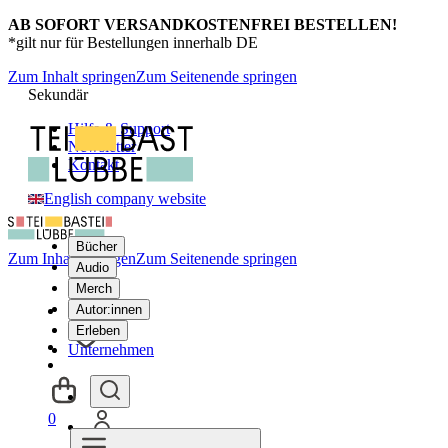
AB SOFORT VERSANDKOSTENFREI BESTELLEN!
*gilt nur für Bestellungen innerhalb DE
Zum Inhalt springen
Zum Seitenende springen
Sekundär
Hilfe & Support
Newsletter
Kontakt
English company website
Bücher
Zum Inhalt springen
Zum Seitenende springen
Audio
Merch
Autor:innen
Erleben
Unternehmen
0