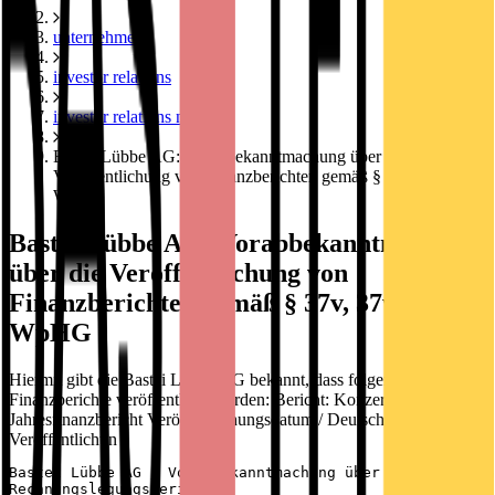
unternehmen
investor relations
investor relations news
Bastei Lübbe AG: Vorabbekanntmachung über die
Veröffentlichung von Finanzberichten gemäß § 37v, 37w, 37y
WpHG
Bastei Lübbe AG: Vorabbekanntmachung
über die Veröffentlichung von
Finanzberichten gemäß § 37v, 37w, 37y
WpHG
Hiermit gibt die Bastei Lübbe AG bekannt, dass folgende
Finanzberichte veröffentlicht werden: Bericht: Konzern-
Jahresfinanzbericht Veröffentlichungsdatum / Deutsch: 31.07.2017
Veröffentlichun
Bastei Lübbe AG / Vorabbekanntmachung über die Veröffen
Rechnungslegungsberichten
