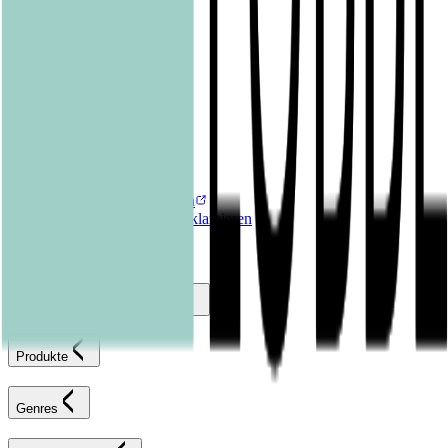
Graphic Novels
Kalender & Journals
Hilfe & Services
Kontakt
FAQ
Karriereportal
Versandinformationen
Sendung verfolgen
Bestellung retournieren
Fehlerhaften Artikel reklamieren
AGB
Widerrufsformular
Bastei Lübbe Verlagsgruppe
Produkte
Genres