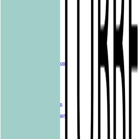
pola
Quadriga
shelfie.audio
Produkte
Alle Bücher
eBooks
Hörbücher
Shelfies
Unsere Merch-Kollektion
Sonderangebote
Genres
Krimis & Thriller
Liebesromane
Romane & Erzählungen
Historische Romane
Science Fiction & Fantasy
Sachbücher
Kinderbücher
Young Adult
New Adult