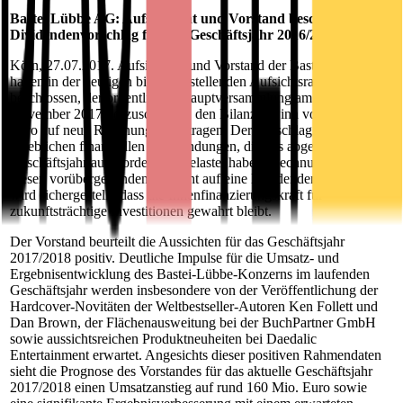
Bastei Lübbe AG: Aufsichtsrat und Vorstand beschließen
Dividendenvorschlag für das Geschäftsjahr 2016/2017
Köln, 27.07.2017. Aufsichtsrat und Vorstand der Bastei Lübbe AG
haben in der heutigen bilanzfeststellenden Aufsichtsratssitzung
beschlossen, der ordentlichen Hauptversammlung am 22.
November 2017 vorzuschlagen, den Bilanzgewinn von 1,1 Mio.
Euro auf neue Rechnung vorzutragen. Der Vorschlag trägt den
erheblichen finanziellen Aufwendungen, die das abgelaufene
Geschäftsjahr außerordentlich belastet haben, Rechnung. Durch
diesen vorübergehenden Verzicht auf eine Dividendenausschüttung
wird sichergestellt, dass die Innenfinanzierungskraft für
zukunftsträchtige Investitionen gewahrt bleibt.
Der Vorstand beurteilt die Aussichten für das Geschäftsjahr
2017/2018 positiv. Deutliche Impulse für die Umsatz- und
Ergebnisentwicklung des Bastei-Lübbe-Konzerns im laufenden
Geschäftsjahr werden insbesondere von der Veröffentlichung der
Hardcover-Novitäten der Weltbestseller-Autoren Ken Follett und
Dan Brown, der Flächenausweitung bei der BuchPartner GmbH
sowie aussichtsreichen Produktneuheiten bei Daedalic
Entertainment erwartet. Angesichts dieser positiven Rahmendaten
sieht die Prognose des Vorstandes für das aktuelle Geschäftsjahr
2017/2018 einen Umsatzanstieg auf rund 160 Mio. Euro sowie