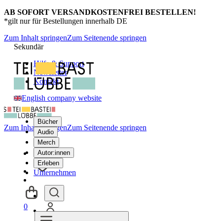
AB SOFORT VERSANDKOSTENFREI BESTELLEN!
*gilt nur für Bestellungen innerhalb DE
Zum Inhalt springen
Zum Seitenende springen
Sekundär
Hilfe & Support
Newsletter
Kontakt
English company website
Bücher
Zum Inhalt springen
Zum Seitenende springen
Audio
Merch
Autor:innen
Erleben
Unternehmen
0