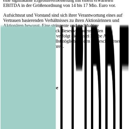
eine signifikante Ergebnisverbesserung mit einem erwarteten
EBITDA in der Größenordnung von 14 bis 17 Mio. Euro vor.
Aufsichtsrat und Vorstand sind sich ihrer Verantwortung eines auf
Vertrauen basierenden Verhältnisses zu ihren Aktionärinnen und
Aktionären bewusst. Eine stringente und nachhaltige
Dividendenpolitik ist Ausdruck dieses vertrauensvollen
Verhältnisses. Diesbezüglich verfolgt die Bastei Lübbe AG
grundsätzlich das Ziel, schnellstmöglich auf den eingeschlagenen
Dividendenpfad zurückzukehren.
Veröffentlicht am
27.07.2017
Footer
Bastei Lübbe Verlagsgruppe
Bastei Verlag
Baumhaus
beHEARTBEAT
beTHRILLED
Community Editions
Eichborn