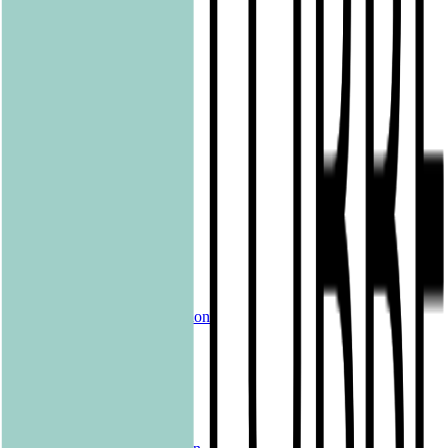
Grau
Lübbe Audio
Lübbe
LYX
ONE
Papertoons
Pfaueninsel
pola
Quadriga
shelfie.audio
Produkte
Alle Bücher
eBooks
Hörbücher
Shelfies
Unsere Merch-Kollektion
Sonderangebote
Genres
Krimis & Thriller
Liebesromane