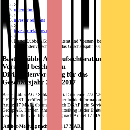
unternehmen
investor relations
investor relations news
Bastei Lübbe AG: Aufsichtsrat und Vorstand beschließen
Dividendenvorschlag für das Geschäftsjahr 2016/2017
Bastei Lübbe AG: Aufsichtsrat und
Vorstand beschließen
Dividendenvorschlag für das
Geschäftsjahr 2016/2017
Bastei Lübbe AG / Schlagwort(e): Dividende 27.07.2017 / 13:36
CET/CEST Veröffentlichung einer Insiderinformation gemäß
Artikel 17 MAR, übermittelt durch DGAP - ein Service der EQS
Group AG. Für den Inhalt der Mitteilung ist der Emittent
verantwortlich. Ad-hoc-Meldung nach Artikel 17 MAR
Ad-hoc-Meldung nach Artikel 17 MAR