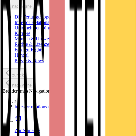
nach vorne
Die Verlagsgruppe
Investor Relations
Unternehmensführung
Karriere
Mensch & Umwelt
Rechte & Lizenzen
Foreign Rights
Handel
Presse & News
zurück
nach vorne
Breadcrumbs Navigation
investor relations news
Zur Startseite