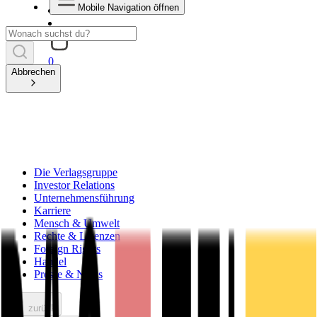
Mobile Navigation öffnen
0
Abbrechen
Die Verlagsgruppe
Investor Relations
Unternehmensführung
Karriere
Mensch & Umwelt
Rechte & Lizenzen
Foreign Rights
Handel
Presse & News
zurück