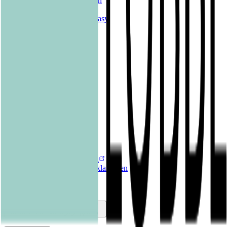
Romane & Erzählungen
Historische Romane
Science Fiction & Fantasy
Sachbücher
Kinderbücher
Young Adult
New Adult
Graphic Novels
Kalender & Journals
Hilfe & Services
Kontakt
FAQ
Karriereportal
Versandinformationen
Sendung verfolgen
Bestellung retournieren
Fehlerhaften Artikel reklamieren
AGB
Widerrufsformular
Bastei Lübbe Verlagsgruppe