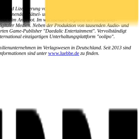
ung und Lizensierung von Inhalten, die physisch und digital weltweit
rscheinenden Rätsel- und Romanhefte. Mit seinen insgesamt zwölf
gendbuch im Angebot. Im wachsenden Segment der Hardcover-
h digitaler Medien. Neben der Produktion von tausenden Audio- und
rten Game-Publisher "Daedalic Entertainment". Vervollständigt
ernational einzigartigen Unterhaltungsplattform "oolipo".
milienunternehmen im Verlagswesen in Deutschland. Seit 2013 sind
nformationen sind unter
www.luebbe.de
zu finden.