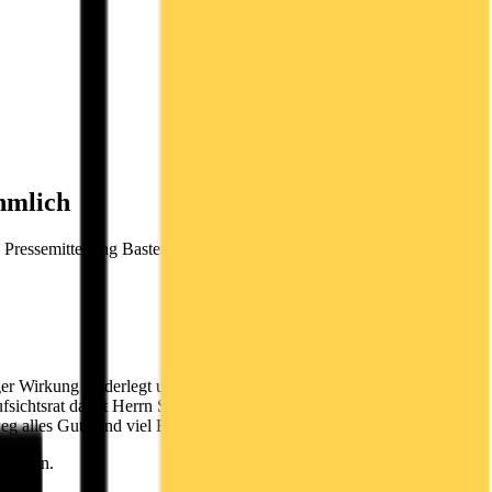
hmlich
. Pressemitteilung Bastei Lübbe AG und Vorstandsvorsitzender
ger Wirkung niederlegt und das Unternehmen verlässt. Die Trennung
fsichtsrat dankt Herrn Schierack für sein großes Engagement als
g alles Gute und viel Erfolg.
nommen.