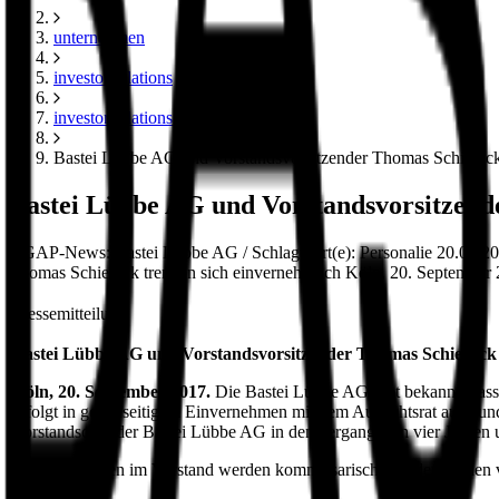
unternehmen
investor relations
investor relations news
Bastei Lübbe AG und Vorstandsvorsitzender Thomas Schierack
Bastei Lübbe AG und Vorstandsvorsitzend
DGAP-News: Bastei Lübbe AG / Schlagwort(e): Personalie 20.09.2017 
Thomas Schierack trennen sich einvernehmlich Köln, 20. September 
Pressemitteilung
Bastei Lübbe AG und Vorstandsvorsitzender Thomas Schierack 
Köln, 20. September 2017.
Die Bastei Lübbe AG gibt bekannt, dass 
erfolgt in gegenseitigem Einvernehmen mit dem Aufsichtsrat aufgrund
Vorstandschef der Bastei Lübbe AG in den vergangenen vier Jahren u
Seine Aufgaben im Vorstand werden kommissarisch von den beiden