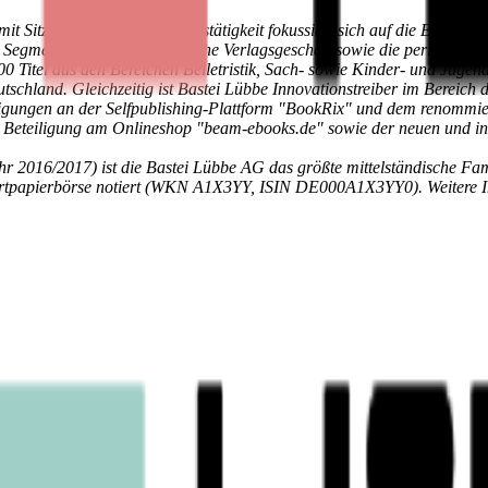
 Sitz in Köln. Die Geschäftstätigkeit fokussiert sich auf die Entwickl
egment "Buch" das klassische Verlagsgeschäft sowie die periodisch e
00 Titel aus den Bereichen Belletristik, Sach- sowie Kinder- und Ju
eutschland. Gleichzeitig ist Bastei Lübbe Innovationstreiber im Bereic
igungen an der Selfpublishing-Plattform "BookRix" und dem renommie
e Beteiligung am Onlineshop "beam-ebooks.de" sowie der neuen und int
hr 2016/2017) ist die Bastei Lübbe AG das größte mittelständische Fa
ertpapierbörse notiert (WKN A1X3YY, ISIN DE000A1X3YY0). Weitere I