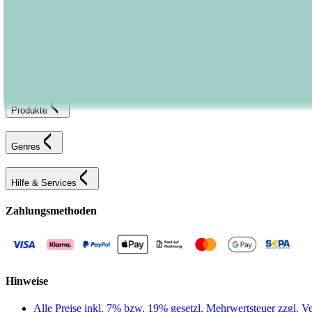
Bestellung retournieren
Fehlerhaften Artikel reklamieren
AGB
Widerrufsformular
Bastei Lübbe Verlagsgruppe
Produkte
Genres
Hilfe & Services
Zahlungsmethoden
Hinweise
Alle Preise inkl. 7% bzw. 19% gesetzl. Mehrwertsteuer zzgl.