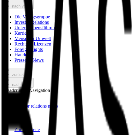
nach vorne
Die Verlagsgruppe
Investor Relations
Unternehmensführung
Karriere
Mensch & Umwelt
Rechte & Lizenzen
Foreign Rights
Handel
Presse & News
zurück
nach vorne
Breadcrumbs Navigation
investor relations news
Zur Startseite