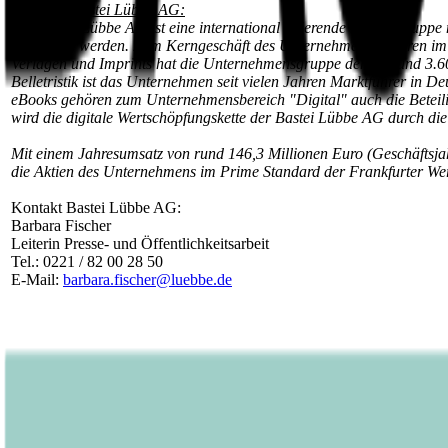
Über die Bastei Lübbe AG:
Die Bastei Lübbe AG ist eine international agierende Mediengruppe mit
vertrieben werden. Zum Kerngeschäft des Unternehmens gehören im S
Verlagen und Imprints hat die Unternehmensgruppe derzeit rund 3.6
Belletristik ist das Unternehmen seit vielen Jahren Marktführer in D
eBooks gehören zum Unternehmensbereich "Digital" auch die Beteil
wird die digitale Wertschöpfungskette der Bastei Lübbe AG durch di
Mit einem Jahresumsatz von rund 146,3 Millionen Euro (Geschäftsja
die Aktien des Unternehmens im Prime Standard der Frankfurter W
Kontakt Bastei Lübbe AG:
Barbara Fischer
Leiterin Presse- und Öffentlichkeitsarbeit
Tel.: 0221 / 82 00 28 50
E-Mail:
barbara.fischer@luebbe.de
Veröffentlicht am
20.09.2017
Footer
Bastei Lübbe Verlagsgruppe