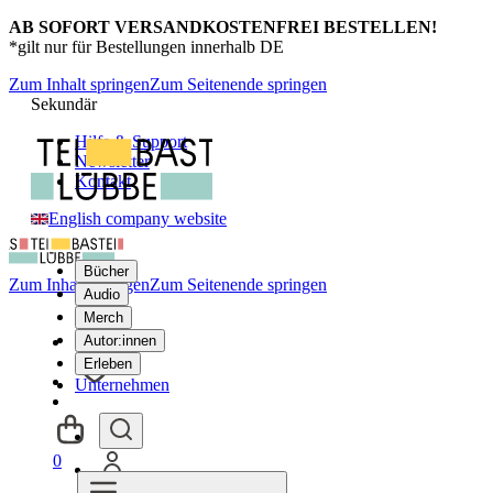
AB SOFORT VERSANDKOSTENFREI BESTELLEN!
*gilt nur für Bestellungen innerhalb DE
Zum Inhalt springen
Zum Seitenende springen
Sekundär
Hilfe & Support
Newsletter
Kontakt
English company website
Bücher
Zum Inhalt springen
Zum Seitenende springen
Audio
Merch
Autor:innen
Erleben
Unternehmen
0