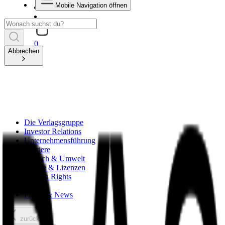
Mobile Navigation öffnen
0
Abbrechen
Die Verlagsgruppe
Investor Relations
Unternehmensführung
Karriere
Mensch & Umwelt
Rechte & Lizenzen
Foreign Rights
Handel
Presse & News
zurück