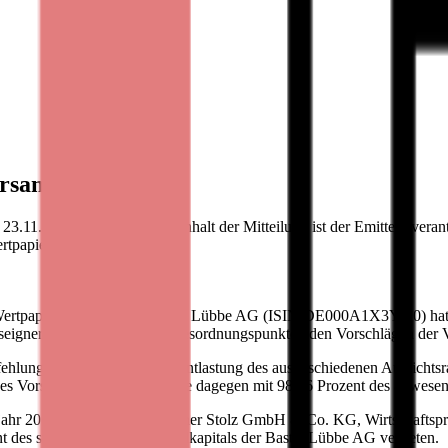
versammlung ab
1.2017 / 09:13 Für den Inhalt der Mitteilung ist der Emittent veran
tpapierbörse notierte Bastei
 Wertpapierbörse notierte Bastei Lübbe AG (ISIN DE000A1X3YY0) hat
seigner stimmten in allen Tagesordnungspunkten den Vorschlägen der 
lung der Verwaltung, die Entlastung des ausgeschiedenen Aufsichtsra
s Vorstandes. Entlastet wurde dagegen mit 98,16 Prozent des anwesend
jahr 2017/2018 wurde die Ebner Stolz GmbH & Co. KG, Wirtschaftspr
t des satzungsmäßigen Grundkapitals der Bastei Lübbe AG vertreten.