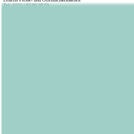
Tel.: 0221 / 82 00 28 50
E-Mail:
barbara.fischer@luebbe.de
Veröffentlicht am
23.11.2017
Footer
Bastei Lübbe Verlagsgruppe
Bastei Verlag
Baumhaus
beHEARTBEAT
beTHRILLED
Community Editions
Eichborn
Grau
Lübbe Audio
Lübbe
LYX
ONE
Papertoons