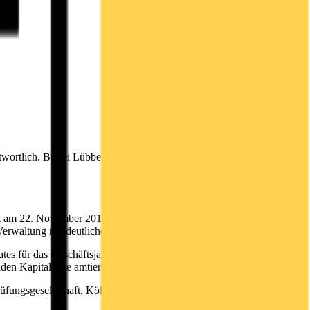
twortlich. Bastei Lübbe AG hält ordentliche Hauptversammlung ab
 am 22. November 2017 ihre ordentliche Haupversammlung für das
Verwaltung mit deutlichen Mehrheiten zu.
tes für das Geschäftsjahr 2016/2017 ebenso bis zur nächsten
en Kapitals die amtierenden Mitglieder des Aufsichtsrates.
üfungsgesellschaft, Köln, gewählt. Zum Zeitpunkt der Abstimmung