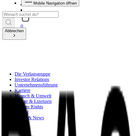
Mobile Navigation öffnen
0
Abbrechen
Die Verlagsgruppe
Investor Relations
Unternehmensführung
Karriere
Mensch & Umwelt
Rechte & Lizenzen
Foreign Rights
Handel
Presse & News
zurück