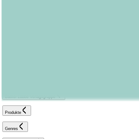
New Adult
Graphic Novels
Kalender & Journals
Hilfe & Services
Kontakt
FAQ
Karriereportal
Versandinformationen
Sendung verfolgen
Bestellung retournieren
Fehlerhaften Artikel reklamieren
AGB
Widerrufsformular
Bastei Lübbe Verlagsgruppe
Produkte
Genres