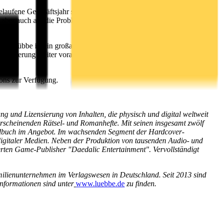
laufene Geschäftsjahr sowie einem ersten Blick auf die Zukunft: In
er aber auch auf die Problematik der außerplanmäßigen Abschreibung
astei Lübbe ist ein großartiges Unternehmen und im Kern ein großer
italisierung weiter voranzutreiben. Dieser Umbau kann nur in
ions zur Verfügung.
ung und Lizensierung von Inhalten, die physisch und digital weltweit
rscheinenden Rätsel- und Romanhefte. Mit seinen insgesamt zwölf
gendbuch im Angebot. Im wachsenden Segment der Hardcover-
h digitaler Medien. Neben der Produktion von tausenden Audio- und
rten Game-Publisher "Daedalic Entertainment". Vervollständigt
milienunternehmen im Verlagswesen in Deutschland. Seit 2013 sind
nformationen sind unter
www.luebbe.de
zu finden.