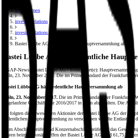
unternehmen
investor relations
investor relations news
Bastei Lübbe AG hält ordentliche Hauptversammlung ab
Bastei Lübbe AG hält ordentliche Haupt
DGAP-News: Bastei Lübbe AG / Schlagwort(e): Hauptversammlung 23.1
Köln, 23. November 2017. Die im Prime Standard der Frankfurter Wer
Bastei Lübbe AG hält ordentliche Hauptversammlung ab
Köln, 23. November 2017.
Die im Prime Standard der Frankfurter
abgelaufene Geschäftsjahr 2016/2017 in Köln abgehalten. Die Anteil
So folgten die anwesenden Aktionäre der Bastei Lübbe AG der Empfeh
ordentlichen Hauptversammlung zu verschieben wie die Entlastung de
Zum Abschlussprüfer und Konzernabschlussprüfer für das Geschäfts
waren beim Aktionärstreffen der Bastei Lübbe AG rund 61,75 Prozen