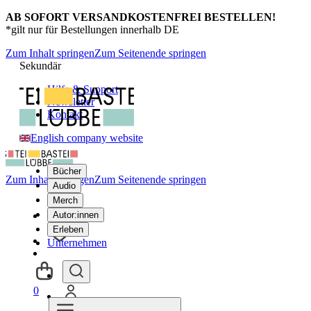
AB SOFORT VERSANDKOSTENFREI BESTELLEN!
*gilt nur für Bestellungen innerhalb DE
Zum Inhalt springen
Zum Seitenende springen
Sekundär
Hilfe & Support
Newsletter
Kontakt
English company website
Bücher
Zum Inhalt springen
Zum Seitenende springen
Audio
Merch
Autor:innen
Erleben
Unternehmen
0