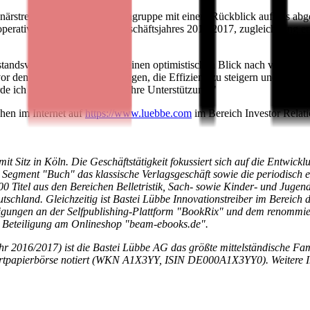
närstreffen der Kölner Mediengruppe mit einem Rückblick auf das abge
e operative Entwicklung des Geschäftsjahres 2016/2017, zugleich ging 
tandsvorsitzende, warf dann einen optimistischen Blick nach vorn: "B
r den beiden Herausforderungen, die Effizienz zu steigern und die Dig
rde ich kämpfen und bitte um Ihre Unterstützung."
hen im Internet auf
https://www.luebbe.com
im Bereich Investor Relat
 Sitz in Köln. Die Geschäftstätigkeit fokussiert sich auf die Entwickl
egment "Buch" das klassische Verlagsgeschäft sowie die periodisch e
00 Titel aus den Bereichen Belletristik, Sach- sowie Kinder- und Ju
eutschland. Gleichzeitig ist Bastei Lübbe Innovationstreiber im Bereic
igungen an der Selfpublishing-Plattform "BookRix" und dem renommie
ie Beteiligung am Onlineshop "beam-ebooks.de".
hr 2016/2017) ist die Bastei Lübbe AG das größte mittelständische Fa
ertpapierbörse notiert (WKN A1X3YY, ISIN DE000A1X3YY0). Weitere I