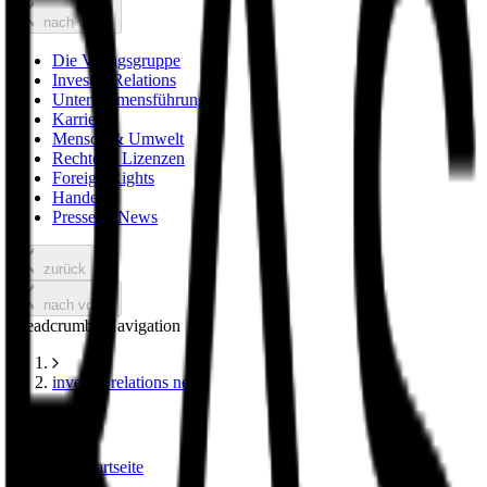
nach vorne
Die Verlagsgruppe
Investor Relations
Unternehmensführung
Karriere
Mensch & Umwelt
Rechte & Lizenzen
Foreign Rights
Handel
Presse & News
zurück
nach vorne
Breadcrumbs Navigation
investor relations news
Zur Startseite