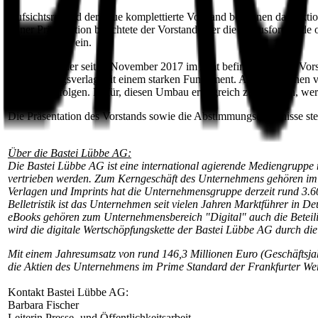
Aufsichtsrat und der neue komplettierte Vorstand begannen das Aktio
seiner Präsentation berichtete der Vorstand über die herausfordernd
der oolipo AG ein.
Carel Halff, der seit 1. November 2017 im Amt befindliche neue Vors
Unterhaltungsverlag mit einem starken Fundament. Aber wir stehen vo
Schritten erfolgen. Dafür, diesen Umbau erfolgreich zu gestalten, we
Die Präsentation des Vorstands sowie die Abstimmungsergebnisse ste
Über die Bastei Lübbe AG:
Die Bastei Lübbe AG ist eine international agierende Mediengruppe mit
vertrieben werden. Zum Kerngeschäft des Unternehmens gehören im S
Verlagen und Imprints hat die Unternehmensgruppe derzeit rund 3.6
Belletristik ist das Unternehmen seit vielen Jahren Marktführer in D
eBooks gehören zum Unternehmensbereich "Digital" auch die Beteil
wird die digitale Wertschöpfungskette der Bastei Lübbe AG durch d
Mit einem Jahresumsatz von rund 146,3 Millionen Euro (Geschäftsja
die Aktien des Unternehmens im Prime Standard der Frankfurter W
Kontakt Bastei Lübbe AG:
Barbara Fischer
Leiterin Presse- und Öffentlichkeitsarbeit