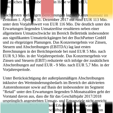
zusätzlichen Ergebnisbelastung in Höhe von rund EUR 11 - 12
Mio.
Nach ersten vorläufigen Berechnungen lag der Konzernumsatz im
Zeitraum 1. April bis 31. Dezember 2017 mit rund EUR 113 Mio.
unter dem Vorjahreswert von EUR 116 Mio. Die deutlich unter den
Erwartungen liegenden Umsatzerlöse resultieren neben einer
allgemeinen Umsatzschwäche im Bereich Belletristik insbesondere
aus signifikanten Umsatzrückgängen bei der BuchPartner GmbH
und zu ehrgeizigen Planungen. Das Konzernergebnis vor Zinsen,
Steuern und Abschreibungen (EBITDA) lag laut ersten
Berechnungen in der Berichtsperiode bei rund EUR 5 Mio. nach
EUR 9,3 Mio. in der Vorjahresperiode. Das Konzernergebnis vor
Zinsen und Steuern (EBIT) reduzierte sich infolge der zusätzlichen
Abschreibungen auf rund EUR - 9 Mio. nach EUR 5,7 Mio. in der
Vorjahresperiode.
Unter Berücksichtigung der außerplanmäßigen Abschreibungen
inklusive des Wertminderungsbedarfs im Bereich der aktivierten
Autorenhonorare sowie auf Basis der insbesondere im Segment
"Retail" unter den Erwartungen liegenden 9-Monatszahlen geht der
Vorstand davon aus, dass die für das Geschäftsjahr 2017/2018
ursprünglich angestrebten Umsatz- und Ertragsziele nicht erreicht
werden können. Nach aktuellem Erkenntnisstand erwartet der
Vorstand für das laufende Geschäftsjahr nun einen Umsatz von