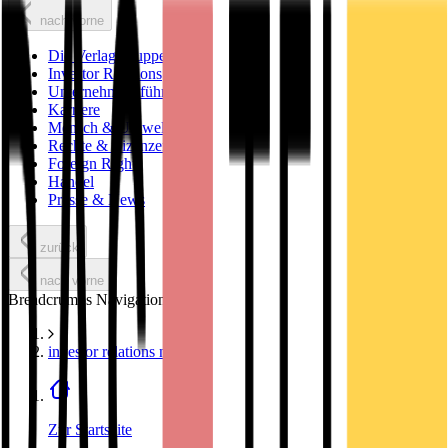
nach vorne
Die Verlagsgruppe
Investor Relations
Unternehmensführung
Karriere
Mensch & Umwelt
Rechte & Lizenzen
Foreign Rights
Handel
Presse & News
zurück
nach vorne
Breadcrumbs Navigation
investor relations news
Zur Startseite