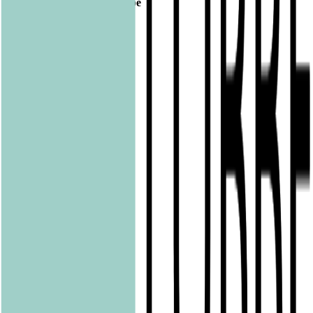
Bastei Lübbe Verlagsgruppe
Bastei Verlag
Baumhaus
beHEARTBEAT
beTHRILLED
Community Editions
Eichborn
Grau
Lübbe Audio
Lübbe
LYX
ONE
Papertoons
Pfaueninsel
pola
Quadriga
shelfie.audio
Produkte
Alle Bücher
eBooks
Hörbücher
Shelfies