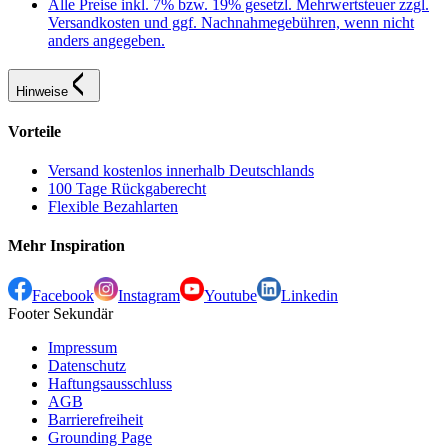
Alle Preise inkl. 7% bzw. 19% gesetzl. Mehrwertsteuer zzgl.
Versandkosten und ggf. Nachnahmegebühren, wenn nicht
anders angegeben.
Hinweise
Vorteile
Versand kostenlos innerhalb Deutschlands
100 Tage Rückgaberecht
Flexible Bezahlarten
Mehr Inspiration
Facebook
Instagram
Youtube
Linkedin
Footer Sekundär
Impressum
Datenschutz
Haftungsausschluss
AGB
Barrierefreiheit
Grounding Page