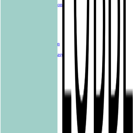
Unsere Merch-Kollektion
Sonderangebote
Genres
Krimis & Thriller
Liebesromane
Romane & Erzählungen
Historische Romane
Science Fiction & Fantasy
Sachbücher
Kinderbücher
Young Adult
New Adult
Graphic Novels
Kalender & Journals
Hilfe & Services
Kontakt
FAQ
Karriereportal
Versandinformationen
Sendung verfolgen