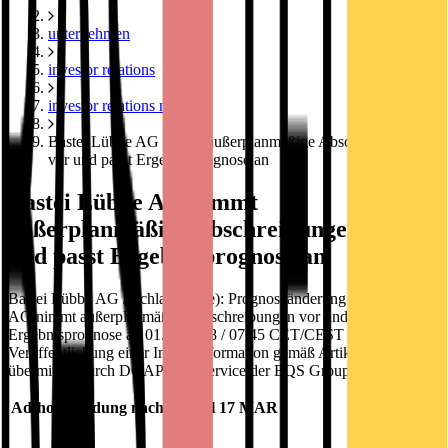
unternehmen
investor relations
investor relations news
Bastei Lübbe AG nimmt außerplanmäßige Abschreibungen
vor und passt Ergebnisprognose an
Bastei Lübbe AG nimmt
außerplanmäßige Abschreibungen vor
und passt Ergebnisprognose an
Bastei Lübbe AG / Schlagwort(e): Prognoseänderung Bastei Lübbe
AG nimmt außerplanmäßige Abschreibungen vor und passt
Ergebnisprognose an 01.02.2018 / 07:45 CET/CEST
Veröffentlichung einer Insiderinformation gemäß Artikel 17 MAR,
übermittelt durch DGAP - ein Service der EQS Group AG. Für den
Ad-hoc-Meldung nach Artikel 17 MAR