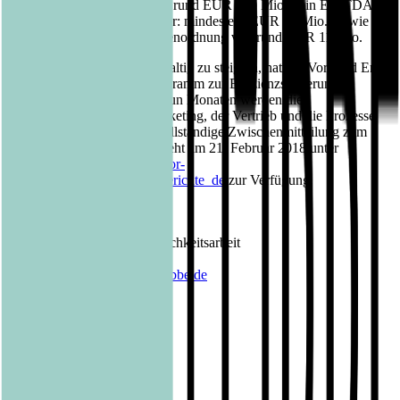
rund EUR 140 Mio. (bisher: rund EUR 160 Mio.), ein EBITDA
von rund EUR 5 Mio. (bisher: mindestens EUR 14 Mio.) sowie ein
negatives EBIT in der Größenordnung von rund EUR 11 Mio.
Um das Kerngeschäft nachhaltig zu steigern, hat der Vorstand Ende
Januar ein umfassendes Programm zur Effizienzsteigerung
gestartet. In den nächsten neun Monaten werden die
Verlagsprogramme, das Marketing, der Vertrieb und die Prozesse
umfassend überprüft. Die vollständige Zwischenmitteilung zum
dritten Quartal 2017/2018 steht am 21. Februar 2018 unter
http://www.luebbe.de/Investor-
Relations/_investor_finanzberichte_de
zur Verfügung.
Kontakt Bastei Lübbe AG:
Barbara Fischer
Leiterin Presse- und Öffentlichkeitsarbeit
Tel.: 0221 / 82 00 28 50
E-Mail:
barbara.fischer@luebbe.de
Veröffentlicht am
01.02.2018
Footer