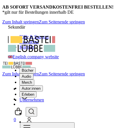
AB SOFORT VERSANDKOSTENFREI BESTELLEN!
*gilt nur für Bestellungen innerhalb DE
Zum Inhalt springen
Zum Seitenende springen
Sekundär
Hilfe & Support
Newsletter
Kontakt
English company website
Bücher
Zum Inhalt springen
Zum Seitenende springen
Audio
Merch
Autor:innen
Erleben
Unternehmen
0