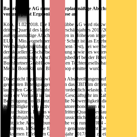
Bastei Lübbe AG nimmt außerplanmäßige Abschreibungen
vor und passt Ergebnisprognose an
Köln, 01.02.2018. Die Bastei Lübbe AG wird rückwirkend zum
dritten Quartal des laufenden Geschäftsjahres 2017/2018
außerplanmäßige Abschreibungen in Höhe von insgesamt rund
EUR 7 Mio. vornehmen. Dieser Schritt ist das Ergebnis einer
Werthaltigkeitsprüfung (Impairment-Test), bei welcher aufgrund
der aktuellen Geschäftsentwicklung sowie des weiteren Ausblicks
außerplanmäßiger Abschreibungsbedarf bei der Beteiligung
BuchPartner GmbH sowie bei den Tochtergesellschaften Bastei
Media, BookRix und BEAM Shop ermittelt wurde.
Diese nicht liquiditätswirksamen Abschreibungen auf die
genannten Beteiligungen werden das EBIT im dritten Quartal des
laufenden Geschäftsjahres außerordentlich belasten. Des Weiteren
sieht der Vorstand im laufenden Geschäftsjahr im Rahmen der
Bereinigung von Bilanzrisiken die Notwendigkeit, die
Werthaltigkeit von aktivierten Autorenhonoraren neu
einzuschätzen. Daraus wird im dritten Quartal des laufenden
Geschäftsjahres 2017/2018 voraussichtlich ebenfalls eine
zusätzliche Abschreibung in Höhe von rund EUR 4 - 5 Mio.
resultieren. In Summe führen die genannten nicht Cashflow-
wirksamen Effekte im Geschäftsjahr 2017/2018 zu einer