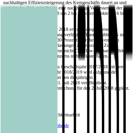
nachhaltigen Effizienzsteigerung des Kerngeschäfts dauert an und
verfolgt das Ziel, mittelfristig eine nachhaltige Verbesserung der
EBIT-Marge im Kerngeschäft um 2 bis 3 Prozentpunkte auf 6 bis 8
% zu erreichen.
Trotz der höher als im Januar 2018 erwartet ausgefallenen
notwendigen Bilanzbereinigung verfügt die Bastei Lübbe AG mit
einer Eigenkapitalquote von 30 Prozent über die notwendigen
Mittel, diese hohen Einmalbelastungen zu verkraften. Zudem
handelt es sich um überwiegend nicht Cashflow-wirksame Effekte,
welche die Liquidität des Konzerns nicht belastet haben.
Der Konzernabschluss für das Geschäftsjahr 2017/2018 mit dem
Ausblick auf das laufende Jahr 2018/2019 wird aufgrund des
deutlichen Mehraufwandes bei den diesjährigen
Jahresabschlussarbeiten am 31. Juli 2018 veröffentlicht.
Ursprünglich war die Veröffentlichung für den 2. Juli 2018 geplant.
Kontakt Bastei Lübbe AG:
Barbara Fischer
Leiterin Presse- und Öffentlichkeitsarbeit
Tel.: 0221 / 82 00 28 50
E-Mail:
barbara.fischer@luebbe.de