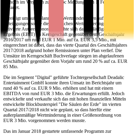
als noch im Vergleich zur Ad-hoc Meldung vom 1. Februar 2018
erwartet.
Bereinigt um außerplanmäßige Wertminderungen auf
Beteiligungen sowie die zusätzlichen Wertminderungen auf
aktivierte Autorenhonorare erhöhte sich das vorläufige operative
Ergebnis (EBIT) im Kerngeschäft gegenüber dem Geschäftsjahr
2016/2017 um rund EUR 1 Mio. auf ca. EUR 3,5 Mio., mit
eingerechnet ist dabei, dass das vierte Quartal des Geschäftsjahres
2017/2018 aufgrund hoher Remissionen unter Plan verlief. Die
Umsätze im Kerngeschäft Buchverlage stiegen im abgelaufenen
Geschäftsjahr gegenüber dem Vorjahr um rund 20 % auf ca. EUR
85 Mio.
Die im Segment "Digital" geführte Tochtergesellschaft Deadalic
Entertainment GmbH konnte ihren Umsatz im Berichtsjahr um
rund 40 % auf ca. EUR 9 Mio. erhöhen und hat mit einem
EBITDA von rund EUR 3 Mio. die Erwartungen erfüllt. Jedoch
entwickelte und verkaufte sich das mit hohen finanziellen Mitteln
entwickelte Blockbusterspiel "Die Säulen der Erde" im vierten
Quartal 2017/2018 nicht wie geplant, so dass hierfür eine
außerplanmäßige Wertminderung in einer Größenordnung von
EUR 3 Mio. vorgenommen werden musste.
Das im Januar 2018 gestartete umfassende Programm zur