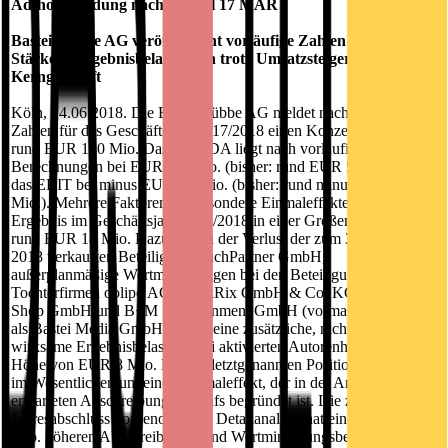
Ad-hoc-Meldung nach Artikel 17 MAR
Bastei Lübbe AG veröffentlicht vorläufige Zahlen 2017/2018:
Stärkere Ergebnisbelastungen trotz Umsatzsteigerung im
Kerngeschäft
Köln, 14.06.2018. Die Bastei Lübbe AG meldet nach vorläufigen
Zahlen für das Geschäftsjahr 2017/2018 einen Konzernumsatz von
rund EUR 140 Mio. Das EBITDA liegt nach vorläufigen
Berechnungen bei EUR 0,5 Mio. (bisher: rund EUR 5 Mio.) und
das EBIT bei minus EUR 18 Mio. (bisher: rund minus EUR 11
Mio.). Mehrere Faktoren, insbesondere Einmaleffekte, belasten das
Ergebnis im Geschäftsjahr 2017/2018 in einer Größenordnung von
rund EUR 18 Mio. Dazu zählen der Verlust der zum 31. März
2018 verkauften Beteiligung BuchPartner GmbH,
außerplanmäßige Wertminderungen bei den Beteiligungs- und
Tochterfirmen oolipo AG, BookRix GmbH & Co. KG, Beam
Shop GmbH und B+M Entertainment GmbH (vormals firmierend
als Bastei Media GmbH) sowie eine zusätzliche, nicht Cashflow-
wirksame Ergebnisbelastung bei aktivierten Autorenhonoraren in
Höhe von EUR 8 Mio. Bei der letztgenannten Position handelt sich
im Wesentlichen um einen Einmaleffekt, der in der Anpassung des
erwarteten Abschreibungsverlaufs begründet ist. Die zum
Jahresabschluss vorgenommene Detailanalyse hat einen um EUR 3
Mio. höheren Abschreibungs- und Wertminderungsbedarf ergeben,