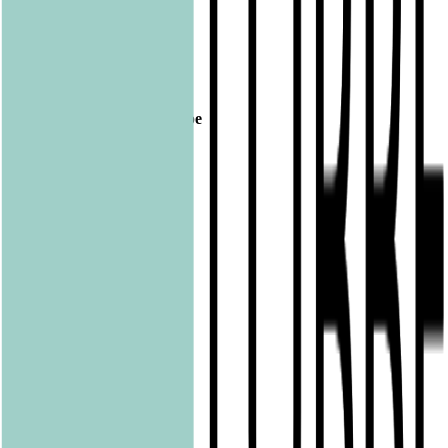
Veröffentlicht am
14.06.2018
Footer
Bastei Lübbe Verlagsgruppe
Bastei Verlag
Baumhaus
beHEARTBEAT
beTHRILLED
Community Editions
Eichborn
Grau
Lübbe Audio
Lübbe
LYX
ONE
Papertoons
Pfaueninsel
pola
Quadriga
shelfie.audio