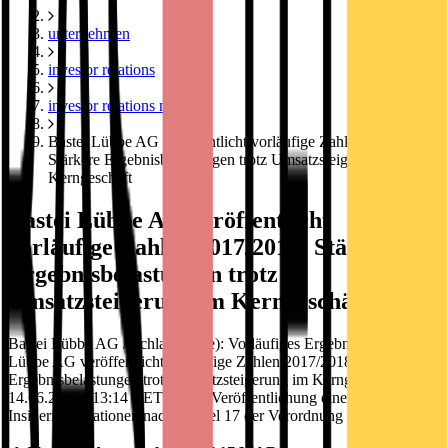
unternehmen
investor relations
investor relations news
Bastei Lübbe AG veröffentlicht vorläufige Zahlen 2017/2018:
Stärkere Ergebnisbelastungen trotz Umsatzsteigerung im
Kerngeschäft
Bastei Lübbe AG veröffentlicht
vorläufige Zahlen 2017/2018: Stärkere
Ergebnisbelastungen trotz
Umsatzsteigerung im Kerngeschäft
Bastei Lübbe AG / Schlagwort(e): Vorläufiges Ergebnis Bastei
Lübbe AG veröffentlicht vorläufige Zahlen 2017/2018: Stärkere
Ergebnisbelastungen trotz Umsatzsteigerung im Kerngeschäft
14.06.2018 / 13:14 CET/CEST Veröffentlichung einer
Insiderinformationen nach Artikel 17 der Verordnung (EU) Nr.