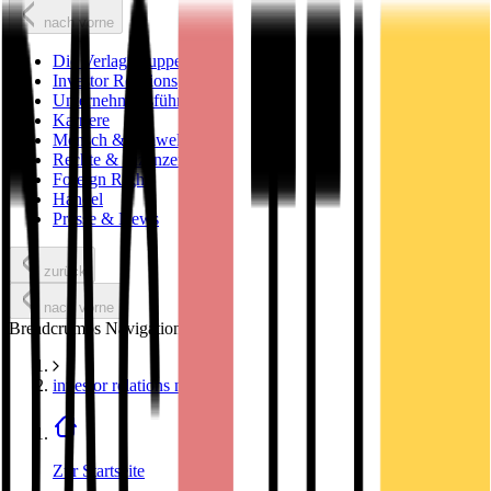
nach vorne
Die Verlagsgruppe
Investor Relations
Unternehmensführung
Karriere
Mensch & Umwelt
Rechte & Lizenzen
Foreign Rights
Handel
Presse & News
zurück
nach vorne
Breadcrumbs Navigation
investor relations news
Zur Startseite