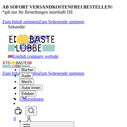
AB SOFORT VERSANDKOSTENFREI BESTELLEN!
*gilt nur für Bestellungen innerhalb DE
Zum Inhalt springen
Zum Seitenende springen
Sekundär
Hilfe & Support
Newsletter
Kontakt
English company website
Bücher
Zum Inhalt springen
Zum Seitenende springen
Audio
Merch
Autor:innen
Erleben
Unternehmen
0