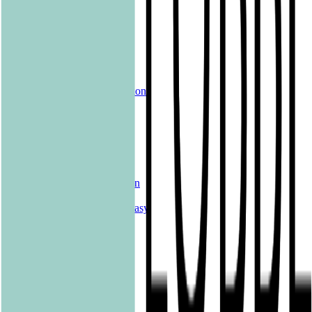
Produkte
Alle Bücher
eBooks
Hörbücher
Shelfies
Unsere Merch-Kollektion
Sonderangebote
Genres
Krimis & Thriller
Liebesromane
Romane & Erzählungen
Historische Romane
Science Fiction & Fantasy
Sachbücher
Kinderbücher
Young Adult
New Adult
Graphic Novels
Kalender & Journals
Hilfe & Services