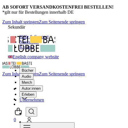
AB SOFORT VERSANDKOSTENFREI BESTELLEN!
*gilt nur für Bestellungen innerhalb DE
Zum Inhalt springen
Zum Seitenende springen
Sekundär
Hilfe & Support
Newsletter
Kontakt
English company website
Bücher
Zum Inhalt springen
Zum Seitenende springen
Audio
Merch
Autor:innen
Erleben
Unternehmen
0