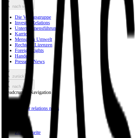
nach vorne
Die Verlagsgruppe
Investor Relations
Unternehmensführung
Karriere
Mensch & Umwelt
Rechte & Lizenzen
Foreign Rights
Handel
Presse & News
zurück
nach vorne
Breadcrumbs Navigation
investor relations news
Zur Startseite