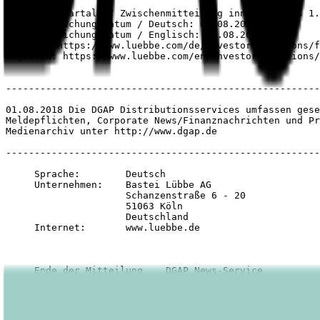
Bericht: Quartals-/ Zwischenmitteilung innerhalb des 1.
Veröffentlichungsdatum / Deutsch: 09.08.2018

Veröffentlichungsdatum / Englisch: 09.08.2018

Deutsch: https://www.luebbe.com/de/investor-relations/f
Englisch: https://www.luebbe.com/en/investor-relations/
-------------------------------------------------------
01.08.2018 Die DGAP Distributionsservices umfassen gese
Meldepflichten, Corporate News/Finanznachrichten und Pr
Medienarchiv unter http://www.dgap.de

-------------------------------------------------------
     Sprache:        Deutsch

     Unternehmen:    Bastei Lübbe AG

                     Schanzenstraße 6 - 20

                     51063 Köln

                     Deutschland

     Internet:       www.luebbe.de

Veröffentlicht am
01.08.2018
Footer