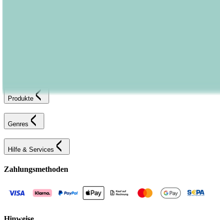
Versandinformationen
Sendung verfolgen
Bestellung retournieren
Fehlerhaften Artikel reklamieren
AGB
Widerrufsformular
Bastei Lübbe Verlagsgruppe
Produkte
Genres
Hilfe & Services
Zahlungsmethoden
Hinweise