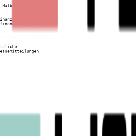
 Halbjahres

inanzberichte

financial-reports

--------------------

tzliche

essemitteilungen.

--------------------
