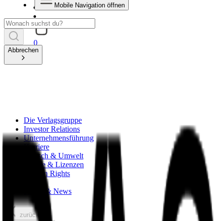
Mobile Navigation öffnen
0
Abbrechen
Die Verlagsgruppe
Investor Relations
Unternehmensführung
Karriere
Mensch & Umwelt
Rechte & Lizenzen
Foreign Rights
Handel
Presse & News
zurück