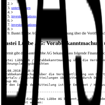
unternehmen
investor relations
investor relations news
Bastei Lübbe AG: Vorabbekanntmachung über die Veröffentlic
Bastei Lübbe AG: Vorabbekanntmachung üb
Hiermit gibt die Bastei Lübbe AG bekannt, dass folgende Finanzberich
Bastei Lübbe AG / Vorabbekanntmachung über die Veröffen
Rechnungslegungsberichten

01.08.2018 / 18:30

Vorabbekanntmachung über die Veröffentlichung von Quart
Quartals-/Zwischenmitteilungen übermittelt durch DGAP -
Group AG.

Für den Inhalt der Mitteilung ist der Emittent / Heraus
-------------------------------------------------------
Hiermit gibt die Bastei Lübbe AG bekannt, dass folgende
veröffentlicht werden:
