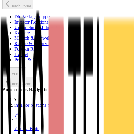
nach vorne
Die Verlagsgruppe
Investor Relations
Unternehmensführung
Karriere
Mensch & Umwelt
Rechte & Lizenzen
Foreign Rights
Handel
Presse & News
zurück
nach vorne
Breadcrumbs Navigation
investor relations news
Zur Startseite