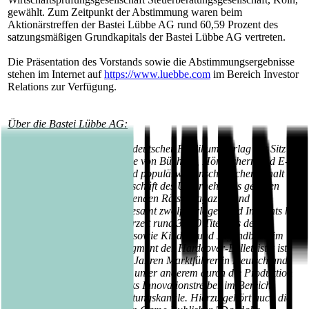
gewählt. Zum Zeitpunkt der Abstimmung waren beim
Aktionärstreffen der Bastei Lübbe AG rund 60,59 Prozent des
satzungsmäßigen Grundkapitals der Bastei Lübbe AG vertreten.
Die Präsentation des Vorstands sowie die Abstimmungsergebnisse
stehen im Internet auf
https://www.luebbe.com
im Bereich Investor
Relations zur Verfügung.
Über die Bastei Lübbe AG:
Die Bastei Lübbe AG ist ein deutscher Publikumsverlag mit Sitz in
Köln, der auf die Herausgabe von Büchern, Hörbüchern und E-
Books mit belletristischen und populärwissenschaftlichen Inhalt
spezialisiert ist. Zum Kerngeschäft des Unternehmens gehören
auch die periodisch erscheinenden Rätselmagazine und
Romanhefte. Mit seinen insgesamt zwölf Verlagen und Imprints hat
die Unternehmensgruppe derzeit rund 3.600 Titel aus den
Bereichen Belletristik, Sach- sowie Kinder- und Jugendbuch im
Angebot. Im wachsenden Segment der Hardcover-Belletristik ist
das Unternehmen seit vielen Jahren Marktführer in Deutschland.
Gleichzeitig ist Bastei Lübbe unter anderem durch die Produktion
Tausender Audio- und eBooks Innovationstreiber im Bereich
digitaler Medien und Verwertungskanäle. Hierzu gehört auch die