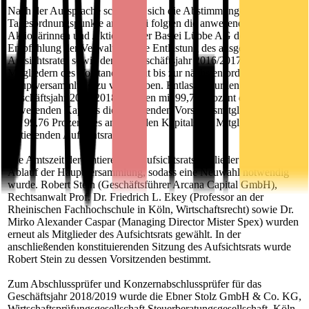
Nach der Aussprache schlossen sich die Abstimmungen über die
Tagesordnungspunkte an. Dabei folgten die anwesenden
Aktionärinnen und Aktionäre der Bastei Lübbe AG der
Empfehlung der Verwaltung, die Entlastung des ausgeschiedenen
Aufsichtsrates sowie den im Geschäftsjahr 2016/2017 amtierenden
Mitgliedern des Vorstands erneut bis zur nächsten ordentlichen
Hauptversammlung zu verschieben. Entlastet wurden für das
Geschäftsjahr 2017/2018 dagegen mit 99,77 Prozent des
anwesenden Kapitals die amtierenden Vorstandsmitglieder sowie
mit 99,76 Prozent des anwesenden Kapitals die Mitglieder des
amtierenden Aufsichtsrates.
Die Amtszeit der amtierenden Aufsichtsratsmitglieder endete mit
Ablauf der Hauptversammlung, sodass eine Neuwahl notwendig
wurde. Robert Stein (Geschäftsführer Arcana Capital GmbH),
Rechtsanwalt Prof. Dr. Friedrich L. Ekey (Professor an der
Rheinischen Fachhochschule in Köln, Wirtschaftsrecht) sowie Dr.
Mirko Alexander Caspar (Managing Director Mister Spex) wurden
erneut als Mitglieder des Aufsichtsrats gewählt. In der
anschließenden konstituierenden Sitzung des Aufsichtsrats wurde
Robert Stein zu dessen Vorsitzenden bestimmt.
Zum Abschlussprüfer und Konzernabschlussprüfer für das
Geschäftsjahr 2018/2019 wurde die Ebner Stolz GmbH & Co. KG,
Wirtschaftsprüfungsgesellschaft Steuerberatungsgesellschaft, Köln,