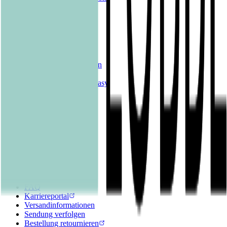
Sonderangebote
Genres
Krimis & Thriller
Liebesromane
Romane & Erzählungen
Historische Romane
Science Fiction & Fantasy
Sachbücher
Kinderbücher
Young Adult
New Adult
Graphic Novels
Kalender & Journals
Hilfe & Services
Kontakt
FAQ
Karriereportal
Versandinformationen
Sendung verfolgen
Bestellung retournieren