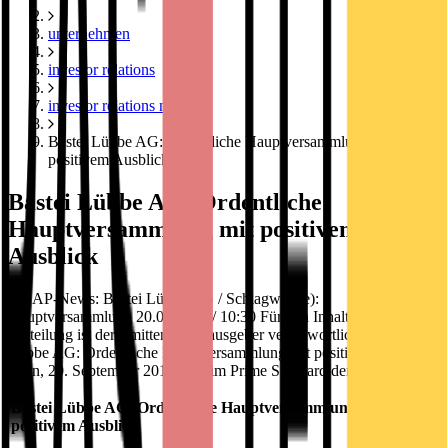
unternehmen
investor relations
investor relations news
Bastei Lübbe AG: Ordentliche Hauptversammlung mit
positivem Ausblick
Bastei Lübbe AG: Ordentliche
Hauptversammlung mit positivem
Ausblick
DGAP-News: Bastei Lübbe AG / Schlagwort(e):
Hauptversammlung 20.09.2018 / 10:30 Für den Inhalt der
Mitteilung ist der Emittent / Herausgeber verantwortlich. Bastei
Lübbe AG: Ordentliche Hauptversammlung mit positivem Ausblick
Köln, 20. September 2018. Die im Prime Standard der Frankfurter
Bastei Lübbe AG: Ordentliche Hauptversammlung mit
positivem Ausblick