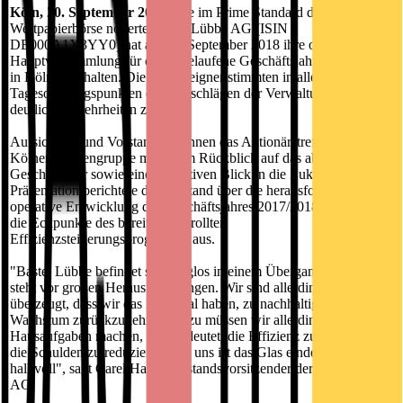
Köln, 20. September 2018.
Die im Prime Standard der Frankfurter
Wertpapierbörse notierte Bastei Lübbe AG (ISIN
DE000A1X3YY0) hat am 19. September 2018 ihre ordentliche
Hauptversammlung für das abgelaufene Geschäftsjahr 2017/2018
in Köln abgehalten. Die Anteilseigner stimmten in allen
Tagesordnungspunkten den Vorschlägen der Verwaltung mit
deutlichen Mehrheiten zu.
Aufsichtsrat und Vorstand begannen das Aktionärstreffen der
Kölner Mediengruppe mit einem Rückblick auf das abgelaufene
Geschäftsjahr sowie einem positiven Blick in die Zukunft: In seiner
Präsentation berichtete der Vorstand über die herausfordernde
operative Entwicklung des Geschäftsjahres 2017/2018 und führte
die Eckpunkte des bereits ausgerollten
Effizienzsteigerungsprogramms aus.
"Bastei Lübbe befindet sich fraglos in einem Übergangsjahr und
steht vor großen Herausforderungen. Wir sind allerdings fest davon
überzeugt, dass wir das Potenzial haben, zu nachhaltigem
Wachstum zurückzukehren. Dazu müssen wir allerdings unsere
Hausaufgaben machen, was bedeutet, die Effizienz zu steigern und
die Schulden zu reduzieren. Für uns ist das Glas eindeutig
halbvoll", sagt Carel Halff, Vorstandsvorsitzender der Bastei Lübbe
AG.