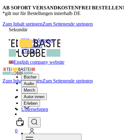
AB SOFORT VERSANDKOSTENFREI BESTELLEN!
*gilt nur für Bestellungen innerhalb DE
Zum Inhalt springen
Zum Seitenende springen
Sekundär
Hilfe & Support
Newsletter
Kontakt
English company website
Bücher
Zum Inhalt springen
Zum Seitenende springen
Audio
Merch
Autor:innen
Erleben
Unternehmen
0