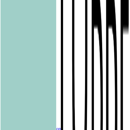
Bastei Verlag
Baumhaus
beHEARTBEAT
beTHRILLED
Community Editions
Eichborn
Grau
Lübbe Audio
Lübbe
LYX
ONE
Papertoons
Pfaueninsel
pola
Quadriga
shelfie.audio
Produkte
Alle Bücher
eBooks
Hörbücher
Shelfies
Unsere Merch-Kollektion