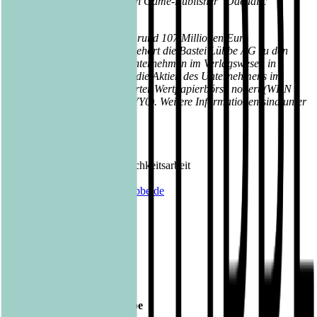
Beteiligung am renommierten Game-Publisher "Daedalic
Entertainment".
Mit einem Jahresumsatz von rund 107 Millionen Euro
(Geschäftsjahr 2017/2018) gehört die Bastei Lübbe AG zu den
größten mittelständischen Unternehmen im Verlagswesen in
Deutschland. Seit 2013 sind die Aktien des Unternehmens im
Prime Standard der Frankfurter Wertpapierbörse notiert (WKN
A1X3YY, ISIN DE000A1X3YY0). Weitere Informationen sind unter
www.luebbe.com
zu finden.
Kontakt Bastei Lübbe AG:
Barbara Fischer
Leiterin Presse- und Öffentlichkeitsarbeit
Tel.: 0221 / 82 00 28 50
E-Mail:
barbara.fischer@luebbe.de
Veröffentlicht am
20.09.2018
Footer
Bastei Lübbe Verlagsgruppe