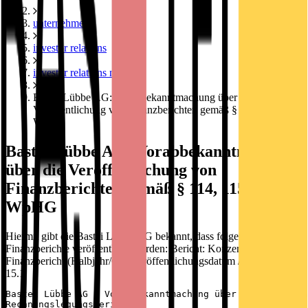
unternehmen
investor relations
investor relations news
Bastei Lübbe AG: Vorabbekanntmachung über die
Veröffentlichung von Finanzberichten gemäß § 114, 115, 117
WpHG
Bastei Lübbe AG: Vorabbekanntmachung
über die Veröffentlichung von
Finanzberichten gemäß § 114, 115, 117
WpHG
Hiermit gibt die Bastei Lübbe AG bekannt, dass folgende
Finanzberichte veröffentlicht werden: Bericht: Konzern-
Finanzbericht (Halbjahr/Q2) Veröffentlichungsdatum / Deutsch:
15.1
Bastei Lübbe AG / Vorabbekanntmachung über die Veröffen
Rechnungslegungsberichten
