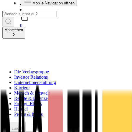
Mobile Navigation öffnen
0
Abbrechen
Die Verlagsgruppe
Investor Relations
Unternehmensführung
Karriere
Mensch & Umwelt
Rechte & Lizenzen
Foreign Rights
Handel
Presse & News
zurück