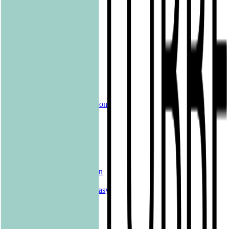
pola
Quadriga
shelfie.audio
Produkte
Alle Bücher
eBooks
Hörbücher
Shelfies
Unsere Merch-Kollektion
Sonderangebote
Genres
Krimis & Thriller
Liebesromane
Romane & Erzählungen
Historische Romane
Science Fiction & Fantasy
Sachbücher
Kinderbücher
Young Adult
New Adult