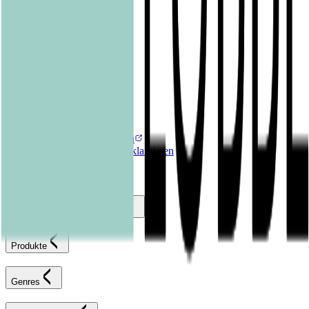
Graphic Novels
Kalender & Journals
Hilfe & Services
Kontakt
FAQ
Karriereportal
Versandinformationen
Sendung verfolgen
Bestellung retournieren
Fehlerhaften Artikel reklamieren
AGB
Widerrufsformular
Bastei Lübbe Verlagsgruppe
Produkte
Genres