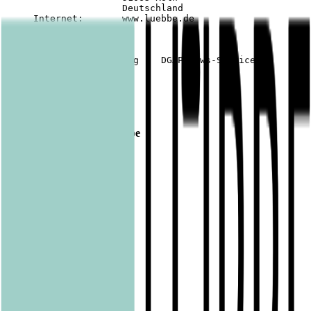
                     Deutschland

     Internet:       www.luebbe.de

Veröffentlicht am
02.11.2018
Footer
Bastei Lübbe Verlagsgruppe
Bastei Verlag
Baumhaus
beHEARTBEAT
beTHRILLED
Community Editions
Eichborn
Grau
Lübbe Audio
Lübbe
LYX
ONE
Papertoons
Pfaueninsel