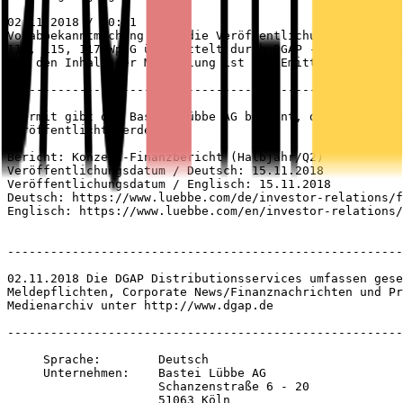
02.11.2018 / 10:51

Vorabbekanntmachung über die Veröffentlichung von Finan
114, 115, 117 WpHG übermittelt durch DGAP - ein Service
Für den Inhalt der Mitteilung ist der Emittent / Heraus
-------------------------------------------------------
Hiermit gibt die Bastei Lübbe AG bekannt, dass folgende
veröffentlicht werden:

Bericht: Konzern-Finanzbericht (Halbjahr/Q2)

Veröffentlichungsdatum / Deutsch: 15.11.2018

Veröffentlichungsdatum / Englisch: 15.11.2018

Deutsch: https://www.luebbe.com/de/investor-relations/f
Englisch: https://www.luebbe.com/en/investor-relations/
-------------------------------------------------------
02.11.2018 Die DGAP Distributionsservices umfassen gese
Meldepflichten, Corporate News/Finanznachrichten und Pr
Medienarchiv unter http://www.dgap.de

-------------------------------------------------------
     Sprache:        Deutsch

     Unternehmen:    Bastei Lübbe AG

                     Schanzenstraße 6 - 20

                     51063 Köln
