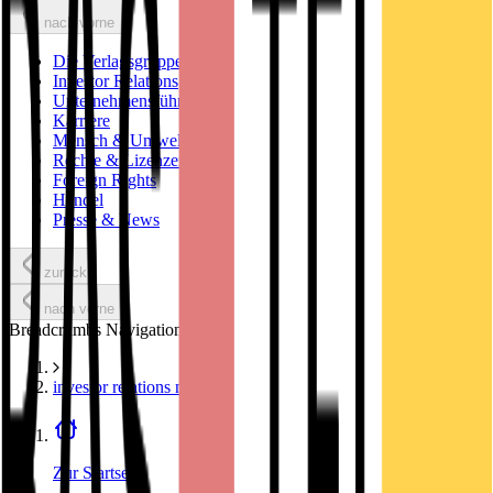
nach vorne
Die Verlagsgruppe
Investor Relations
Unternehmensführung
Karriere
Mensch & Umwelt
Rechte & Lizenzen
Foreign Rights
Handel
Presse & News
zurück
nach vorne
Breadcrumbs Navigation
investor relations news
Zur Startseite