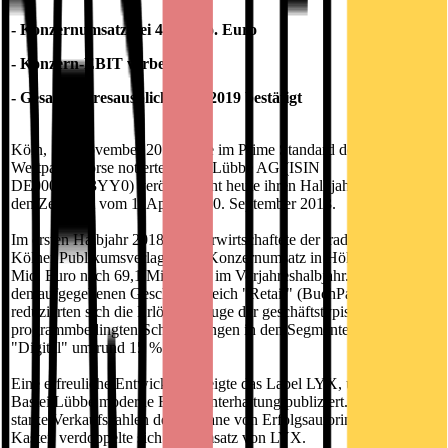
- Konzernumsatz bei 46,5 Mio. Euro
- Konzern-EBIT verbessert
- Gesamtjahresausblick 2018/2019 bestätigt
Köln, 15. November 2018 - Die im Prime Standard der Frankfurter
Wertpapierbörse notierte Bastei Lübbe AG (ISIN
DE000A1X3YY0) veröffentlicht heute ihren Halbjahresbericht für
den Zeitraum vom 1. April bis 30. September 2018.
Im ersten Halbjahr 2018/2019 erwirtschaftete der traditionsreiche
Kölner Publikumsverlag einen Konzernumsatz in Höhe von 46,5
Mio. Euro nach 69,1 Mio. Euro im Vorjahreshalbjahr. Bereinigt um
den aufgegebenen Geschäftsbereich "Retail" (BuchPartner GmbH)
reduzierten sich die Erlöse im Zuge der geschäftstypischen und
programmbedingten Schwankungen in den Segmenten "Buch" und
"Digital" um rund 15 %.
Eine erfreuliche Entwicklung zeigte das Label LYX, unter dem
Bastei Lübbe moderne Frauenunterhaltung publiziert. Gestützt auf
starke Verkaufszahlen der Romane von Erfolgsautorin Mona
Kasten verdoppelte sich der Umsatz von LYX.