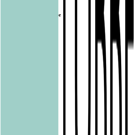
Footer
Bastei Lübbe Verlagsgruppe
Bastei Verlag
Baumhaus
beHEARTBEAT
beTHRILLED
Community Editions
Eichborn
Grau
Lübbe Audio
Lübbe
LYX
ONE
Papertoons
Pfaueninsel
pola
Quadriga
shelfie.audio
Produkte
Alle Bücher