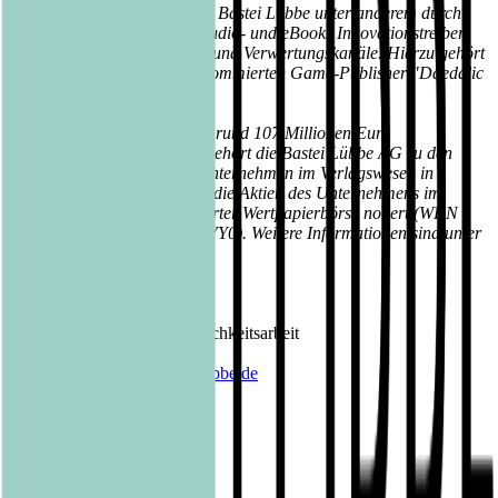
Deutschland. Gleichzeitig ist Bastei Lübbe unter anderem durch
die Produktion Tausender Audio- und eBooks Innovationstreiber
im Bereich digitaler Medien und Verwertungskanäle. Hierzu gehört
auch die Beteiligung am renommierten Game-Publisher "Daedalic
Entertainment".
Mit einem Jahresumsatz von rund 107 Millionen Euro
(Geschäftsjahr 2017/2018) gehört die Bastei Lübbe AG zu den
größten mittelständischen Unternehmen im Verlagswesen in
Deutschland. Seit 2013 sind die Aktien des Unternehmens im
Prime Standard der Frankfurter Wertpapierbörse notiert (WKN
A1X3YY, ISIN DE000A1X3YY0). Weitere Informationen sind unter
www.luebbe.de
zu finden.
Kontakt Bastei Lübbe AG:
Barbara Fischer
Leiterin Presse- und Öffentlichkeitsarbeit
Tel.: 0221 / 82 00 28 50
E-Mail:
barbara.fischer@luebbe.de
Veröffentlicht am
15.11.2018