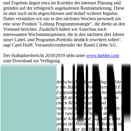
und Ergebnis liegen etwa im Korridor der internen Planung und
gründen auf der erfolgreich angelaufenen Restrukturierung. Diese
ist aber noch nicht abgeschlossen und bedarf weiterer Impulse.
Daher verstärken wir uns in den nächsten Wochen personell um
eine neue Position "Leitung Programmstrategie", die direkt an den
Vorstand berichtet. Zusätzlich halten wir Ausschau nach
interessanten Wachstumsoptionen, die in den nächsten drei Jahren
unser Label- und Programm-Portfolio deutlich erweitern sollen",
sagt Carel Halff, Vorstandsvorsitzender der Bastei Lübbe AG.
Der Halbjahresbericht 2018/2019 steht unter
www.luebbe.com
zum Download zur Verfügung.
Über die Bastei Lübbe AG:
Die Bastei Lübbe AG ist ein deutscher Publikumsverlag mit Sitz in
Köln, der auf die Herausgabe von Büchern, Hörbüchern und E-
Books mit belletristischen und populärwissenschaftlichen Inhalten
spezialisiert ist. Zum Kerngeschäft des Unternehmens gehören
auch die periodisch erscheinenden Rätselmagazine und
Romanhefte. Mit seinen insgesamt zwölf Verlagen und Imprints hat
die Unternehmensgruppe derzeit rund 3.600 Titel aus den
Bereichen Belletristik, Sach- sowie Kinder- und Jugendbuch im
Angebot. Im wachsenden Segment der Hardcover-Belletristik ist
das Unternehmen seit vielen Jahren einer der Marktführer in