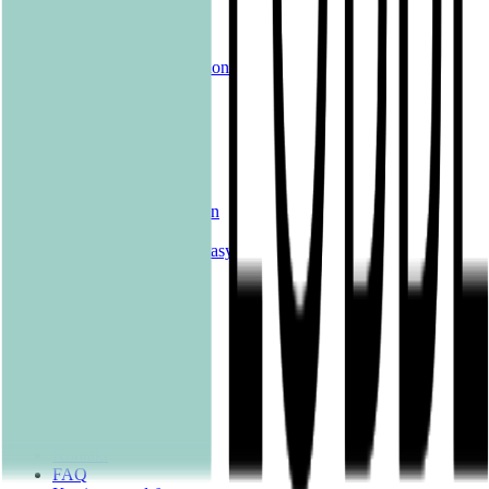
eBooks
Hörbücher
Shelfies
Unsere Merch-Kollektion
Sonderangebote
Genres
Krimis & Thriller
Liebesromane
Romane & Erzählungen
Historische Romane
Science Fiction & Fantasy
Sachbücher
Kinderbücher
Young Adult
New Adult
Graphic Novels
Kalender & Journals
Hilfe & Services
Kontakt
FAQ