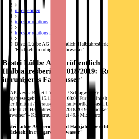
unternehmen
investor relations
investor relations news
Bastei Lübbe AG veröffentlicht Halbjahresbericht 2018/2019:
'Rückkehr in ruhigeres Fahrwasser'
Bastei Lübbe AG veröffentlicht
Halbjahresbericht 2018/2019: 'Rückkehr
in ruhigeres Fahrwasser'
DGAP-News: Bastei Lübbe AG / Schlagwort(e):
Halbjahresergebnis 15.11.2018 / 08:00 Für den Inhalt der Mitteilung
ist der Emittent / Herausgeber verantwortlich. Bastei Lübbe AG
veröffentlicht Halbjahresbericht 2018/2019: "Rückkehr in ruhigeres
Fahrwasser" - Konzernumsatz bei 46,5 Mio. Euro
Bastei Lübbe AG veröffentlicht Halbjahresbericht 2018/2019:
"Rückkehr in ruhigeres Fahrwasser"