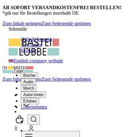
AB SOFORT VERSANDKOSTENFREI BESTELLEN!
*gilt nur für Bestellungen innerhalb DE
Zum Inhalt springen
Zum Seitenende springen
Sekundär
Hilfe & Support
Newsletter
Kontakt
English company website
Bücher
Zum Inhalt springen
Zum Seitenende springen
Audio
Merch
Autor:innen
Erleben
Unternehmen
0