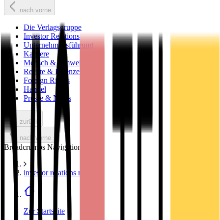
nach vorne
Die Verlagsgruppe
Investor Relations
Unternehmensführung
Karriere
Mensch & Umwelt
Rechte & Lizenzen
Foreign Rights
Handel
Presse & News
zurück
nach vorne
Breadcrumbs Navigation
investor relations news
Zur Startseite