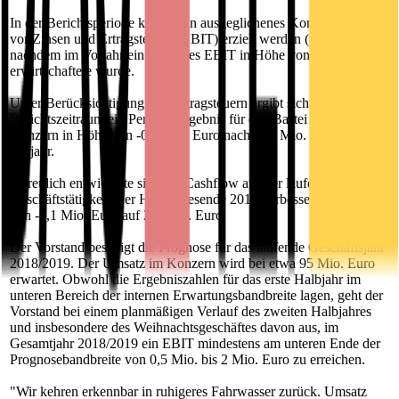
In der Berichtsperiode konnte ein ausgeglichenes Konzernergebnis
vor Zinsen und Ertragsteuern (EBIT) erzielt werden (-39 TEuro),
nachdem im Vorjahr ein negatives EBIT in Höhe von -263 TEuro
erwirtschaftete wurde.
Unter Berücksichtigung von Ertragsteuern ergibt sich für den
Berichtszeitraum ein Periodenergebnis für den Bastei Lübbe
Konzern in Höhe von -0,7 Mio. Euro nach -2,0 Mio. Euro im
Vorjahr.
Erfreulich entwickelte sich der Cashflow aus der laufenden
Geschäftstätigkeit. Per Halbjahresende 2018 verbesserte sich dieser
von -3,1 Mio. Euro auf 2,3 Mio. Euro.
Der Vorstand bestätigt die Prognose für das laufende Geschäftsjahr
2018/2019. Der Umsatz im Konzern wird bei etwa 95 Mio. Euro
erwartet. Obwohl die Ergebniszahlen für das erste Halbjahr im
unteren Bereich der internen Erwartungsbandbreite lagen, geht der
Vorstand bei einem planmäßigen Verlauf des zweiten Halbjahres
und insbesondere des Weihnachtsgeschäftes davon aus, im
Gesamtjahr 2018/2019 ein EBIT mindestens am unteren Ende der
Prognosebandbreite von 0,5 Mio. bis 2 Mio. Euro zu erreichen.
"Wir kehren erkennbar in ruhigeres Fahrwasser zurück. Umsatz