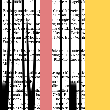
besitzt auch dadurch nur eine begrenzte Aussagekraft.
Bereinigt um den aufgegebenen Geschäftsbereich "Retail"
(BuchPartner) reduzierte sich der Umsatz im Zuge der
geschäftstypischen und programmbedingten Schwankungen in den
Segmenten "Buch" (inkl. E-Book) und "Games" um rund 17 %.
Trotz des Umsatzrückgangs konnte das EBIT bereinigt um den
aufgegebenen Geschäftsbereich "Retail" im Berichtszeitraum
deutlich um 2,8 Mio. Euro auf 2,1 Mio. Euro (Vorjahr: -0,7 Mio.
Euro) gesteigert werden.
In der Berichtsperiode ist dem Unternehmen unter dem Strich die
Rückkehr in die Gewinnzone gelungen. Das Konzernergebnis
verbesserte sich signifikant von -10,3 Mio. Euro im Vorjahr auf 0,3
Mio. Euro.
Mit der Konzentration auf das Kerngeschäft bei gleichzeitig
erfolgreicher Implementierung eines Effizienzprogramms wurde die
Verschuldung im Berichtszeitraum signifikant reduziert. So sank
die Netto-Verschuldung (Verbindlichkeiten gegenüber
Kreditinstituten abzüglich Zahlungsmittel) gegenüber dem letzten
Konzernabschlussstichtag um 7,7 Mio. Euro und betrug zum 31.
Dezember 2018 22,4 Mio. Euro. Diese Schuldenreduktion und der
Rückbau des Kostenapparats bilden das Fundament für künftiges
profitables Wachstum deutlich oberhalb der insgesamt stabilen