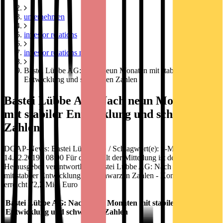
unternehmen
investor relations
investor relations news
Bastei Lübbe AG: Nach neun Monaten mit stabiler
Entwicklung und schwarzen Zahlen
Bastei Lübbe AG: Nach neun Monaten
mit stabiler Entwicklung und schwarzen
Zahlen
DGAP-News: Bastei Lübbe AG / Schlagwort(e): 9-Monatszahlen
14.02.2019 / 08:00 Für den Inhalt der Mitteilung ist der Emittent /
Herausgeber verantwortlich. Bastei Lübbe AG: Nach neun Monaten
mit stabiler Entwicklung und schwarzen Zahlen - Konzernumsatz
erreicht 72,2 Mio. Euro
Bastei Lübbe AG: Nach neun Monaten mit stabiler
Entwicklung und schwarzen Zahlen