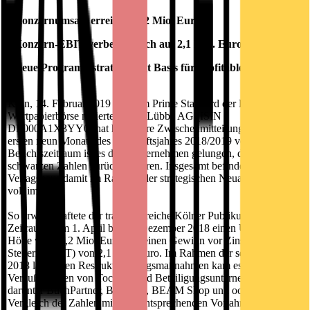
- Konzernumsatz erreicht 72,2 Mio. Euro
- Konzern-EBIT verbessert sich auf 2,1 Mio. Euro
- Neue Programmstrategie legt Basis für profitables Wachstum
Köln, 14. Februar 2019 - Die im Prime Standard der Frankfurter
Wertpapierbörse notierte Bastei Lübbe AG (ISIN
DE000A1X3YY0) hat heute ihre Zwischenmitteilung für die
ersten neun Monate des Geschäftsjahres 2018/2019 vorgelegt. Im
Berichtszeitraum ist es dem Unternehmen gelungen, deutlich in die
schwarzen Zahlen zurückzukehren. Insgesamt befindet sich das
Verlagshaus damit im Rahmen der strategischen Neuausrichtung
voll im Plan.
So erwirtschaftete der traditionsreiche Kölner Publikumsverlag im
Zeitraum vom 1. April bis 31. Dezember 2018 einen Umsatz in
Höhe von 72,2 Mio. Euro und einen Gewinn vor Zinsen und
Steuern (EBIT) von 2,1 Mio. Euro. Im Rahmen der seit Anfang
2018 laufenden Restrukturierungsmaßnahmen kam es zu mehreren
Veräußerungen von Tochter- und Beteiligungsunternehmen,
darunter BuchPartner, BookRix, BEAM Shop und oolipo. Ein
Vergleich der Zahlen mit dem entsprechenden Vorjahreszeitraum