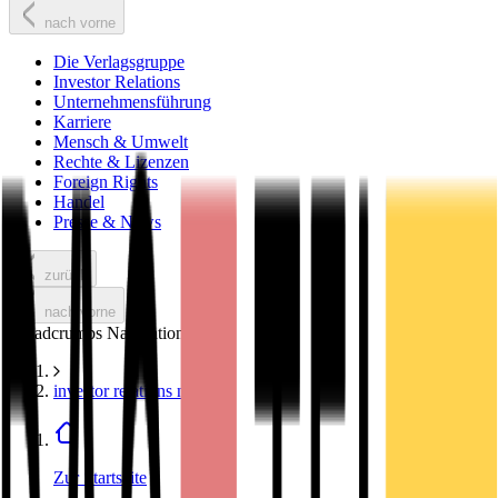
nach vorne
Die Verlagsgruppe
Investor Relations
Unternehmensführung
Karriere
Mensch & Umwelt
Rechte & Lizenzen
Foreign Rights
Handel
Presse & News
zurück
nach vorne
Breadcrumbs Navigation
investor relations news
Zur Startseite