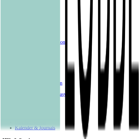
Produkte
Alle Bücher
eBooks
Hörbücher
Shelfies
Unsere Merch-Kollektion
Sonderangebote
Genres
Krimis & Thriller
Liebesromane
Romane & Erzählungen
Historische Romane
Science Fiction & Fantasy
Sachbücher
Kinderbücher
Young Adult
New Adult
Graphic Novels
Kalender & Journals