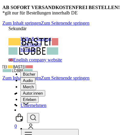
AB SOFORT VERSANDKOSTENFREI BESTELLEN!
*gilt nur für Bestellungen innerhalb DE
Zum Inhalt springen
Zum Seitenende springen
Sekundär
Hilfe & Support
Newsletter
Kontakt
English company website
Bücher
Zum Inhalt springen
Zum Seitenende springen
Audio
Merch
Autor:innen
Erleben
Unternehmen
0