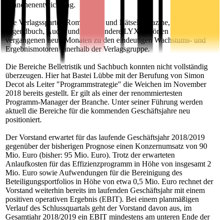
Branchenentwicklung.
Die Verlagssparten Romanhefte und Rätselmagazine, Kinder- und
Jugendbuch, Audio und insbesondere LYX gehörten in den
vergangenen neun Monaten zu den eindeutigen Wachstums- und
Ergebnismotoren innerhalb der Verlagsgruppe.
Die Bereiche Belletristik und Sachbuch konnten nicht vollständig
überzeugen. Hier hat Bastei Lübbe mit der Berufung von Simon
Decot als Leiter "Programmstrategie" die Weichen im November
2018 bereits gestellt. Er gilt als einer der renommiertesten
Programm-Manager der Branche. Unter seiner Führung werden
aktuell die Bereiche für die kommenden Geschäftsjahre neu
positioniert.
Der Vorstand erwartet für das laufende Geschäftsjahr 2018/2019
gegenüber der bisherigen Prognose einen Konzernumsatz von 90
Mio. Euro (bisher: 95 Mio. Euro). Trotz der erwarteten
Anlaufkosten für das Effizienzprogramm in Höhe von insgesamt 2
Mio. Euro sowie Aufwendungen für die Bereinigung des
Beteiligungsportfolios in Höhe von etwa 0,5 Mio. Euro rechnet der
Vorstand weiterhin bereits im laufenden Geschäftsjahr mit einem
positiven operativen Ergebnis (EBIT). Bei einem planmäßigen
Verlauf des Schlussquartals geht der Vorstand davon aus, im
Gesamtjahr 2018/2019 ein EBIT mindestens am unteren Ende der