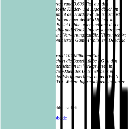
die Unternehmensgruppe derzeit rund 3.600 Titel aus den
Bereichen Belletristik, Sach- sowie Kinder- und Jugendbuch im
Angebot. Im wachsenden Segment der Hardcover-Belletristik ist
das Unternehmen seit vielen Jahren einer der Marktführer in
Deutschland. Gleichzeitig ist Bastei Lübbe unter anderem durch
die Produktion Tausender Audio- und eBooks Innovationstreiber
im Bereich digitaler Medien und Verwertungskanäle. Hierzu gehört
auch die Beteiligung am renommierten Game-Publisher "Daedalic
Entertainment".
Mit einem Jahresumsatz von rund 107 Millionen Euro
(Geschäftsjahr 2017/2018) gehört die Bastei Lübbe AG zu den
größten mittelständischen Unternehmen im Verlagswesen in
Deutschland. Seit 2013 sind die Aktien des Unternehmens im
Prime Standard der Frankfurter Wertpapierbörse notiert (WKN
A1X3YY, ISIN DE000A1X3YY0). Weitere Informationen sind unter
www.luebbe.de
zu finden.
Kontakt Bastei Lübbe AG:
Barbara Fischer
Leiterin Presse- und Öffentlichkeitsarbeit
Tel.: 0221 / 82 00 28 50
E-Mail:
barbara.fischer@luebbe.de