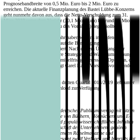
Prognosebandbreite von 0,5 Mio. Euro bis 2 Mio. Euro zu
erreichen. Die aktuelle Finanzplanung des Bastei Lübbe-Konzerns
geht nunmehr davon aus, dass die Netto-Verschuldung zum 31.
März 2019 unter dem Vorjahr (30,1 Mio. Euro) bei rund 25 Mio.
Euro (bisher: auf dem Niveau des Vorjahres) liegen sollte.
"Nach dem turbulenten Vorjahr haben wir uns im laufenden
Geschäftsjahr in erster Linie auf die Bereinigung und
Effizienzsteigerung konzentriert. Nach diesem Übergangsjahr
gehen wir jetzt aktiv an unsere Strategie- und Wachstumsplanung.
Wir sehen in unserem Markt mittelfristig interessante Optionen, die
wir jetzt gezielt angehen", sagt Carel Halff, Vorstandsvorsitzender
der Bastei Lübbe AG.
Die Zwischenmitteilung zum dritten Quartal 2018/2019 steht unter
www.luebbe.com
zum Download zur Verfügung.
Über die Bastei Lübbe AG:
Die Bastei Lübbe AG ist ein deutscher Publikumsverlag mit Sitz in
Köln, der auf die Herausgabe von Büchern, Hörbüchern und E-
Books mit belletristischen und populärwissenschaftlichen Inhalten
spezialisiert ist. Zum Kerngeschäft des Unternehmens gehören
auch die periodisch erscheinenden Rätselmagazine und
Romanhefte. Mit seinen insgesamt zwölf Verlagen und Imprints hat