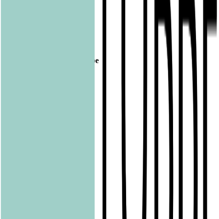
Veröffentlicht am
14.02.2019
Footer
Bastei Lübbe Verlagsgruppe
Bastei Verlag
Baumhaus
beHEARTBEAT
beTHRILLED
Community Editions
Eichborn
Grau
Lübbe Audio
Lübbe
LYX
ONE
Papertoons
Pfaueninsel
pola
Quadriga
shelfie.audio