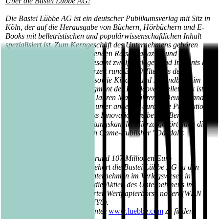
Über die Bastei Lübbe AG:
Die Bastei Lübbe AG ist ein deutscher Publikumsverlag mit Sitz in
Köln, der auf die Herausgabe von Büchern, Hörbüchern und E-
Books mit belletristischen und populärwissenschaftlichen Inhalt
spezialisiert ist. Zum Kerngeschäft des Unternehmens gehören
auch die periodisch erscheinenden Rätselmagazine und
Romanhefte. Mit seinen insgesamt zwölf Verlagen und Imprints hat
die Unternehmensgruppe derzeit rund 3.600 Titel aus den
Bereichen Belletristik, Sach- sowie Kinder- und Jugendbuch im
Angebot. Im wachsenden Segment der Hardcover-Belletristik ist
das Unternehmen seit vielen Jahren Marktführer in Deutschland.
Gleichzeitig ist Bastei Lübbe unter anderem durch die Produktion
Tausender Audio- und eBooks Innovationstreiber im Bereich
digitaler Medien und Verwertungskanäle. Hierzu gehört auch die
Beteiligung am renommierten Game-Publisher "Daedalic
Entertainment".
Mit einem Jahresumsatz von rund 107 Millionen Euro
(Geschäftsjahr 2017/2018) gehört die Bastei Lübbe AG zu den
größten mittelständischen Unternehmen im Verlagswesen in
Deutschland. Seit 2013 sind die Aktien des Unternehmens im
Prime Standard der Frankfurter Wertpapierbörse notiert (WKN
A1X3YY, ISIN DE000A1X3YY0).
Weitere Informationen sind unter
www.luebbe.com
zu finden.