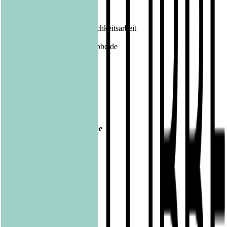
Kontakt Bastei Lübbe AG:
Barbara Fischer
Leiterin Presse- und Öffentlichkeitsarbeit
Tel.: 0221 / 82 00 28 50
E-Mail: barbara.fischer@luebbe.de
Veröffentlicht am
11.06.2019
Footer
Bastei Lübbe Verlagsgruppe
Bastei Verlag
Baumhaus
beHEARTBEAT
beTHRILLED
Community Editions
Eichborn
Grau
Lübbe Audio
Lübbe