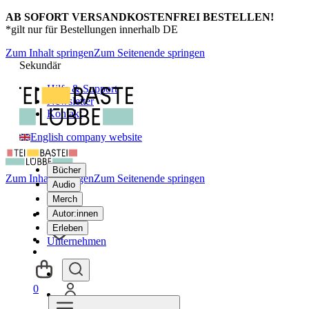
AB SOFORT VERSANDKOSTENFREI BESTELLEN!
*gilt nur für Bestellungen innerhalb DE
Zum Inhalt springen
Zum Seitenende springen
Sekundär
Hilfe & Support
Newsletter
Kontakt
English company website
Bücher
Zum Inhalt springen
Zum Seitenende springen
Audio
Merch
Autor:innen
Erleben
Unternehmen
0