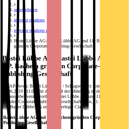
unternehmen
investor relations
investor relations news
Bastei Lübbe AG: Bastei Lübbe AG und J.P. Bachem
gründen Corporate-Publishing-Gesellschaft
Bastei Lübbe AG: Bastei Lübbe AG und
J.P. Bachem gründen Corporate-
Publishing-Gesellschaft
DGAP-News: Bastei Lübbe AG / Schlagwort(e): Joint Venture
11.06.2019 / 11:00 Für den Inhalt der Mitteilung ist der Emittent /
Herausgeber verantwortlich. Bastei Lübbe AG und J.P. Bachem
gründen Corporate-Publishing-Gesellschaft Köln, 11. Juni 2019.
Die Bastei Lübbe AG und der Verleger Claus
Bastei Lübbe AG und J.P. Bachem gründen Corporate-
Publishing-Gesellschaft