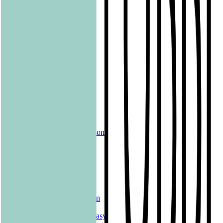
LYX
ONE
Papertoons
Pfaueninsel
pola
Quadriga
shelfie.audio
Produkte
Alle Bücher
eBooks
Hörbücher
Shelfies
Unsere Merch-Kollektion
Sonderangebote
Genres
Krimis & Thriller
Liebesromane
Romane & Erzählungen
Historische Romane
Science Fiction & Fantasy