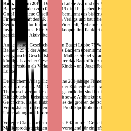
Köln, 11. Juni 2019.
Die Bastei Lübbe AG und der Verleger Claus
Bachem gründen zum 01.06.2019 die J.P. Bachem Editionen
GmbH. Die neue Gesellschaft übernimmt das bisherige
Firmengeschäft des J.P. Bachem Verlags und baut dieses als Full-
Service-Agentur für Industrie, Wirtschaft, Verbände und
Institutionen aus. Eine Vertriebskooperation flankiert die
gemeinsamen Aktivitäten.
An der neuen Gesellschaft halten Bastei Lübbe 75 % und J.P.
Bachem 25 % der Anteile. Claus Bachem übernimmt die
verlegerische Geschäftsführung, Mathias Siebel verantwortet
künftig als zweiter Geschäftsführer das Backoffice zusätzlich zu
seiner Position als Verlagsleiter Kinder- und Jugendbuch bei Bastei
Lübbe.
Der Bachem Verlag blickt auf eine 200-jährige Firmengeschichte
zurück, die am 4. Mai 1818 auf der Kölner Hohe Straße begann.
Themenschwerpunkte des Verlagsportfolios sind heute
Kinderbücher, Reise und Freizeit sowie Architektur und
Geschichte. Bastei Lübbe ist eines der größten deutschen
Verlagshäuser mit einem breiten Produktportfolio in den Bereichen
Unterhaltung und Information.
Verleger Claus Bachem weiß aus Erfahrung: "Gezielt entwickelte
Medienprodukte eignen sich hervorragend für ein erfolgreiches