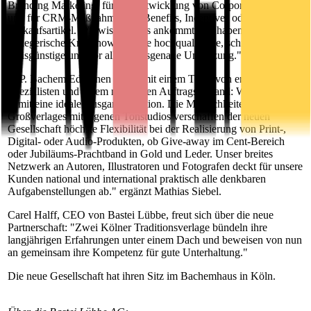
Branding Marketing, für die Entwicklung von Corporate Identity
und für CRM-Maßnahmen als Benefits, Incentives oder
Verkaufsartikel. Wir wissen, was ankommt und haben das
verlegerische Knowhow für eine hochqualitative, schnelle und
preisgünstige und vor allem passgenaue Umsetzung."
"J.P. Bachem Editionen startet mit einem Team von erfahrenen
Spezialisten und einem namhaften Auftragsbestand: Wir haben
damit eine ideale Ausgangsposition. Die Möglichkeiten unseres
Großverlages mit eigenen Tonstudios verschaffen der neuen
Gesellschaft höchste Flexibilität bei der Realisierung von Print-,
Digital- oder Audio-Produkten, ob Give-away im Cent-Bereich
oder Jubiläums-Prachtband in Gold und Leder. Unser breites
Netzwerk an Autoren, Illustratoren und Fotografen deckt für unsere
Kunden national und international praktisch alle denkbaren
Aufgabenstellungen ab." ergänzt Mathias Siebel.
Carel Halff, CEO von Bastei Lübbe, freut sich über die neue
Partnerschaft: "Zwei Kölner Traditionsverlage bündeln ihre
langjährigen Erfahrungen unter einem Dach und beweisen von nun
an gemeinsam ihre Kompetenz für gute Unterhaltung."
Die neue Gesellschaft hat ihren Sitz im Bachemhaus in Köln.