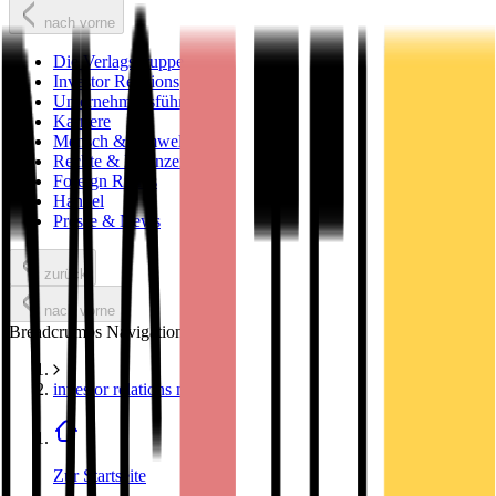
nach vorne
Die Verlagsgruppe
Investor Relations
Unternehmensführung
Karriere
Mensch & Umwelt
Rechte & Lizenzen
Foreign Rights
Handel
Presse & News
zurück
nach vorne
Breadcrumbs Navigation
investor relations news
Zur Startseite