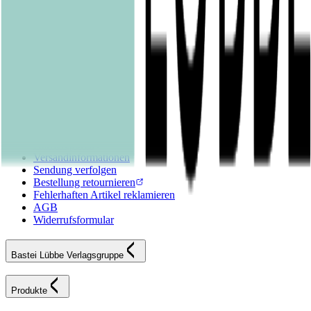
Sachbücher
Kinderbücher
Young Adult
New Adult
Graphic Novels
Kalender & Journals
Hilfe & Services
Kontakt
FAQ
Karriereportal
Versandinformationen
Sendung verfolgen
Bestellung retournieren
Fehlerhaften Artikel reklamieren
AGB
Widerrufsformular
Bastei Lübbe Verlagsgruppe
Produkte